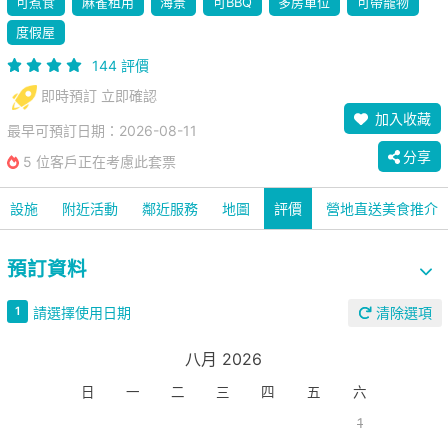
可煮食
麻雀租用
海景
可BBQ
多房單位
可帶寵物
度假屋
144 評價
即時預訂 立即確認
加入收藏
最早可預訂日期：2026-08-11
分享
5 位客戶正在考慮此套票
設施
附近活動
鄰近服務
地圖
評價
營地直送美食推介
預訂資料
請選擇使用日期
1
清除選項
八月 2026
日
一
二
三
四
五
六
1