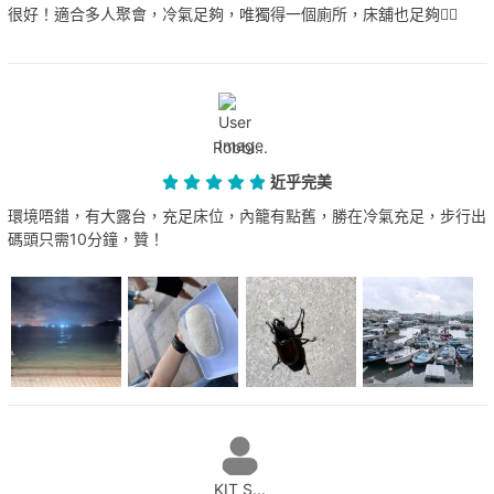
很好！適合多人聚會，冷氣足夠，唯獨得一個廁所，床舖也足夠👍🏾
Robbi...
近乎完美
環境唔錯，有大露台，充足床位，內籠有點舊，勝在冷氣充足，步行出
碼頭只需10分鐘，贊！
KIT S...