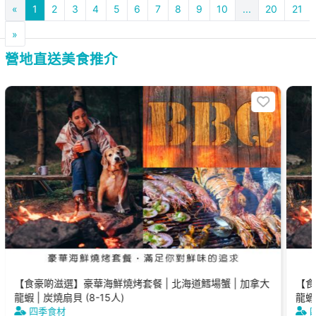
«
1
2
3
4
5
6
7
8
9
10
...
20
21
»
營地直送美食推介
【食豪啲滋選】豪華海鮮燒烤套餐 | 北海道鱈場蟹 | 加拿大
【食
龍蝦 | 炭燒扇貝 (8-15人)
龍蝦 
四季食材