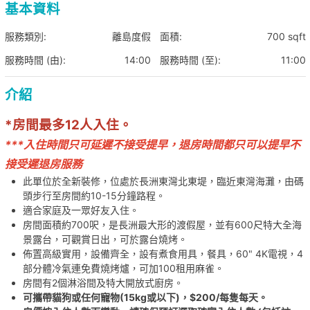
基本資料
服務類別:
離島度假
面積:
700 sqft
服務時間 (由):
14:00
服務時間 (至):
11:00
介紹
*房間最多12人入住。
***入住時間只可延遲不接受提早，退房時間都只可以提早不
接受遲退房服務
此單位於全新裝修，位處於長洲東灣北東堤，臨近東灣海灘，由碼
頭步行至房間約10-15分鐘路程。
適合家庭及一眾好友入住。
房間面積約700呎，是長洲最大形的渡假屋，並有600尺特大全海
景露台，可觀賞日出，可於露台燒烤。
佈置高級實用，設備齊全，設有煮食用具，餐具，60" 4K電視，4
部分體冷氣連免費燒烤爐，可加100租用麻雀。
房間有2個淋浴間及特大開放式廚房。
可攜帶貓狗或任何寵物(15kg或以下)，$200/每隻每天。