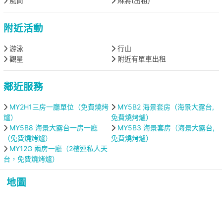
風筒
麻將(出租)
附近活動
游泳
行山
觀星
附近有單車出租
鄰近服務
MY2H1三房一廳單位（免費燒烤
MY5B2 海景套房（海景大露台,
爐）
免費燒烤爐）
MY5B8 海景大露台一房一廳
MY5B3 海景套房（海景大露台,
（免費燒烤爐）
免費燒烤爐）
MY12G 兩房一廳（2樓連私人天
台，免費燒烤爐）
地圖