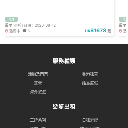
4.3
4.
最早可預訂日期：2026-08-12
最早可
$1678
熱賣中
6
HK
熱
起
服務種類
活動及門票
香港租車
露營
離島度假
海外旅遊
遊艇出租
王牌系列
日租遊艇