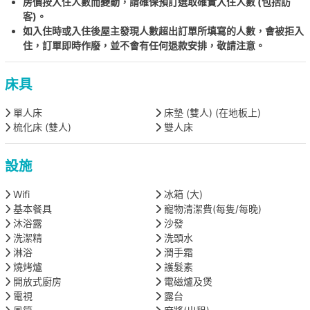
房價按入住人數而變動，請確保預訂選取確實入住人數 (包括訪
客)。
如入住時或入住後屋主發現人數超出訂單所填寫的人數，會被拒入
住，訂單即時作廢，並不會有任何退款安排，敬請注意。
床具
單人床
床墊 (雙人) (在地板上)
梳化床 (雙人)
雙人床
設施
Wifi
冰箱 (大)
基本餐具
寵物清潔費(每隻/每晚)
沐浴露
沙發
洗潔精
洗頭水
淋浴
潤手霜
燒烤爐
護髮素
開放式廚房
電磁爐及煲
電視
露台