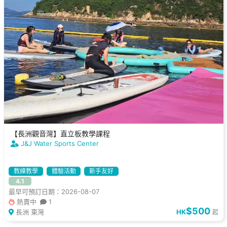
【長洲觀音灣】直立板教學課程
J&J Water Sports Center
教練教學
體驗活動
新手友好
4.1
最早可預訂日期：2026-08-07
熱賣中
1
$500
長洲 東灣
HK
起