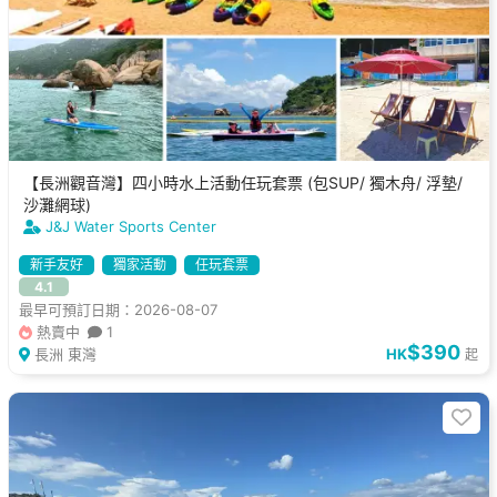
【長洲觀音灣】四小時水上活動任玩套票 (包SUP/ 獨木舟/ 浮墊/
沙灘網球)
J&J Water Sports Center
新手友好
獨家活動
任玩套票
4.1
最早可預訂日期：2026-08-07
熱賣中
1
$390
長洲 東灣
HK
起