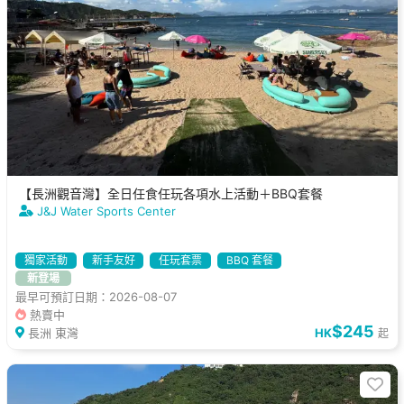
【長洲觀音灣】全日任食任玩各項水上活動＋BBQ套餐
J&J Water Sports Center
獨家活動
新手友好
任玩套票
BBQ 套餐
新登場
最早可預訂日期：2026-08-07
熱賣中
$245
長洲 東灣
HK
起