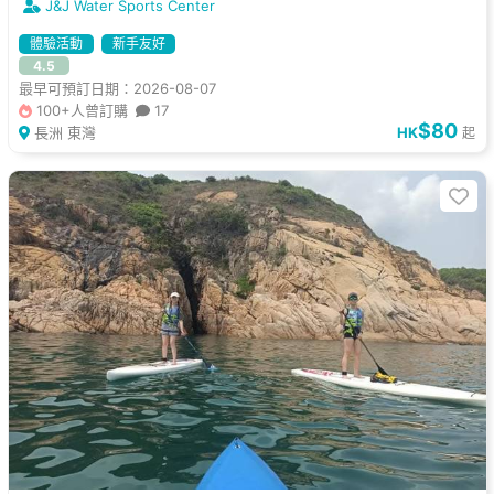
J&J Water Sports Center
體驗活動
新手友好
4.5
最早可預訂日期：2026-08-07
100+人曾訂購
17
$80
長洲 東灣
HK
起