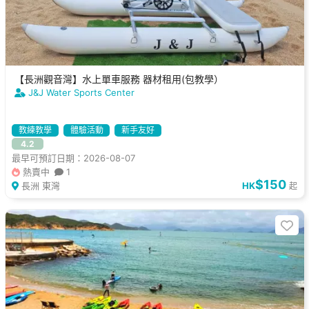
【長洲觀音灣】水上單車服務 器材租用(包教學）
J&J Water Sports Center
教練教學
體驗活動
新手友好
4.2
最早可預訂日期：2026-08-07
熱賣中
1
$150
長洲 東灣
HK
起