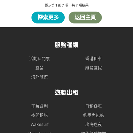
顯示第
1
到
7
項，共
7
項結果
探索更多
返回主頁
服務種類
活動及門票
香港租車
露營
離島度假
海外旅遊
遊艇出租
王牌系列
日租遊艇
夜間租船
釣墨魚包船
Wakesurf
出海過夜