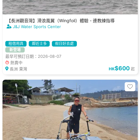
【長洲觀音灣】滑浪風翼（Wingfoil）體驗 - 連教練指導
J&J Water Sports Center
租借用具
鄰近士多
假日好去處
新登場
最早可預訂日期：2026-08-07
熱賣中
$600
長洲 東灣
HK
起