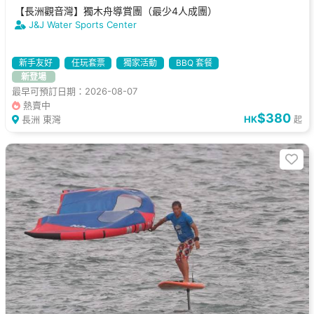
【長洲觀音灣】獨木舟導賞團（最少4人成團）
J&J Water Sports Center
新手友好
任玩套票
獨家活動
BBQ 套餐
新登場
最早可預訂日期：2026-08-07
熱賣中
$380
長洲 東灣
HK
起