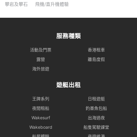
攀岩及攀石
飛機/直升機體驗
服務種類
活動及門票
香港租車
露營
離島度假
海外旅遊
遊艇出租
王牌系列
日租遊艇
夜間租船
釣墨魚包船
Wakesurf
出海過夜
Wakeboard
船隻駕駛課堂
船屋體驗
夜遊維港