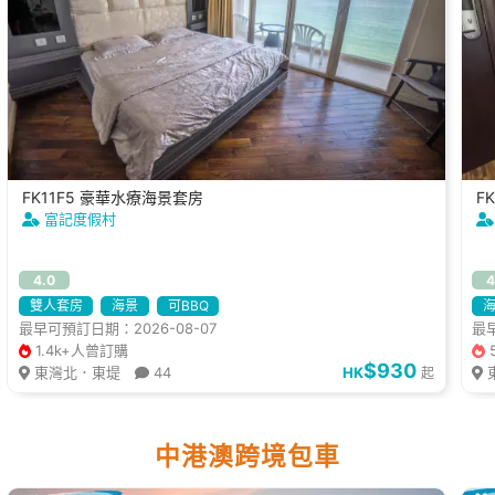
FK11F5 豪華水療海景套房
F
富記度假村
4.0
4
雙人套房
海景
可BBQ
最早可預訂日期：2026-08-07
最早
1.4k+人曾訂購
$930
東灣北．東堤
44
HK
起
中港澳跨境包車