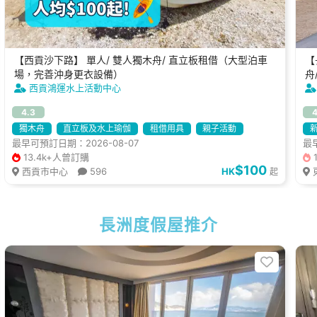
【西貢沙下路】 單人/ 雙人獨木舟/ 直立板租借（大型泊車
【
場，完善沖身更衣設備）
舟
西貢鴻運水上活動中心
4.3
4
獨木舟
直立板及水上瑜伽
租借用具
親子活動
最早可預訂日期：2026-08-07
最早
可帶寵物
13.4k+人曾訂購
$100
西貢市中心
596
HK
起
長洲度假屋推介