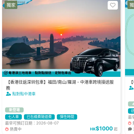
獨家
獨
【香港往返深圳包車】福田/南山/羅湖 - 中港車跨境接送服
【
務
點對點中港車
4
新登場
七人車
已包橋費隧道費
彈性時間
最早
最早可預訂日期：2026-08-07
$1000
熱賣中
HK
起