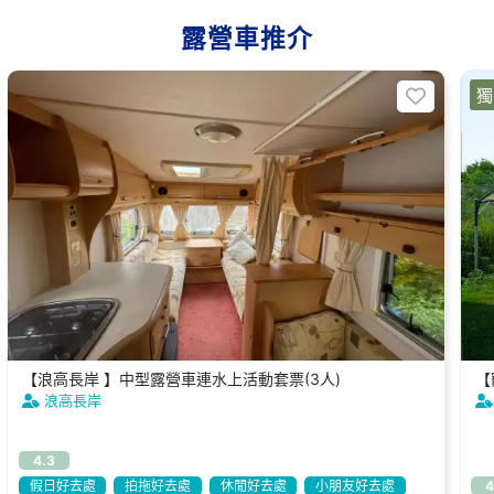
露營車推介
獨
【浪高長岸 】中型露營車連水上活動套票(3人)
【
浪高長岸
4.3
假日好去處
拍拖好去處
休閒好去處
小朋友好去處
4