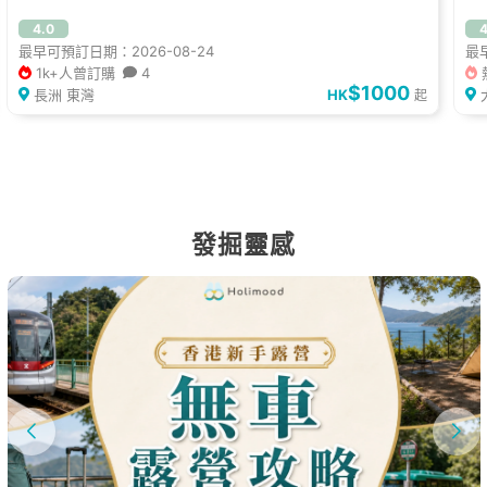
4.0
4
最早可預訂日期：2026-08-24
最早
1k+人曾訂購
4
$1000
長洲 東灣
HK
起
發掘靈感