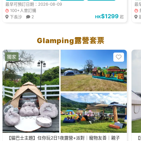
最早可預訂日期：2026-08-09
最早
可帶寵物
100+人曾訂購
$1299
下長沙
2
HK
起
Glamping露營套票
獨家
【貓巴士主題】任你玩2日1夜露營+派對｜寵物友善｜親子
【