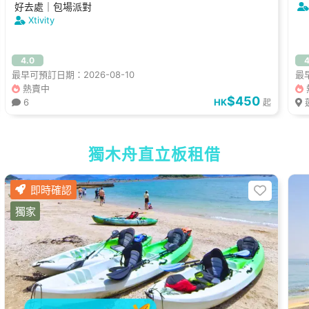
好去處｜包場派對
Xtivity
4.0
4
最早可預訂日期：2026-08-10
最早
熱賣中
$450
6
HK
起
獨木舟直立板租借
即時確認
獨家