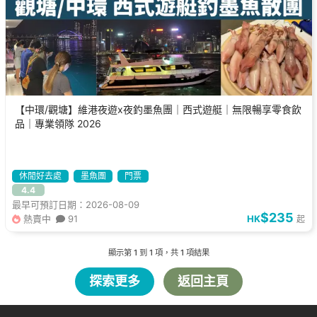
【中環/觀塘】維港夜遊x夜釣墨魚團｜西式遊艇｜無限暢享零食飲
品｜專業領隊 2026
休閒好去處
墨魚團
門票
4.4
最早可預訂日期：2026-08-09
$235
熱賣中
91
HK
起
顯示第
1
到
1
項，共
1
項結果
探索更多
返回主頁