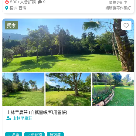
500+人曾訂購
9
價格更新中，
長洲 西灣
請稍後再作預訂
獨家
山林里農莊 (自攜營帳/租用營帳)
山林里農莊
可泊車
可帶寵物
燒烤爐