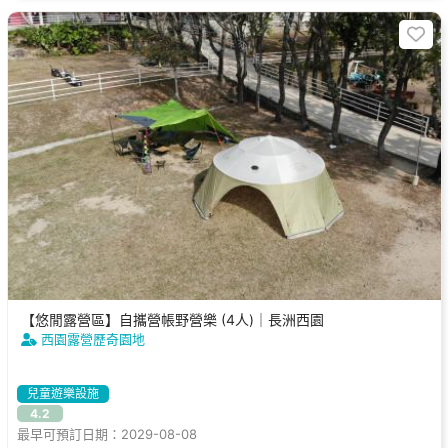
【悠閒露營區】自攜營帳野營樂 (4人)｜長洲西園
西園露營歷奇園地
兒童遊樂設施
4.2
最早可預訂日期：2029-08-08