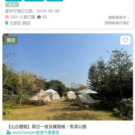
4.3
最早可預訂日期：2029-08-08
100+人曾訂購
55
價格更新中，
元朗區 錦田
請稍後再作預訂
獨家
【山丘體驗】兩日一夜自攜營帳 - 馬灣公園
AutoCamper香港汽車露營