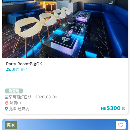
Party Room卡拉OK
湖畔山谷
新登場
最早可預訂日期：2026-08-09
熱賣中
$300
北區 蓮麻坑
HK
起
獨家