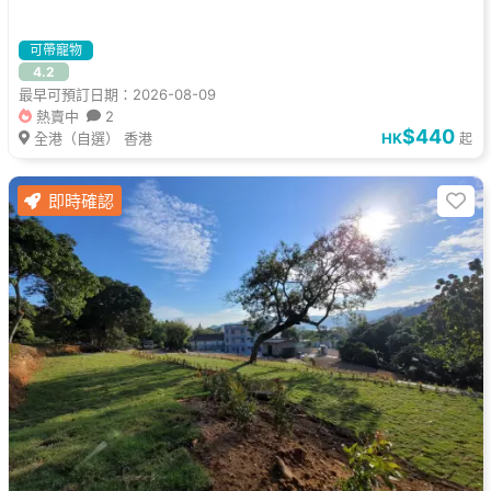
可帶寵物
4.2
最早可預訂日期：2026-08-09
熱賣中
2
$440
全港（自選） 香港
HK
起
即時確認