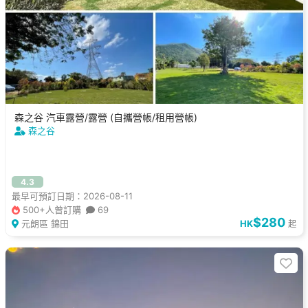
森之谷 汽車露營/露營 (自攜營帳/租用營帳)
森之谷
4.3
最早可預訂日期：2026-08-11
500+人曾訂購
69
$280
元朗區 錦田
HK
起