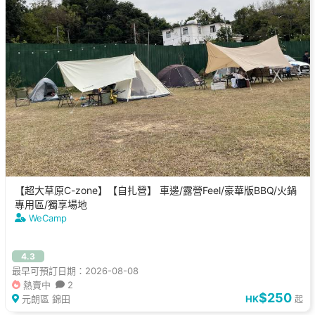
【超大草原C-zone】【自扎營】 車邊/露營Feel/豪華版BBQ/火鍋
專用區/獨享場地
WeCamp
4.3
最早可預訂日期：2026-08-08
熱賣中
2
$250
元朗區 錦田
HK
起