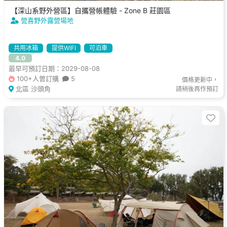
【深山系野外營區】自攜營帳體驗 - Zone B 莊園區
營喜野外露營場地
共用冰箱
提供WIFI
可泊車
4.0
最早可預訂日期：2029-08-08
100+人曾訂購
5
價格更新中，
北區 沙頭角
請稍後再作預訂