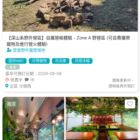
【深山系野外營區】自攜營帳體驗 - Zone A 野營區 (可自費攜帶
寵物及進行營火體驗)
營喜野外露營場地
提供WIFI
可帶寵物
可泊車
共用冰箱
4.0
最早可預訂日期：2029-08-08
熱賣中
16
價格更新中，
北區 沙頭角
請稍後再作預訂
獨家