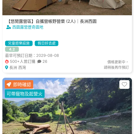
【悠閒露營區】自攜營帳野營樂 (2人)｜長洲西園
西園露營歷奇園地
兒童遊樂設施
假日好去處
4.2
最早可預訂日期：2029-08-08
500+人曾訂購
26
價格更新中，
長洲 西灣
請稍後再作預訂
即時確認
可帶寵物及起營火