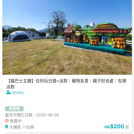
【貓巴士主題】任你玩日營+派對｜寵物友善｜親子好去處｜包場
派對
Xtivity
新登場
最早可預訂日期：2026-08-09
熱賣中
$200
大埔區 八仙嶺
HK
起