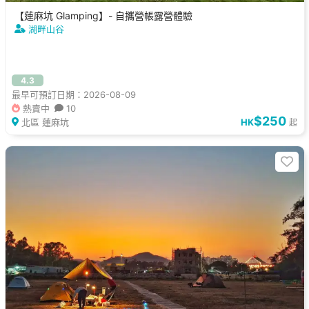
【蓮麻坑 Glamping】- 自攜營帳露營體驗
湖畔山谷
4.3
最早可預訂日期：2026-08-09
熱賣中
10
$250
北區 蓮麻坑
HK
起