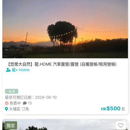
【悠樂大自然】龍.HOME 汽車露營/露營 (自攜營帳/租用營帳)
龍• Home
4.4
最早可預訂日期：2026-08-10
熱賣中
15
$500
大埔區 汀角
HK
起
獨家