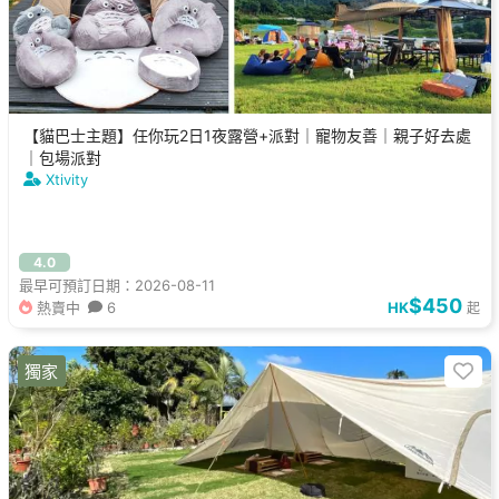
【貓巴士主題】任你玩2日1夜露營+派對｜寵物友善｜親子好去處
｜包場派對
Xtivity
4.0
最早可預訂日期：2026-08-11
$450
熱賣中
6
HK
起
獨家