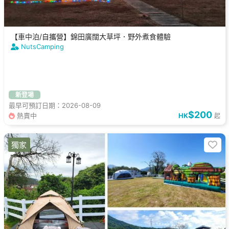
【車中泊/自攜營】錦田廣闊大草坪．野外煮食體驗
NutsCamping
新登場
最早可預訂日期：2026-08-09
$200
熱賣中
HK
起
獨家