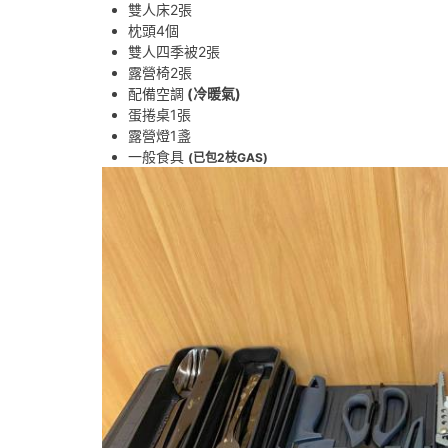
雙人床2張
枕頭4個
雙人四季被2張
露營椅2張
配備空調
(冷暖氣)
蛋捲桌1張
露營燈1盞
一般食具
(已包2枝GAS)