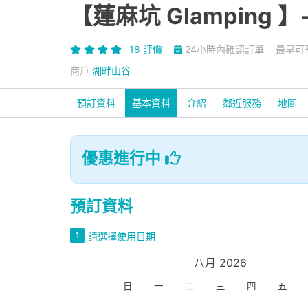
【蓮麻坑 Glamping 】
18 評價
24小時內確認訂單
最早可預
商戶
湖畔山谷
預訂資料
基本資料
介紹
鄰近服務
地圖
優惠進行中
預訂資料
請選擇使用日期
1
八月 2026
日
一
二
三
四
五