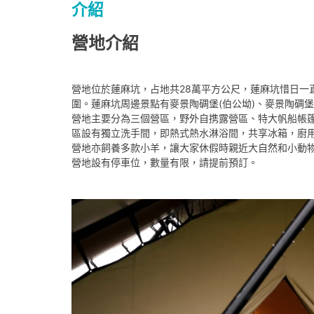
介紹
營地介紹
營地位於蓮麻坑，占地共28萬平方公尺，蓮麻坑惜日一直
圍。蓮麻坑周邊景點有麥景陶碉堡(伯公坳)、麥景陶碉
營地主要分為三個營區，野外自携露營區、特大帆船帳
區設有獨立洗手間，即熱式熱水淋浴間，共享冰箱，廚
營地亦飼養多款小羊，讓大家休假時親近大自然和小動
營地設有停車位，數量有限，請提前預訂。