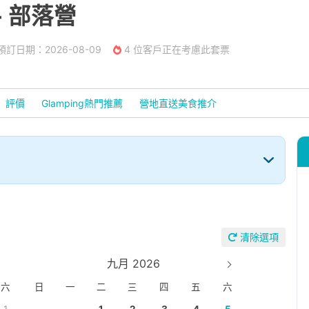
- 部落營
訂日期：2026-08-09
4 位客戶正在考慮此套票
評價
Glamping熱門推薦
營地直送美食推介
清除選項
九月 2026
六
日
一
二
三
四
五
六