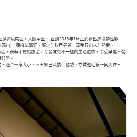
是邊境禁區，人跡罕至， 直到2016年1月正式剔出邊境禁區範
堡(礦山)、蓮麻坑礦洞，葉定仕故居等等，深受行山人仕熱愛。
篷區，豪華小屋帳篷區，令營友有不一樣的生活體驗，享受樂趣。營
用鋅盤。
物，適合一家大小、三五知己及情侶體驗，亦歡迎毛孩一同入住。