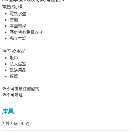
電器/設備：
電熱水壺
雪櫃
平面電視
客房皆有免費Wi-Fi
獨立空調
浴室及用品：
毛巾
私人浴室
洗浴用品
風筒
🚫不可攜帶任何寵物
🚫不可吸煙
床具
雙人床 (4.5')