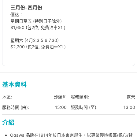
三月份-四月份
價格：
星期日至五 (特別日子除外)
$1,650 (包2位, 免費泊車X1 )
星期六 (4月2,3,5,6,7,30)
$2,200 (包2位, 免費泊車X1 )
五月份 - 九月份
價格：
$1,580 (包2位, 免費泊車X1 )
基本資料
*加人數：
$500/位
最多可加至4
人
地區:
沙頭角
服務類別:
露營
*額外泊車
$200/
輛
服務時間 (由):
15:00
服務時間 (至):
13:00
費用套票已包以下裝備：
介紹
Nordisk Utgard 13.2 Tent
天幕
Ogawa 品牌在1914年於日本東京誕生，以專業製造帳篷/帆布/背