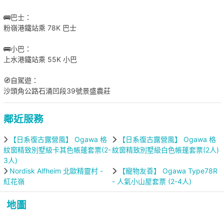
🚌巴士：
粉嶺港鐵站乘 78K 巴士
🚌小巴：
上水港鐵站乘 55K 小巴
🧭自駕遊：
沙頭角公路石涌凹段39號景盛農莊
鄰近服務
【日系復古露營風】 Ogawa 格
【日系復古露營風】 Ogawa 格
紋窗精致別墅級卡其色帳蓬套票(2-
紋窗精致別墅級白色帳蓬套票(2人)
3人)
Nordisk Alfheim 北歐精靈村 -
【寵物友善】 Ogawa Type78R
紅花嶺
- 人氣小山屋套票 (2-4人)
地圖