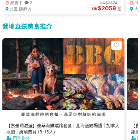
熱賣中
3
1
HK$2574
$2059
北區 蓮麻坑
HK
大
起
營地直送美食推介
【食豪啲滋選】豪華海鮮燒烤套餐 | 北海道鱈場蟹 | 加拿大
【食
龍蝦 | 炭燒扇貝 (8-15人)
龍蝦 
四季食材