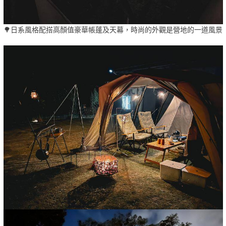
🌳日系風格配搭高顏值豪華帳蓬及天幕，時尚的外觀是營地的一道風景