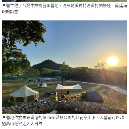
🌳營主種了台灣牛樟樹包圍營地，清晨隨著獨特清香打開帳蓬，蔓延滿
眼的詩意
🌳營地位於未來香港的第25個郊野公園的紅花嶺山下，入營前可以越
過高山低谷走入大自然