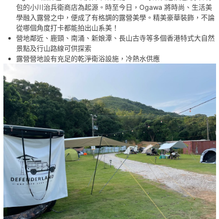
露營桌
包的小川治兵衛商店為起源。時至今日，Ogawa 將時尚、生活美
露營椅
學融入露營之中，便成了有格調的露營美學。精美豪華裝飾，不論
煮食爐
從哪個角度打卡都能拍出山系美！
燒烤爐
營地鄰近、鹿頸、南涌、新娘潭、長山古寺等多個香港特式大自然
餐具
景點及行山路線可供探索
調味料
露營營地設有充足的乾淨衛浴設施，冷熱水供應
冰桶
營燈
床褥及被鋪
氣氛燈
移動式冷氣及電源
家用電源
桌上遊戲