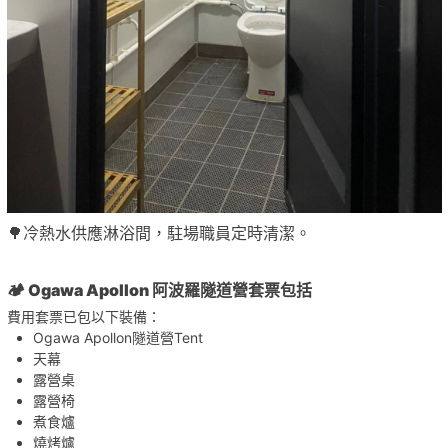
🌳冷熱水供應淋浴間，駐場職員定時清潔。
🏕️ Ogawa Apollon 阿波羅隧道營套票包括
費用套票已包以下裝備：
Ogawa Apollon隧道營Tent
天幕
露營桌
露營椅
煮食爐
燒烤爐