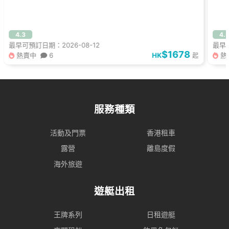
4.3
4.
最早可預訂日期：2026-08-12
最早可
$1678
熱賣中
6
HK
熱
起
服務種類
活動及門票
香港租車
露營
離島度假
海外旅遊
遊艇出租
王牌系列
日租遊艇