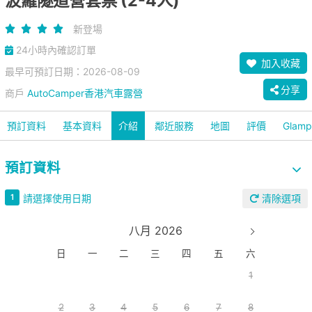
波羅隧道營套票 (2-4人)
新登場
24小時內確認訂單
加入收藏
最早可預訂日期：2026-08-09
分享
商戶
AutoCamper香港汽車露營
預訂資料
基本資料
介紹
鄰近服務
地圖
評價
Glam
預訂資料
請選擇使用日期
1
清除選項
八月 2026
日
一
二
三
四
五
六
1
2
3
4
5
6
7
8