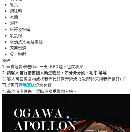
餐具
調味料
冰桶
營燈
床褥及被鋪
氣氛燈
移動式冷氣及電源
家用電源
桌上遊戲
備註:
1. 煮食爐會贈送Gas 一支; BBQ爐不包炭和叉。
2. 請客人自行帶備個人衛生物品，如牙膏牙刷、毛巾 等等
3. 客人可自備食物或找我們代訂露營燒烤
(請提前5天與我們預訂) 亦
可以預訂
營地直送
燒烤套餐
4. 基於清潔理由，暫時不接受寵物入帳。