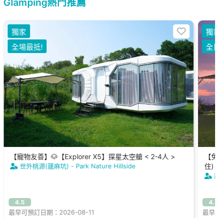
Glamping熱門推薦
獨家
獨
全場最抵!
全
【寵物友善】🐶【Explorer X5】探星太空艙 < 2-4人 >
【免
世外桃源(蓮麻坑) - Park Nature Hillside
住)
4.5
4.
最早可預訂日期：2026-08-11
最早可