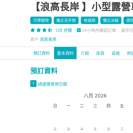
【浪高長岸 】小型露營
可帶寵物
獨立洗手間
有插頭
獨立冰箱
提
129 評價
24小時內確認訂單
最早可
商戶
浪高長岸
預訂資料
基本資料
介紹
床具
設施
附
預訂資料
請選擇使用日期
1
八月 2026
日
一
二
三
四
五
2
3
4
5
6
7