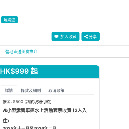
燒烤爐
加入收藏
分享
營地直送美食推介
HK$999 起
詳情
條款及細則
取消政策
按金: $500 (請於現場付款)
⛺小型露營車連水上活動套票收費
(2人入
住)
2025年十一月至2026年二月