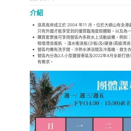
介紹
浪高長岸成立於 2004 年11 月，位於大嶼山
只有外國才能享受到的優質臨海度假體驗，以及為
購買套票後可享用營區內多款水上活動設備，例如
租借滑浪風帆 、淺水衝浪板(沙板)及(硬身)高級滑
營區均備有洗手間、冷熱水淋浴間及冷風機、救生
營區內分為2人小型露營車區及2022年4月全新打
有需求。