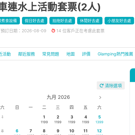
車連水上活動套票(2人)
供煮食設備
假日好去處
拍拖好去處
休閒好去處
小朋友好去處
預訂日期：2026-08-09
14 位客戶正在考慮此套票
近活動
鄰近服務
常見問題
地圖
評價
Glamping熱門推薦
清除選項
九月 2026
六
日
一
二
三
四
五
六
1
1
2
3
4
5
1199
1199
1199
1199
1399
8
6
7
8
9
10
11
12