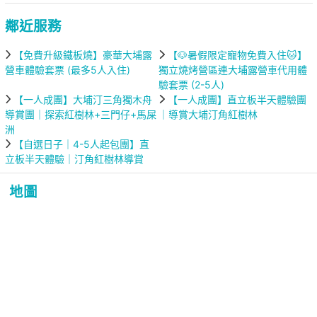
鄰近服務
【免費升級鐵板燒】豪華大埔露
【🐶暑假限定寵物免費入住🐱】
營車體驗套票 (最多5人入住)
獨立燒烤營區連大埔露營車代用體
驗套票 (2-5人)
【一人成團】大埔汀三角獨木舟
【一人成團】直立板半天體驗團
導賞團｜探索紅樹林+三門仔+馬屎
｜導賞大埔汀角紅樹林
洲
【自選日子｜4-5人起包團】直
立板半天體驗｜汀角紅樹林導賞
地圖