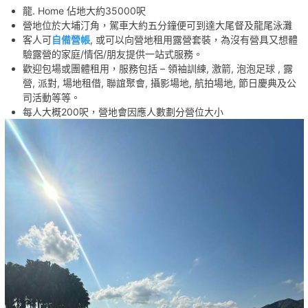
龍. Home 佔地大約35000呎
營地位於大埔汀角，駕車大約五分鐘便可到達大尾督及龍尾泳灘
客人可
自備營帳
, 或可以向營地租用露營套裝，為沒有營具又想體
驗露營的家庭/情侶/朋友提供一站式服務。
歡迎包場或團體租用，服務包括 – 領袖訓練, 激箭, 泡泡足球 , 露
營, 派對, 場地租借, 聯誼聚會, 攝影場地, 航拍場地, 節日慶典及公
司活動等等。
每人大概200呎，營地會因應人數劃分營位大小