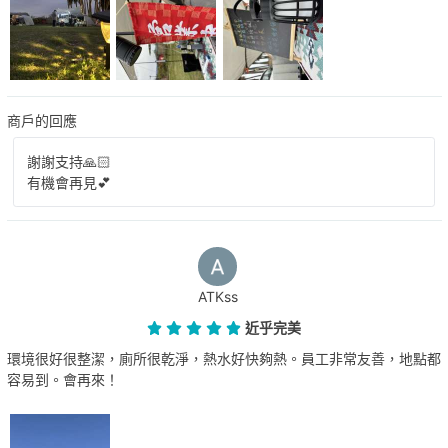
商戶的回應
謝謝支持🙏🏻
有機會再見💕
ATKss
近乎完美
環境很好很整潔，廁所很乾淨，熱水好快夠熱。員工非常友善，地點都
容易到。會再來！