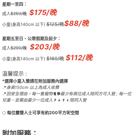
星期一至四：
$175/晚
成人
$250/晚
$88/晚
$125/晚
小童(身高140cm 以下)
星期五至日、公眾假期及前夕：
$203/晚
成人
$290/晚
$112/晚
$160/晚
小童(身高140cm 以下)
溫馨提示 :
*選擇小童入營請在附加服務內選擇
📍
身高150cm 以上為成人收費
📍
因安全理由，每一隻寵物🐈🐕最少有兩位成人陪同方可入營 ; 每一位
兒童，並需由最少一位成人👨‍👧👨‍👦陪同入營
🌕
每位露營人士可享有約200平方呎空間
附加服務：