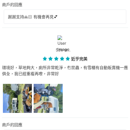
商戶的回應
謝謝支持🙏🏻 有機會再見💕
Sze w...
近乎完美
環境好，草地夠大，廁所非常乾淨，冇昆蟲，有雪櫃有自動販賣機一應
俱全，我已經重複再嚟，非常好
商戶的回應