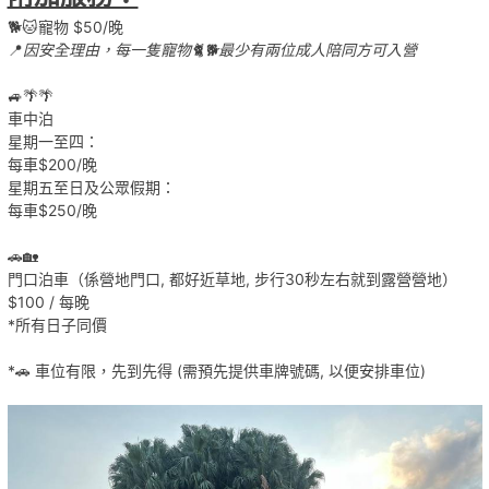
🐕🐱寵物 $50/晚
📍
因安全理由，每一隻寵物🐈🐕最少有兩位成人陪同方可入營
🚙🌴🌴
車中泊
星期一至四：
每車$200/晚
星期五至日及公眾假期：
每車$250/晚
🚗🏡
門口泊車（係營地門口, 都好近草地, 步行30秒左右就到露營營地）
$100 / 每晚
*所有日子同價
*🚗 車位有限，先到先得 (需預先提供車牌號碼, 以便安排車位)