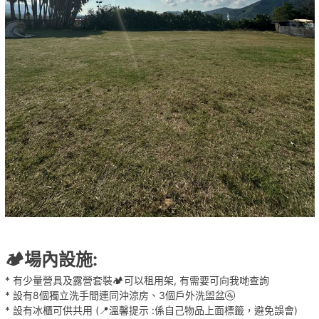
🏕️場內設施:
* 有少量營具及露營套裝🏕️可以租用架, 有需要可向我哋查詢
* 設有8個獨立洗手間連同沖涼房、3個戶外洗盥盆🚰
* 設有冰櫃可供共用 (📍溫馨提示 :係自己物品上面標籤，避免誤會)