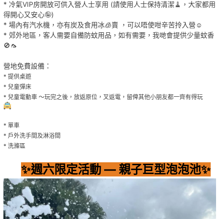
* 冷氣VIP房開放可供入營人士享用 (請使用人士保持清潔🧹，大家都用
得開心又安心🤪)
* 場內有汽水機，亦有炭及食用冰🧊賣 ，可以唔使咁辛苦拎入營☺️
* 郊外地區，客人需要自備防蚊用品，如有需要，我哋會提供少量蚊香
🚫🦟
營地免費設備：
* 提供桌遊
* 兒童彈床
* 兒童電動車 ～玩完之後，放返原位，叉返電，留俾其他小朋友都一齊有得玩
* 單車
* 戶外洗手間及淋浴間
* 洗滌區
✨週六限定活動 — 親子巨型泡泡池✨