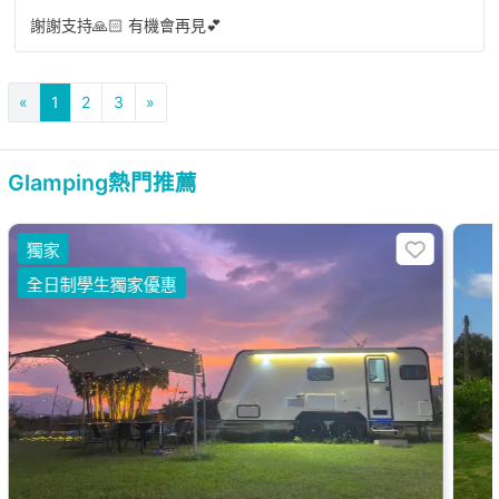
謝謝支持🙏🏻 有機會再見💕
«
1
2
3
»
Glamping熱門推薦
獨家
全日制學生獨家優惠