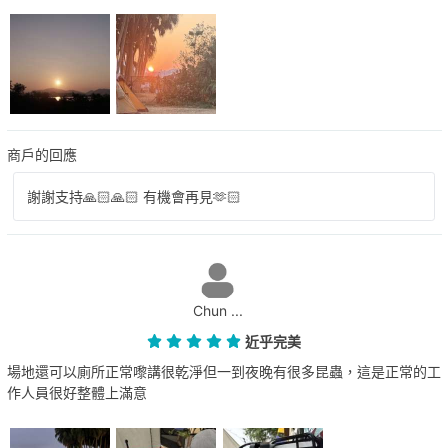
商戶的回應
謝謝支持🙏🏻🙏🏻 有機會再見🫶🏻
Chun ...
近乎完美
場地還可以廁所正常嚟講很乾淨但一到夜晚有很多昆蟲，這是正常的工
作人員很好整體上滿意