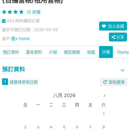
(自攜營帳/租用營帳)
15 評價
24小時內確認訂單
加入收藏
最早可預訂日期：2026-08-09
分享
商戶
龍• Home
預訂資料
基本資料
介紹
鄰近服務
地圖
評價
Glam
預訂資料
請選擇使用日期
1
清除選項
八月 2026
日
一
二
三
四
五
六
1
2
3
4
5
6
7
8