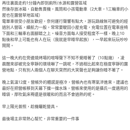
再往裏面走約1分鐘內即到廁所/水源和露營區域
然後存放冰箱，自動售賣機，風筒和小孩電動車（2大車，1三輪車的小
屋也在露營草地區域）
電單車很受小朋友歡迎，奈何運行聲響有點大，游玩路線無可避免的經
過別人營區，續航力一般，常常要駛回小屋充電，充電位置在電車座椅
下面和三輪車右面腳踏之上。噪音方面每人接受程度不一樣，晚上10
點後和早上可能也有人在玩（我就是早睡早起族），一早起來玩玩吵吵
鬧鬧。
這一晚大約在旁邊燒烤場的喧嘩聲下不知不覺睡著了（10點幾），凌
晨醒來卻被完全寧靜的環境嚇了一跳呢，不過相比起來在極度寧靜的露
營地點，只有別人兩個人在聊天突然的大笑聲也足夠讓你睡不著了。
晚上氣溫12度，營帳外的體感是極冷，營帳內也有寒氣滲進來，建議也
最好在把營帳移到天幕下擋一擋水珠，營帳來使用的是攝氏一度適用的
睡袋，厚吹氣床褥還是很暖和的而且不會過熱的呢。
早上陽光普照，趁機曬乾營具。
最後場主非常熱心幫忙，非常重要的一件事