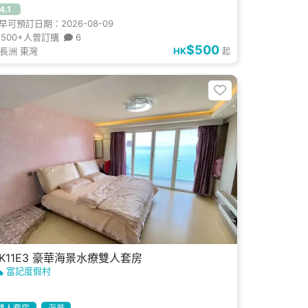
4.1
早可預訂日期：2026-08-09
500+人曾訂購
6
$500
長洲 東灣
HK
起
FK11E3 豪華海景水療雙人套房
富記度假村