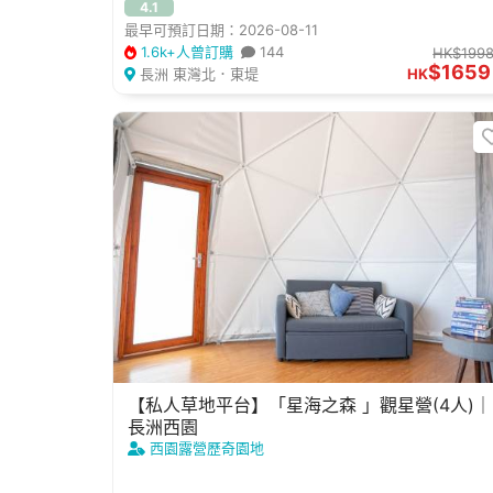
4.1
最早可預訂日期：2026-08-11
1.6k+人曾訂購
144
HK$199
$1659
長洲 東灣北．東堤
HK
【私人草地平台】「星海之森 」觀星營(4人)｜
長洲西園
西園露營歷奇園地