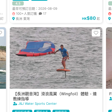
4.5
最早可預訂日期：2026-08-09
最
100+人曾訂購
17
中，
$80
長洲 東灣
HK
預訂
起
【長洲觀音灣】滑浪風翼（Wingfoil）體驗 - 連
教練指導
J&J Water Sports Center