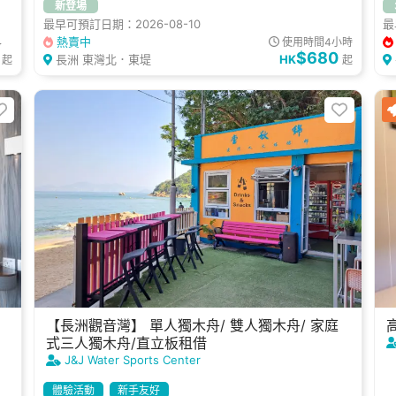
新登場
最早可預訂日期：2026-08-10
最
熱賣中
8
使用時間4小時
$680
長洲 東灣北．東堤
HK
起
起
【長洲觀音灣】 單人獨木舟/ 雙人獨木舟/ 家庭
式三人獨木舟/直立板租借
J&J Water Sports Center
體驗活動
新手友好