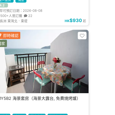
雙人套房
海景
4.2
早可預訂日期：2026-08-08
500+人曾訂購
22
$930
長洲 東灣北．東堤
HK
起
即時確認
獨家
MY5B2 海景套房（海景大露台, 免費燒烤爐）