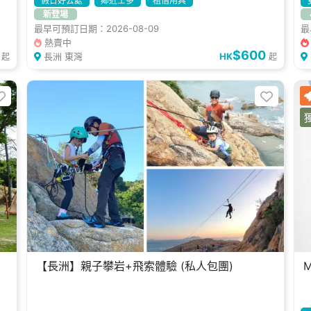
假日好去處
鄰近士多
租借用具
新登場
最早可預訂日期：2026-08-09
最
熱賣中
$600
長洲 東灣
HK
起
起
【長洲】親子攀岩+飛索體驗 (私人包團)