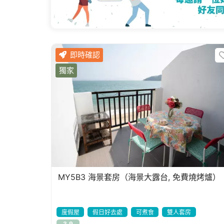
即時確認
獨家
MY5B3 海景套房（海景大露台, 免費燒烤爐）
度假屋
假日好去處
可煮食
雙人套房
3.9