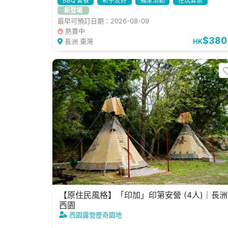
BBQ 套餐
新手友好
獨家活動
任玩套票
新登場
最早可預訂日期：2026-08-09
熱賣中
$380
長洲 東灣
HK
【原住民風格】「印加」印第安營 (4人)｜長洲
西園
西園露營歷奇園地