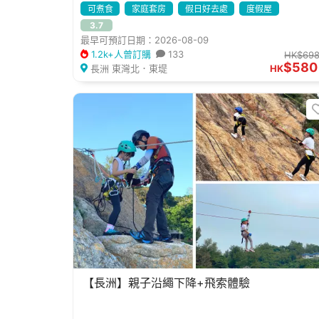
可煮食
家庭套房
假日好去處
度假屋
3.7
最早可預訂日期：2026-08-09
1.2k+人曾訂購
133
HK$69
$580
長洲 東灣北．東堤
HK
【長洲】親子沿繩下降+飛索體驗