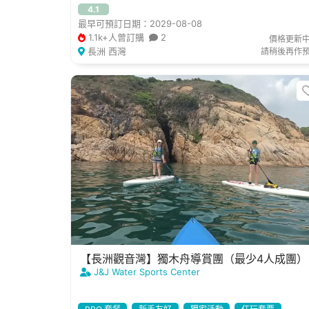
4.1
最早可預訂日期：2029-08-08
1.1k+人曾訂購
2
價格更新
長洲 西灣
請稍後再作
【長洲觀音灣】獨木舟導賞團（最少4人成團）
J&J Water Sports Center