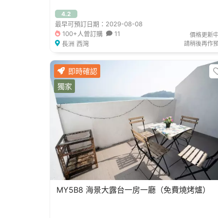
4.2
最早可預訂日期：2029-08-08
100+人曾訂購
11
價格更新
長洲 西灣
請稍後再作
即時確認
獨家
MY5B8 海景大露台一房一廳（免費燒烤爐）