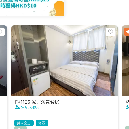
FK11E6 家居海景套房
富記度假村
雙人套房
海景
4.2