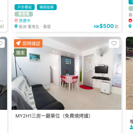
戶外攀岩
導師指導
新登場
最
熱賣中
中，
$500
長洲 東灣北．東堤
HK
預訂
起
即時確認
獨家
MY2H1三房一廳單位（免費燒烤爐）