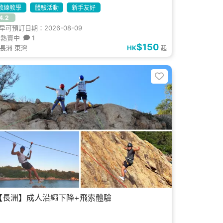
教練教學
體驗活動
新手友好
4.2
早可預訂日期：2026-08-09
熱賣中
1
$150
長洲 東灣
HK
起
【長洲】成人沿繩下降+飛索體驗