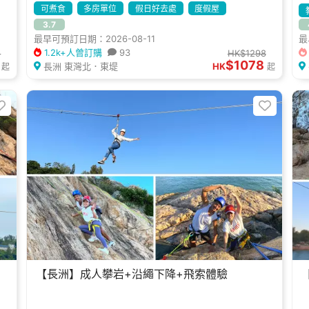
可煮食
多房單位
假日好去處
度假屋
3.7
最早可預訂日期：2026-08-11
最
1.2k+人曾訂購
93
8
HK$1298
$1078
長洲 東灣北．東堤
HK
起
起
【長洲】成人攀岩+沿繩下降+飛索體驗