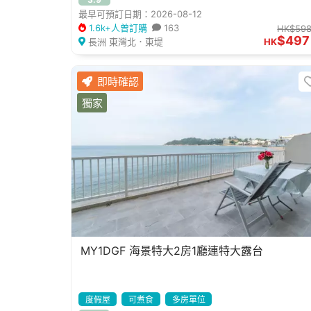
最早可預訂日期：2026-08-12
1.6k+人曾訂購
163
HK$59
$497
長洲 東灣北．東堤
HK
即時確認
獨家
MY1DGF 海景特大2房1廳連特大露台
度假屋
可煮食
多房單位