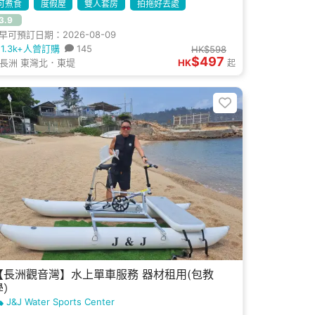
可煮食
度假屋
雙人套房
拍拖好去處
3.9
早可預訂日期：2026-08-09
1.3k+人曾訂購
145
HK$598
$497
長洲 東灣北．東堤
HK
起
【長洲觀音灣】水上單車服務 器材租用(包教
學）
J&J Water Sports Center