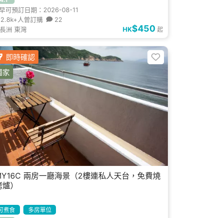
早可預訂日期：2026-08-11
2.8k+人曾訂購
22
$450
長洲 東灣
HK
起
即時確認
獨家
MY16C 兩房一廳海景（2樓連私人天台，免費燒
烤爐）
可煮食
多房單位