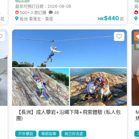
最早可預訂日期：2026-08-08
最
500+人曾訂購
48
8
$440
長洲 東灣北．東堤
HK
起
起
【長洲】成人攀岩+沿繩下降+飛索體驗 (私人包
團)
戶外攀岩
導師指導
假日好去處