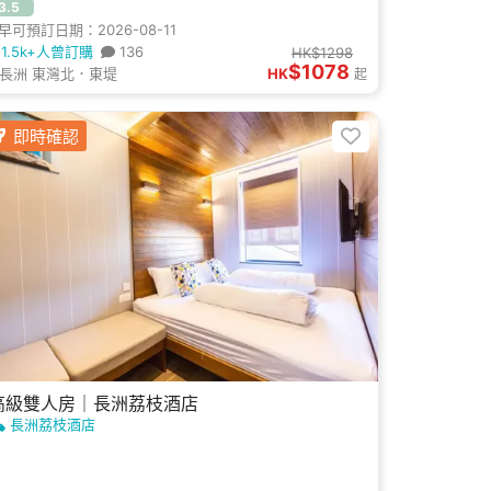
3.5
早可預訂日期：2026-08-11
1.5k+人曾訂購
136
HK$1298
$1078
長洲 東灣北．東堤
HK
起
即時確認
高級雙人房｜長洲荔枝酒店
長洲荔枝酒店