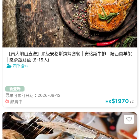
【南大嶼山直送】頂級安格斯燒烤套餐 | 安格斯牛排 | 紐西蘭羊架
| 嫩滑銀鱈魚 (8-15人)
四季食材
新登場
最早可預訂日期：2026-08-12
$1970
熱賣中
HK
起