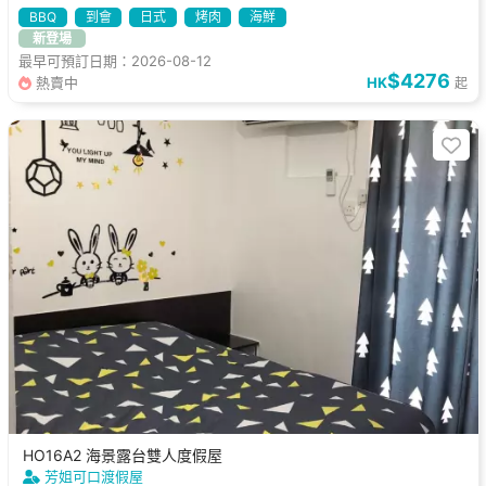
BBQ
到會
日式
烤肉
海鮮
新登場
最早可預訂日期：2026-08-12
$4276
熱賣中
HK
起
HO16A2 海景露台雙人度假屋
芳姐可口渡假屋