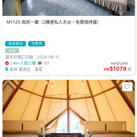
MY12G 兩房一廳（2樓連私人天台，免費燒烤爐）
多房單位
可煮食
3.9
最早可預訂日期：2026-08-11
1.4k+人曾訂購
101
HK$1298
$1078
長洲 東灣北．東堤
HK
起