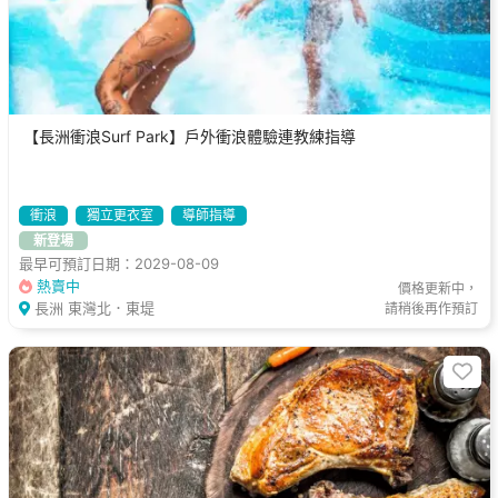
【長洲衝浪Surf Park】戶外衝浪體驗連教練指導
衝浪
獨立更衣室
導師指導
新登場
最早可預訂日期：2029-08-09
熱賣中
價格更新中，
長洲 東灣北．東堤
請稍後再作預訂