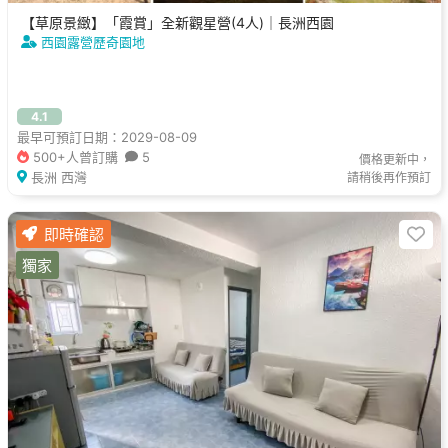
【草原景緻】「霞賞」全新觀星營(4人)｜長洲西園
西園露營歷奇園地
4.1
最早可預訂日期：2029-08-09
500+人曾訂購
5
價格更新中，
長洲 西灣
請稍後再作預訂
即時確認
獨家