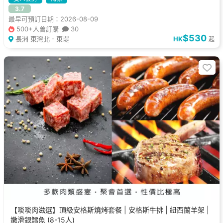
3.7
最早可預訂日期：2026-08-09
500+人曾訂購
30
$530
長洲 東灣北．東堤
HK
起
【啖啖肉滋選】頂級安格斯燒烤套餐 | 安格斯牛排 | 紐西蘭羊架 |
嫩滑銀鱈魚 (8-15人)