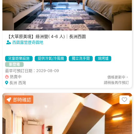
【大草原美境】綠洲營( 4-6 人)｜長洲西園
西園露營歷奇園地
兒童遊樂設施
提供冷氣/冷風機
獨立洗手間
燒烤爐
新登場
最早可預訂日期：2029-08-09
熱賣中
價格更新中，
長洲 西灣
請稍後再作預訂
即時確認