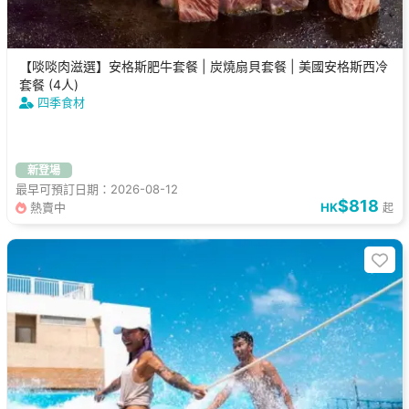
【啖啖肉滋選】安格斯肥牛套餐 | 炭燒扇貝套餐 | 美國安格斯西冷
套餐 (4人)
四季食材
新登場
最早可預訂日期：2026-08-12
$818
熱賣中
HK
起