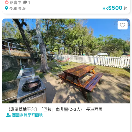
熱賣中
1
$500
長洲 東灣
HK
起
【專屬草地平台】「巴拉」南非營(2-3人)｜長洲西園
西園露營歷奇園地