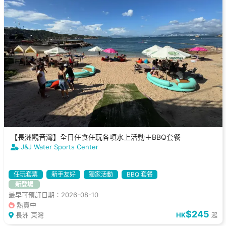
【長洲觀音灣】全日任食任玩各項水上活動＋BBQ套餐
J&J Water Sports Center
任玩套票
新手友好
獨家活動
BBQ 套餐
新登場
最早可預訂日期：2026-08-10
熱賣中
$245
長洲 東灣
HK
起