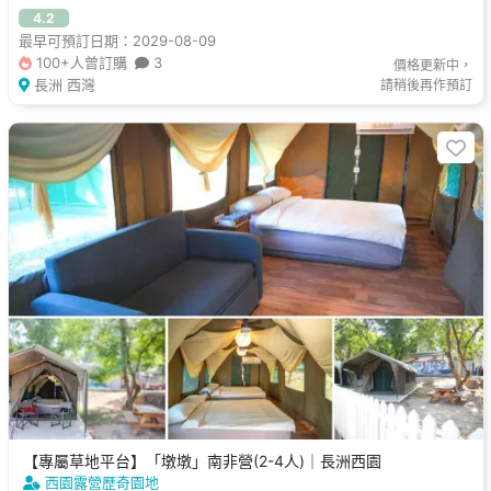
4.2
最早可預訂日期：2029-08-09
100+人曾訂購
3
價格更新中，
長洲 西灣
請稍後再作預訂
【專屬草地平台】「墩墩」南非營(2-4人)｜長洲西園
西園露營歷奇園地