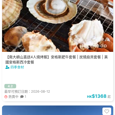
【南大嶼山直送4人燒烤餐】安格斯肥牛套餐 | 炭燒扇貝套餐 | 美
國安格斯西冷套餐
四季食材
4.2
最早可預訂日期：2026-08-12
$1368
熱賣中
1
HK
起