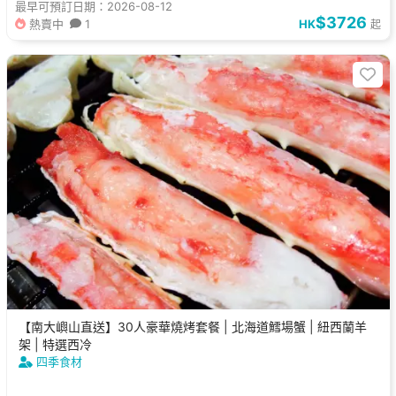
最早可預訂日期：2026-08-12
$3726
熱賣中
1
HK
起
【南大嶼山直送】30人豪華燒烤套餐 | 北海道鱈場蟹 | 紐西蘭羊
架 | 特選西冷
四季食材