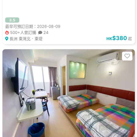
3.5
最早可預訂日期：2026-08-09
500+人曾訂購
24
$380
長洲 東灣北．東堤
HK
起