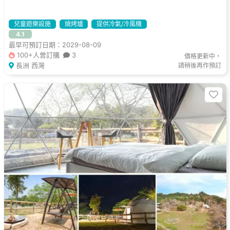
兒童遊樂設施
燒烤爐
提供冷氣/冷風機
4.1
最早可預訂日期：2029-08-09
100+人曾訂購
3
價格更新中，
長洲 西灣
請稍後再作預訂