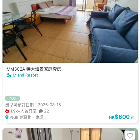
MM302A 特大海景家庭套房
Miami Resort
4.0
最早可預訂日期：2026-08-15
1.9k+人曾訂購
22
$800
長洲 東灣北．東堤
HK
起