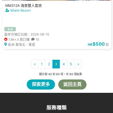
MM312A 海景雙人套房
Miami Resort
4.0
最早可預訂日期：2026-08-15
1.8k+人曾訂購
10
$500
長洲 東灣北．東堤
HK
起
«
1
2
3
4
5
»
顯示第
43
到
63
項，共
93
項結果
探索更多
返回主頁
服務種類