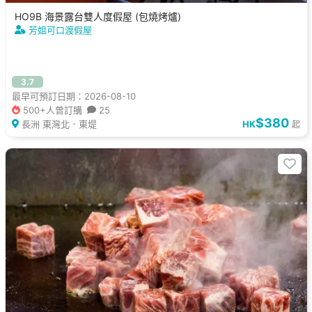
HO9B 海景露台雙人度假屋 (包燒烤爐)
芳姐可口渡假屋
3.7
最早可預訂日期：2026-08-10
500+人曾訂購
25
$380
長洲 東灣北．東堤
HK
起