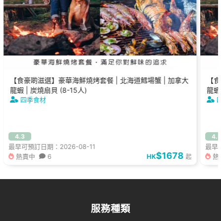
【食豪啲滋選】豪華海鮮燒烤套餐 | 北海道鱈場蟹 | 加拿大
【食
龍蝦 | 炭燒扇貝 (8-15人)
龍蝦 
四季食材
4.3
4.
最早可預訂日期：2026-08-11
最早可
$1678
熱賣中
6
HK
熱
起
服務種類