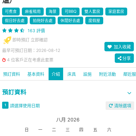
爐）
可煮食
麻雀租用
海景
可BBQ
雙人套房
家庭套房
假日好去處
拍拖好去處
休閒好去處
度假屋
163 評價
即時預訂 立即確認
加入收藏
最早可預訂日期：2026-08-12
分享
4 位客戶正在考慮此套票
預訂資料
基本資料
介紹
床具
設施
附近活動
鄰近服
預訂資料
請選擇使用日期
1
清除選項
八月 2026
日
一
二
三
四
五
六