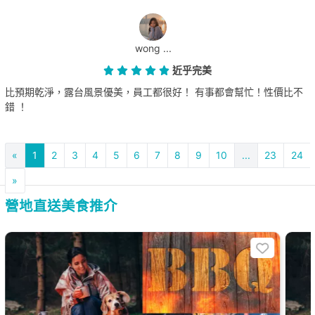
wong ...
近乎完美
比預期乾淨，露台風景優美，員工都很好！ 有事都會幫忙！性價比不
錯 ！
«
1
2
3
4
5
6
7
8
9
10
...
23
24
»
營地直送美食推介