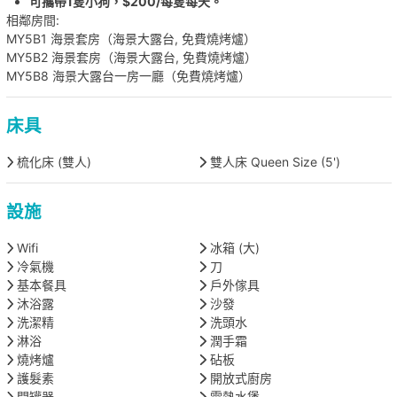
可攜帶1隻小狗，$200/每隻每天。
相鄰房間:
MY5B1 海景套房（海景大露台, 免費燒烤爐）
MY5B2 海景套房（海景大露台, 免費燒烤爐）
MY5B8 海景大露台一房一廳（免費燒烤爐）
床具
梳化床 (雙人)
雙人床 Queen Size (5')
設施
Wifi
冰箱 (大)
冷氣機
刀
基本餐具
戶外傢具
沐浴露
沙發
洗潔精
洗頭水
淋浴
潤手霜
燒烤爐
砧板
護髮素
開放式廚房
開罐器
電熱水煲