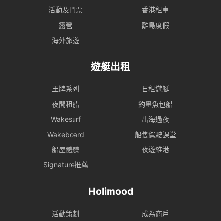
活動及門票
香港租車
露營
離島度假
海外旅遊
遊艇出租
王牌系列
日租遊艇
夜間租船
釣墨魚包船
Wakesurf
出海過夜
Wakeboard
船隻駕駛課堂
船屋體驗
夜遊維港
Signature推薦
Holimood
活動策劃
成為商戶