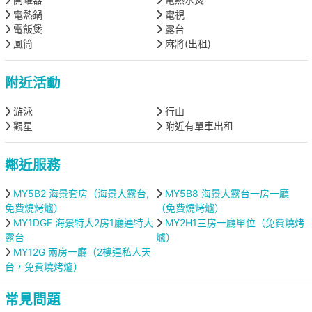
電熱鍋
電視
電飯煲
露台
風筒
麻將(出租)
附近活動
游泳
行山
觀星
附近有單車出租
鄰近服務
MY5B2 海景套房（海景大露台,
MY5B8 海景大露台一房一廳
免費燒烤爐）
（免費燒烤爐）
MY1DGF 海景特大2房1廳連特大
MY2H1三房一廳單位（免費燒烤
露台
爐）
MY12G 兩房一廳（2樓連私人天
台，免費燒烤爐）
常見問題