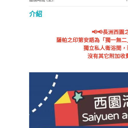
介紹
📢📢長洲西
薩帕之印第安語為「獨一無二
獨立私人衛浴間，
沒有其它附加收費