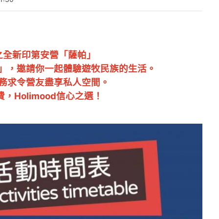
園之全新印第安營「薩帕」
」，邀請你一起體驗遊牧民族的生活。
務求令營友盡享私人空間。
，Holimood信心之選！