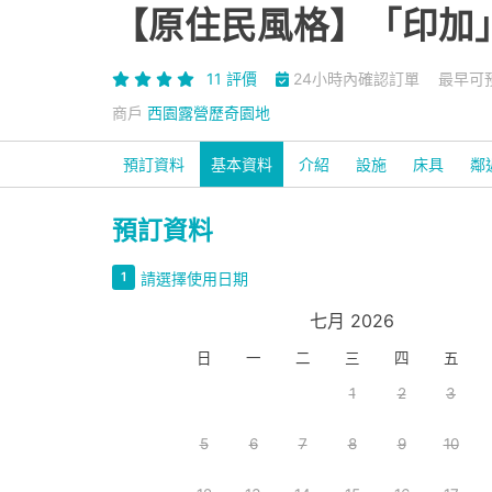
【原住民風格】「印加」
11 評價
24小時內確認訂單
最早可預
商戶
西園露營歷奇園地
預訂資料
基本資料
介紹
設施
床具
鄰
預訂資料
請選擇使用日期
1
七月 2026
日
一
二
三
四
五
1
2
3
5
6
7
8
9
10