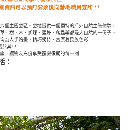
細資訊可以預訂套票後向營地職員查詢 **
六個主題營區。營地提供一個獨特的戶外自然生態體驗，
草、樹、木、蝴蝶、蜜蜂、爬蟲等都是大自然的一份子。
均為人手繪畫，精巧獨特，富原着民族色彩
活於其中
座，讓營友充份享受露營假期的每一刻
括
：