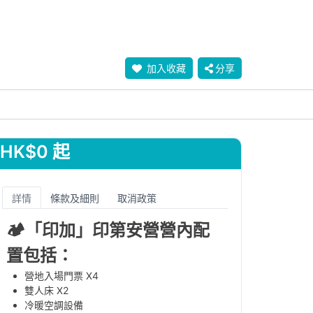
加入收藏
分享
HK$0 起
詳情
條款及細則
取消政策
🏕️
「印加
」印第安營營內配
置
包括
：
營地入場門票 X4
雙人床 X2
冷暖空調設備