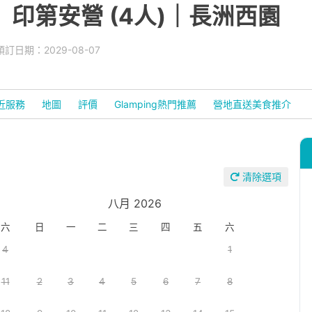
印第安營 (4人)｜長洲西園
訂日期：2029-08-07
近服務
地圖
評價
Glamping熱門推薦
營地直送美食推介
清除選項
八月 2026
六
日
一
二
三
四
五
六
4
1
11
2
3
4
5
6
7
8