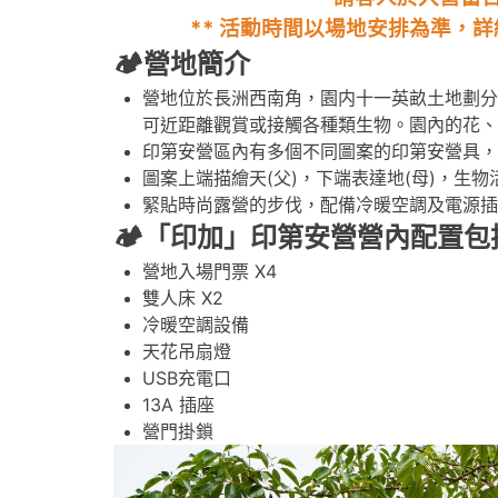
** 活動時間以場地安排為準，詳
🏕️營地簡介
營地位於長洲西南角，園内十一英畝土地劃分
可近距離觀賞或接觸各種類生物。園內的花、
印第安營區內有多個不同圖案的印第安營具，
圖案上端描繪天(父)，下端表達地(母)，生物
緊貼時尚露營的步伐，配備冷暖空調及電源插
🏕️
「印加
」印第安營營內配置
包
營地入場門票 X4
雙人床 X2
冷暖空調設備
天花吊扇燈
USB充電口
13A 插座
營門掛鎖