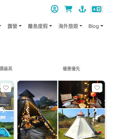
露營
離島度假
海外旅遊
Blog
價最高
優惠優先