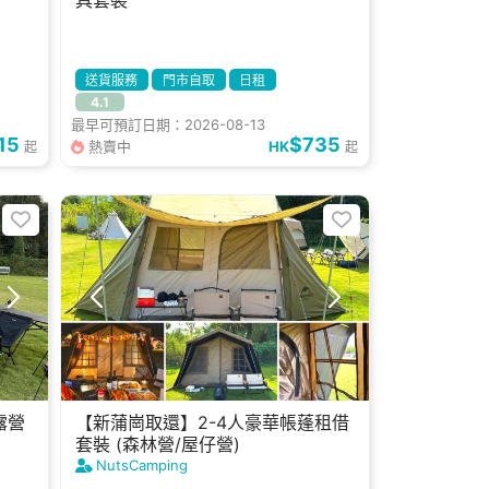
具套裝
送貨服務
門市自取
日租
4.1
最早可預訂日期：2026-08-13
15
$735
熱賣中
HK
起
起
露營
【新蒲崗取還】2-4人豪華帳蓬租借
套裝 (森林營/屋仔營)
NutsCamping