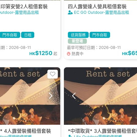
日製印第安營2人租借套裝
四人露營達人營具租借套裝
 Outdoor-露營用品出租
EC GO Outdoor-露營用品出租
門市自取
日租
送貨服務
門市自取
新登場
動電源
加租戶外移動電源
日租
：2026-08-11
最早可預訂日期：2026-08-11
$1250
$6
HK
熱賣中
HK
起
* 4人露營裝備租借套裝
*中環取貨* 3人露營裝備租借套
utdoor露營租借服務
Life Outdoor露營租借服務