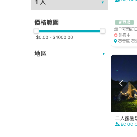
價格範圍
新登場
最早可預訂日期
熱賣中
$
0.00
- $
4000.00
葵青區 葵
地區
二人露營
EC GO