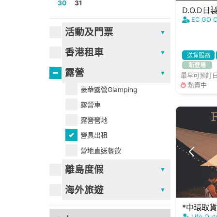
30
31
D.O.D
EC GO
活動及門票
香港租車
送貨服務
新登場
加租戶外移
露營
最早可預訂日期
熱賣中
豪華露營Glamping
露營車
露營營地
營具出租
營地直送餐飲
離島度假
海外旅遊
*中環取貨
人數
Life O