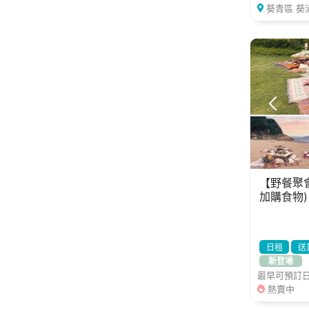
葵青區 葵
【野餐聚
加購食物) 
日租
送
新登場
最早可預訂日期
熱賣中