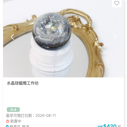
水晶球蠟燭工作坊
4.4
最早可預訂日期：2026-08-11
熱賣中
$420
葵青區 葵涌
HK
起