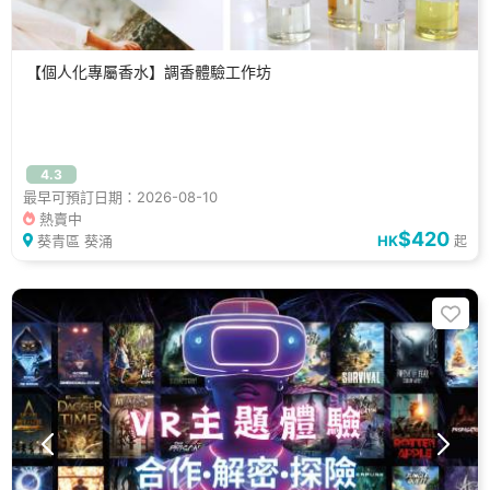
【個人化專屬香水】調香體驗工作坊
4.3
最早可預訂日期：2026-08-10
熱賣中
$420
葵青區 葵涌
HK
起