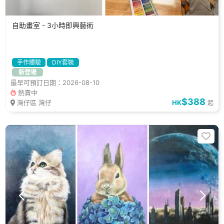
自助畫室 - 3小時即興藝術
手作體驗
DIY套裝
新登場
最早可預訂日期：2026-08-10
熱賣中
$388
灣仔區 灣仔
HK
起