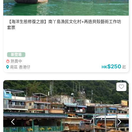
【海洋生態修復之旅】南丫島漁民文化村+再造貝殼藝術工作坊
套票
新登場
熱賣中
$250
南區 香港仔
HK
起