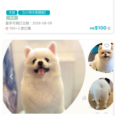
木旋
【2小時木藝體驗】
4.5
最早可預訂日期：2026-08-09
$100
100+人曾訂購
HK
起