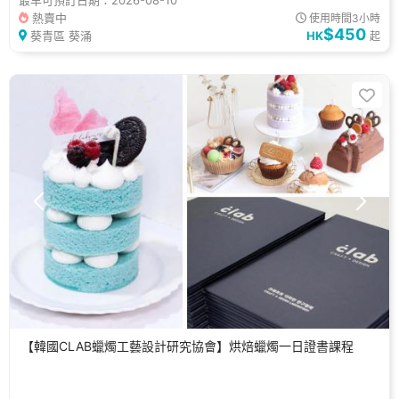
熱賣中
使用時間3小時
$450
葵青區 葵涌
HK
起
【韓國CLAB蠟燭工藝設計研究協會】烘焙蠟燭一日證書課程