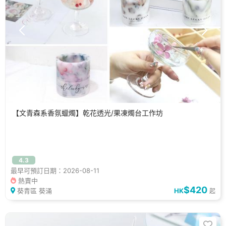
【文青森系香氛蠟燭】乾花透光/果凍燭台工作坊
4.3
最早可預訂日期：2026-08-11
熱賣中
$420
葵青區 葵涌
HK
起