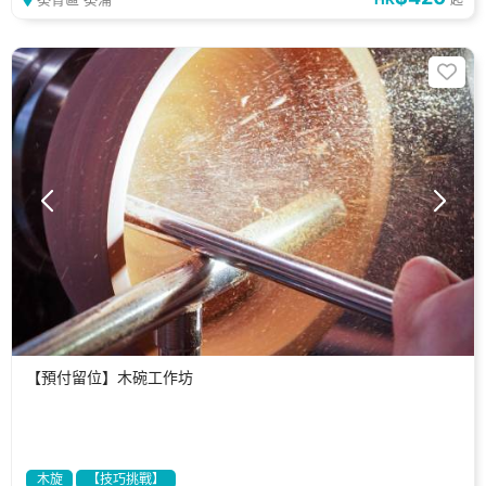
【預付留位】木碗工作坊
木旋
【技巧挑戰】