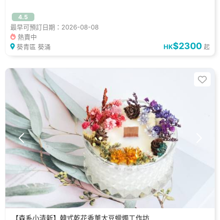
4.5
最早可預訂日期：2026-08-08
熱賣中
$2300
葵青區 葵涌
HK
起
【森系小清新】韓式乾花香薰大豆蠟燭工作坊