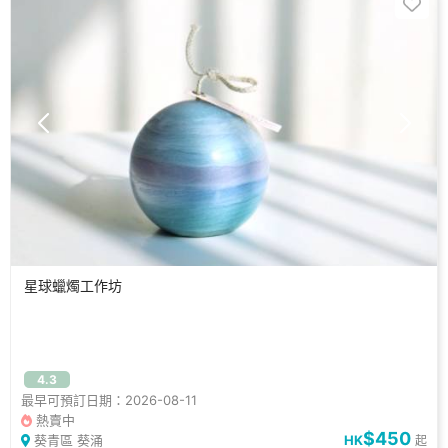
星球蠟燭工作坊
4.3
最早可預訂日期：2026-08-11
熱賣中
$450
葵青區 葵涌
HK
起