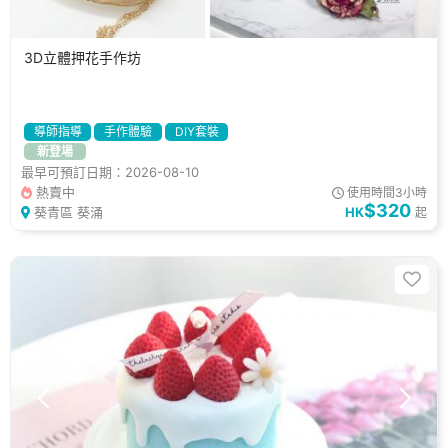
3D立體押花手作坊
導師指導
手作體驗
DIY套裝
新登場
最早可預訂日期：2026-08-10
熱賣中
使用時間3小時
$320
葵青區 葵涌
HK
起