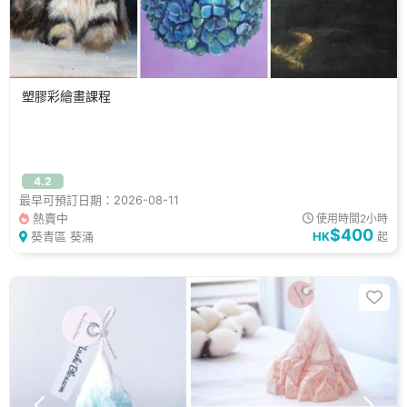
塑膠彩繪畫課程
4.2
最早可預訂日期：2026-08-11
熱賣中
使用時間2小時
$400
葵青區 葵涌
HK
起