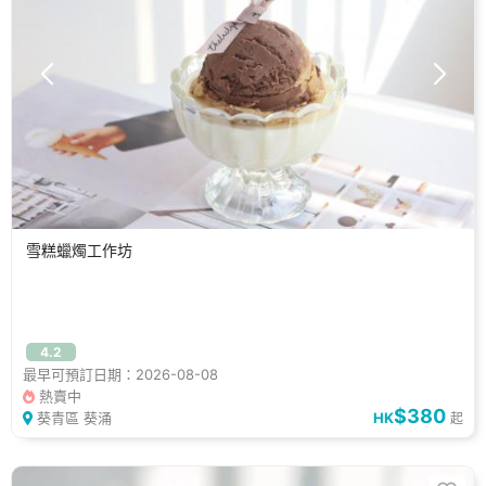
雪糕蠟燭工作坊
4.2
最早可預訂日期：2026-08-08
熱賣中
$380
葵青區 葵涌
HK
起