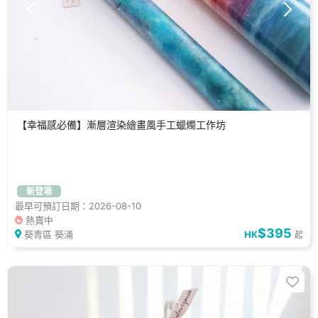
【幸福感必備】漸層渲染繪畫風手工蠟燭工作坊
新登場
最早可預訂日期：2026-08-10
熱賣中
$395
葵青區 葵涌
HK
起