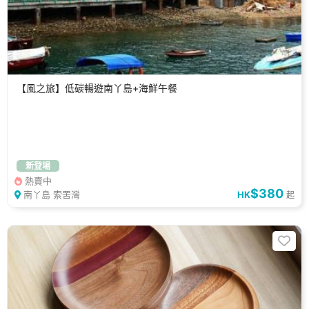
【風之旅】低碳暢遊南丫島+海鮮午餐
新登場
熱賣中
$380
南丫島 索罟灣
HK
起