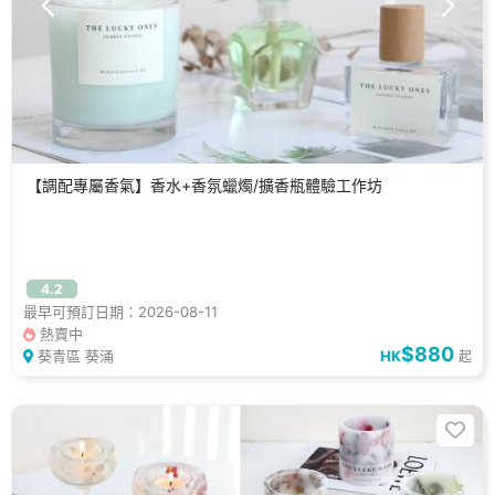
【調配專屬香氣】香水+香氛蠟燭/擴香瓶體驗工作坊
4.2
最早可預訂日期：2026-08-11
熱賣中
$880
葵青區 葵涌
HK
起