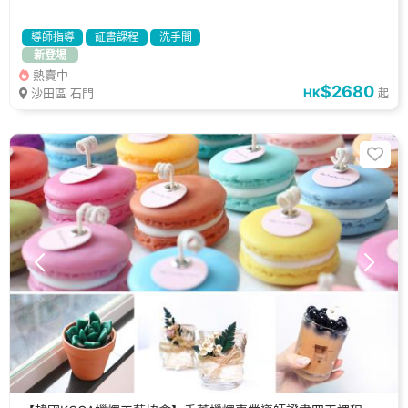
導師指導
証書課程
洗手間
新登場
熱賣中
$2680
沙田區 石門
HK
起