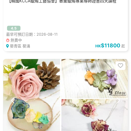
【韓國KCCA蠟燭工藝協會】香薰蠟燭專業導師證書四天課程
4.5
最早可預訂日期：2026-08-11
熱賣中
$11800
葵青區 葵涌
HK
起