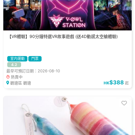
【VR體驗】90分鐘特選VR故事遊戲 (送4D動感太空艙體驗)
室内運動
門票
4.2
最早可預訂日期：2026-08-10
熱賣中
$388
觀塘區 觀塘
HK
起