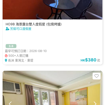
HO9B 海景露台雙人度假屋 (包燒烤爐)
芳姐可口渡假屋
3.6
最早可預訂日期：2026-08-10
500+人曾訂購
$380
長洲 東灣北．東堤
HK
起