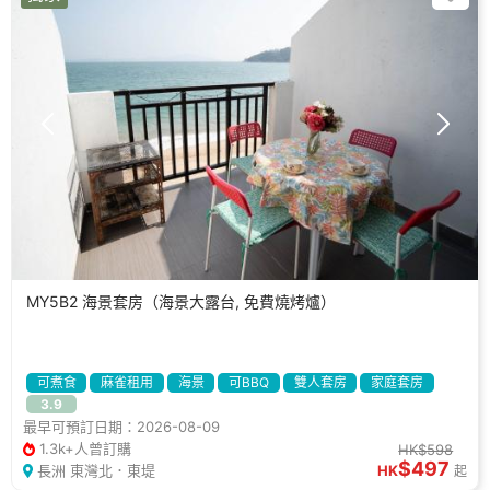
MY5B2 海景套房（海景大露台, 免費燒烤爐）
可煮食
麻雀租用
海景
可BBQ
雙人套房
家庭套房
3.9
拍拖好去處
休閒好去處
度假屋
最早可預訂日期：2026-08-09
1.3k+人曾訂購
HK$598
$497
長洲 東灣北．東堤
HK
起