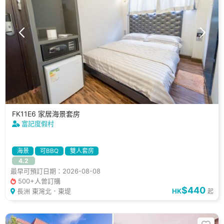
FK11E6 家居海景套房
富記度假村
海景
可BBQ
雙人套房
4.2
最早可預訂日期：2026-08-08
500+人曾訂購
$440
長洲 東灣北．東堤
HK
起