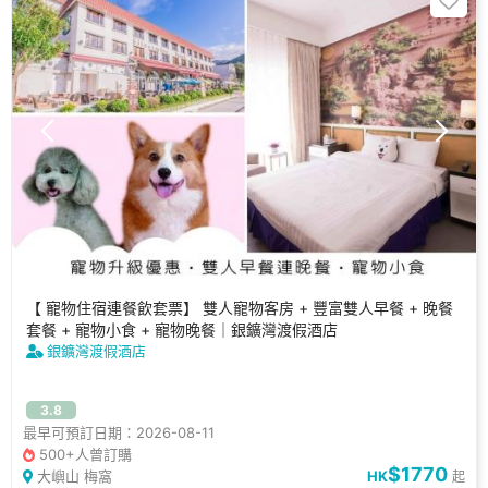
【 寵物住宿連餐飲套票】 雙人寵物客房 + 豐富雙人早餐 + 晚餐
套餐 + 寵物小食 + 寵物晚餐｜銀鑛灣渡假酒店
銀鑛灣渡假酒店
3.8
最早可預訂日期：2026-08-11
500+人曾訂購
$1770
大嶼山 梅窩
HK
起