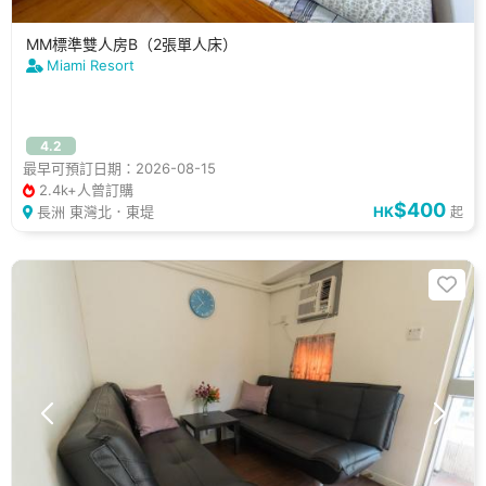
MM標準雙人房B（2張單人床）
Miami Resort
4.2
最早可預訂日期：2026-08-15
2.4k+人曾訂購
$400
長洲 東灣北．東堤
HK
起