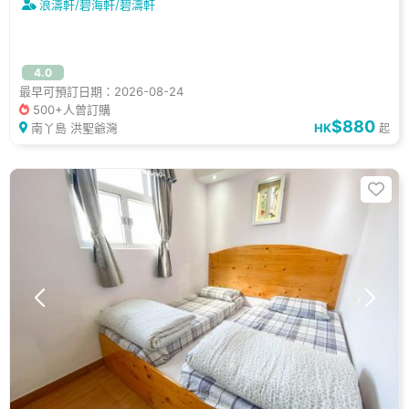
浪濤軒/碧海軒/碧濤軒
4.0
最早可預訂日期：2026-08-24
500+人曾訂購
$880
南丫島 洪聖爺灣
HK
起