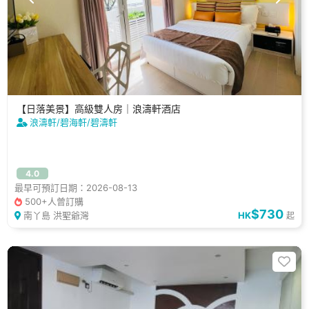
【日落美景】高級雙人房｜浪濤軒酒店
浪濤軒/碧海軒/碧濤軒
4.0
最早可預訂日期：2026-08-13
500+人曾訂購
$730
南丫島 洪聖爺灣
HK
起