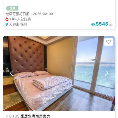
3.8
最早可預訂日期：2026-08-09
1.1k+人曾訂購
$545
大嶼山 梅窩
HK
起
FK11G5 家居水療海景套房