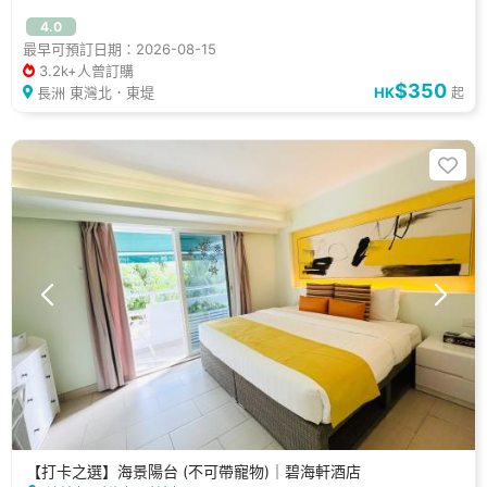
4.0
最早可預訂日期：2026-08-15
3.2k+人曾訂購
$350
長洲 東灣北．東堤
HK
起
【打卡之選】海景陽台 (不可帶寵物)｜碧海軒酒店