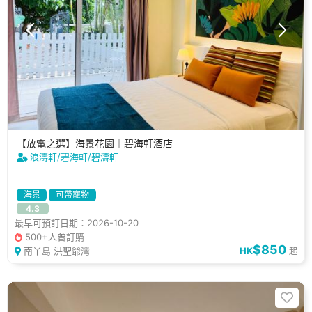
【放電之選】海景花園｜碧海軒酒店
浪濤軒/碧海軒/碧濤軒
海景
可帶寵物
4.3
最早可預訂日期：2026-10-20
500+人曾訂購
$850
南丫島 洪聖爺灣
HK
起