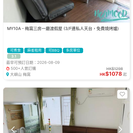
MY10A - 梅窩三房一廳渡假屋 (3/F連私人天台，免費燒烤爐)
可煮食
麻雀租用
可BBQ
多房單位
3.1
最早可預訂日期：2026-08-09
500+人曾訂購
HK$1298
$1078
大嶼山 梅窩
HK
起