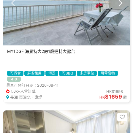
MY1DGF 海景特大2房1廳連特大露台
可煮食
麻雀租用
海景
可BBQ
多房單位
可帶寵物
4.0
度假屋
最早可預訂日期：2026-08-11
1.6k+人曾訂購
HK$1998
$1659
長洲 東灣北．東堤
HK
起