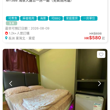
MY5B8 海景大露台一房一廳（免費燒烤爐）
可煮食
麻雀租用
海景
可BBQ
家庭套房
一房單位
3.6
假日好去處
拍拖好去處
休閒好去處
度假屋
最早可預訂日期：2026-08-09
1.2k+人曾訂購
HK$698
$580
長洲 東灣北．東堤
HK
起