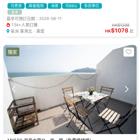
可煮食
麻雀租用
海景
可BBQ
多房單位
3.5
最早可預訂日期：2026-08-11
1.5k+人曾訂購
HK$1298
$1078
長洲 東灣北．東堤
HK
起
獨家