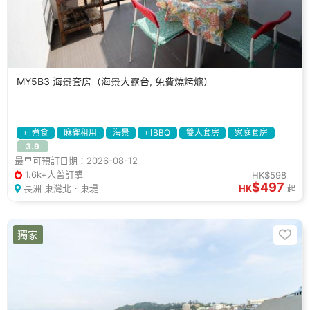
MY5B3 海景套房（海景大露台, 免費燒烤爐）
可煮食
麻雀租用
海景
可BBQ
雙人套房
家庭套房
3.9
假日好去處
拍拖好去處
休閒好去處
度假屋
最早可預訂日期：2026-08-12
1.6k+人曾訂購
HK$598
$497
長洲 東灣北．東堤
HK
起
獨家