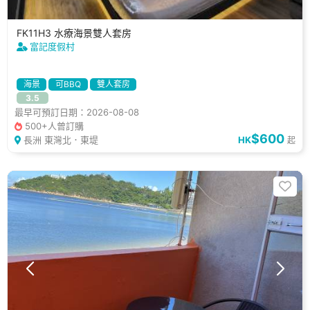
FK11H3 水療海景雙人套房
富記度假村
海景
可BBQ
雙人套房
3.5
最早可預訂日期：2026-08-08
500+人曾訂購
$600
長洲 東灣北．東堤
HK
起