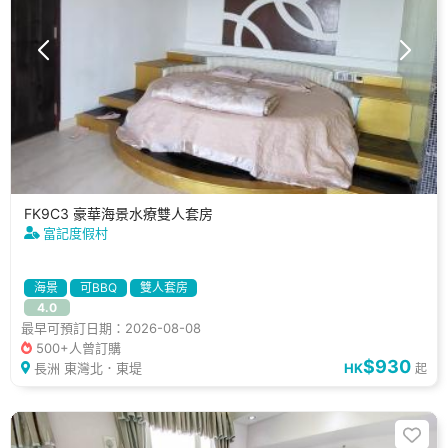
FK9C3 豪華海景水療雙人套房
富記度假村
海景
可BBQ
雙人套房
4.0
最早可預訂日期：2026-08-08
500+人曾訂購
$930
長洲 東灣北．東堤
HK
起