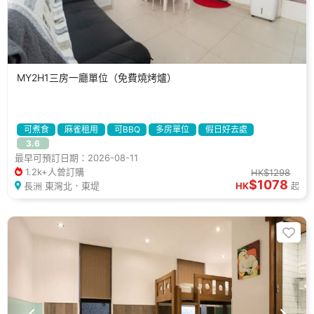
MY2H1三房一廳單位（免費燒烤爐）
可煮食
麻雀租用
可BBQ
多房單位
假日好去處
3.6
休閒好去處
度假屋
最早可預訂日期：2026-08-11
1.2k+人曾訂購
HK$1298
$1078
長洲 東灣北．東堤
HK
起