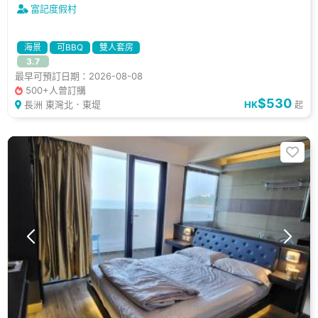
富記度假村
海景
可BBQ
雙人套房
3.7
最早可預訂日期：2026-08-08
500+人曾訂購
$530
長洲 東灣北．東堤
HK
起