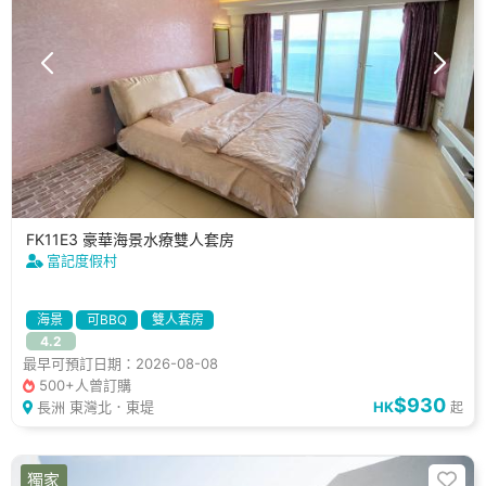
FK11E3 豪華海景水療雙人套房
富記度假村
海景
可BBQ
雙人套房
4.2
最早可預訂日期：2026-08-08
500+人曾訂購
$930
長洲 東灣北．東堤
HK
起
獨家