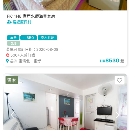
FK11H6 家居水療海景套房
富記度假村
海景
可BBQ
雙人套房
3.8
最早可預訂日期：2026-08-08
500+人曾訂購
$530
長洲 東灣北．東堤
HK
起
獨家