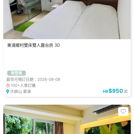
東涌鄉村雙床雙人露台房 3D
新登場
最早可預訂日期：2026-08-08
100+人曾訂購
$950
大嶼山 東涌
HK
起