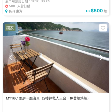
最早可預訂日期：2026-08-09
500+人曾訂購
$500
長洲 東灣
HK
起
獨家
MY16C 兩房一廳海景（2樓連私人天台，免費燒烤爐）