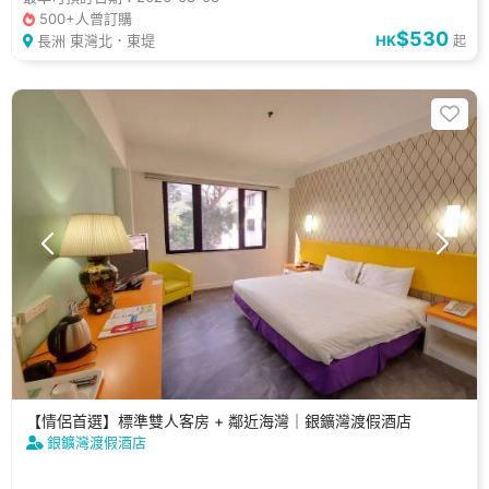
500+人曾訂購
$530
長洲 東灣北．東堤
HK
起
【情侶首選】標準雙人客房 + 鄰近海灣｜銀鑛灣渡假酒店
銀鑛灣渡假酒店