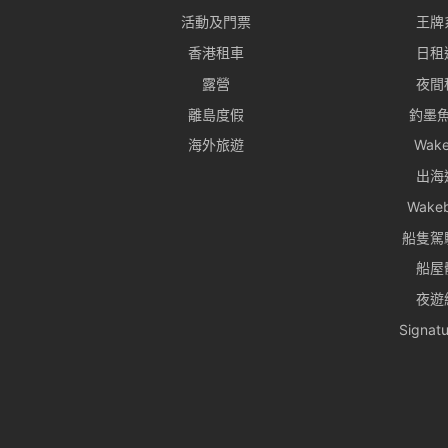
活動及門票
王牌
香港租車
日租
露營
夜間
離島度假
釣墨
海外旅遊
Wake
出海
Wake
船隻駕
船屋
夜遊
Signa