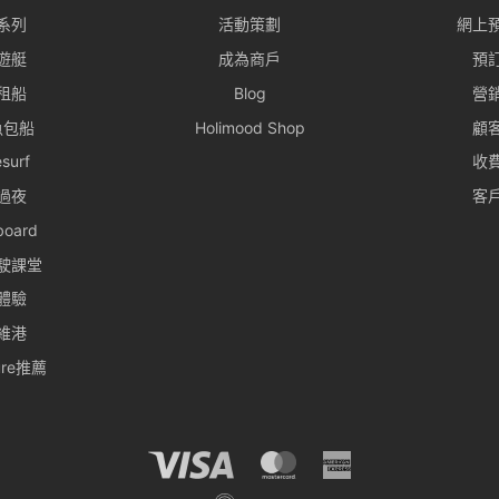
系列
活動策劃
網上
遊艇
成為商戶
預
租船
Blog
營
魚包船
Holimood Shop
顧
surf
收
過夜
客
board
駛課堂
體驗
維港
ture推薦