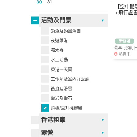
30
31
【空中體
+飛行證
活動及門票
釣魚及釣墨魚團
夜遊維港
新登場
最早可預訂日期
獨木舟
熱賣中
水上活動
香港一天團
工作坊及室內好去處
衝浪及滑雪
攀岩及攀石
飛機/直升機體驗
香港租車
露營