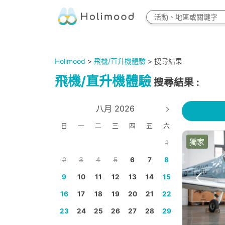
Holimood
>
飛機/直升機體驗
>
搜尋結果
飛機/直升機體驗
搜尋結果
:
八月 2026
日
一
二
三
四
五
六
獨家
1
2
3
4
5
6
7
8
9
10
11
12
13
14
15
16
17
18
19
20
21
22
23
24
25
26
27
28
29