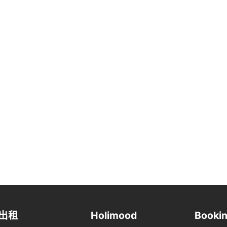
出租
Holimood
Bookin