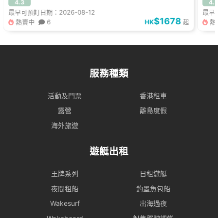
4.3
4.
最早可預訂日期：2026-08-12
最早可
$1678
熱賣中
6
HK
熱
起
服務種類
活動及門票
香港租車
露營
離島度假
海外旅遊
遊艇出租
王牌系列
日租遊艇
夜間租船
釣墨魚包船
Wakesurf
出海過夜