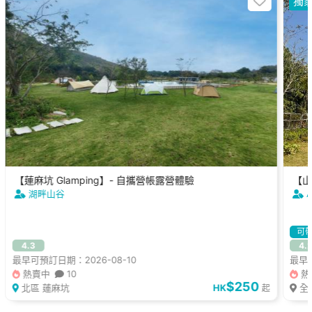
獨
【蓮麻坑 Glamping】- 自攜營帳露營體驗
【山
湖畔山谷
可
4.3
4.
最早可預訂日期：2026-08-10
最早可
熱賣中
10
熱
$250
北區 蓮麻坑
HK
全
起