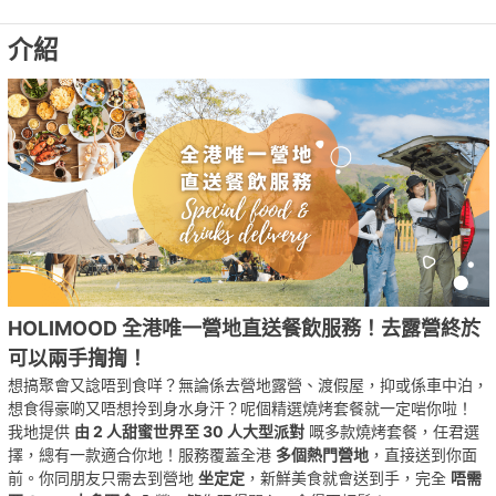
介紹
HOLIMOOD 全港唯一營地直送餐飲服務！去露營終於
可以兩手揈揈！
想搞聚會又諗唔到食咩？無論係去營地露營、渡假屋，抑或係車中泊，
想食得豪啲又唔想拎到身水身汗？呢個精選燒烤套餐就一定啱你啦！
我地提供
由 2 人甜蜜世界至 30 人大型派對
嘅多款燒烤套餐，任君選
擇，總有一款適合你地！服務覆蓋全港
多個熱門營地
，直接送到你面
前。你同朋友只需去到營地
坐定定
，新鮮美食就會送到手，完全
唔需