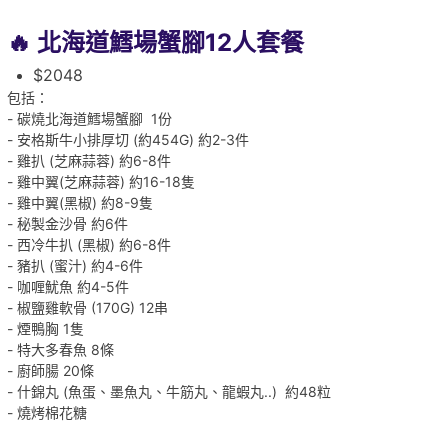
🔥 北海道鱈場蟹腳12人套餐
$2048
包括：
- 碳燒北海道鱈場蟹腳 1份
- 安格斯牛小排厚切 (約454G) 約2-3件
- 雞扒 (芝麻蒜蓉) 約6-8件
- 雞中翼(芝麻蒜蓉) 約16-18隻
- 雞中翼(黑椒) 約8-9隻
- 秘製金沙骨 約6件
- 西冷牛扒 (黑椒) 約6-8件
- 豬扒 (蜜汁) 約4-6件
- 咖喱魷魚 約4-5件
- 椒鹽雞軟骨 (170G) 12串
- 煙鴨胸 1隻
- 特大多春魚 8條
- 廚師腸 20條
- 什錦丸 (魚蛋、墨魚丸、牛筋丸、龍蝦丸..) 約48粒
- 燒烤棉花糖