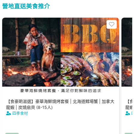
營地直送美食推介
【食豪啲滋選】豪華海鮮燒烤套餐 | 北海道鱈場蟹 | 加拿大
【食
龍蝦 | 炭燒扇貝 (8-15人)
龍蝦 
四季食材