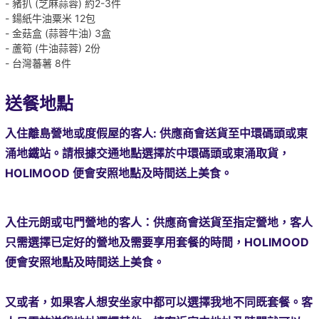
- 豬扒 (芝麻蒜蓉) 約2-3件
- 鍚紙牛油粟米 12包
- 金菇盒 (蒜蓉牛油) 3盒
- 蘆筍 (牛油蒜蓉) 2份
- 台灣蕃薯 8件
送餐地點
入住離島營地或度假屋的客人: 供應商會送貨至中環碼頭或
東
涌地鐵站。
請根據交通地點選擇於中環碼頭或東涌取貨
，
HOLIMOOD 便會安照地點及時間送上美食。
入住元朗或屯門營地的客人：供應商會送貨至指定營地，客人
只需選擇已定好的營地及需要享用套餐的時間，HOLIMOOD
便會安照地點及時間送上美食。
又或者，如果客人想安坐家中都可以選擇我地不同既套餐。
客