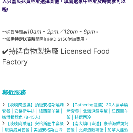
人只需於送貨地址選擇其他，填寫返家中地址及時間就可以
啦!
10am - 2pm／12pm - 6pm
**送貨時間為
。
**
如需特定送貨時間
需加HKD $150附加費用。
✔️持牌食物製造廠 Licensed Food
Factory
鄰近服務
【啖啖肉滋選】頂級安格斯燒烤
【Gathering滋選】30人豪華燒
套餐 | 安格斯牛排 | 紐西蘭羊架 |
烤套餐 | 北海道鱈場蟹 | 紐西蘭羊
嫩滑銀鱈魚 (8-15人)
架 | 特選西冷
【啖啖肉滋選】安格斯肥牛套餐
【南大嶼山直送】豪華海鮮燒烤
| 炭燒扇貝套餐 | 美國安格斯西冷
套餐 | 北海道鱈場蟹 | 加拿大龍蝦 |