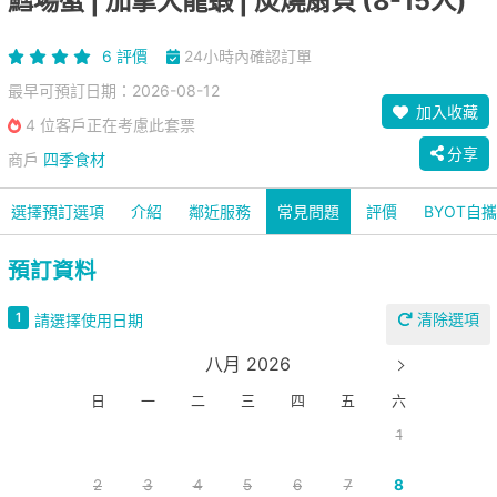
鱈場蟹 | 加拿大龍蝦 | 炭燒扇貝 (8-15人)
6 評價
24小時內確認訂單
最早可預訂日期：2026-08-12
加入收藏
4 位客戶正在考慮此套票
分享
商戶
四季食材
選擇預訂選項
介紹
鄰近服務
常見問題
評價
BYOT自
預訂資料
清除選項
1
請選擇使用日期
八月 2026
日
一
二
三
四
五
六
1
2
3
4
5
6
7
8