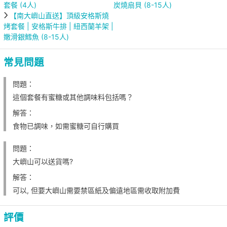
套餐 (4人)
炭燒扇貝 (8-15人)
【南大嶼山直送】頂級安格斯燒
烤套餐 | 安格斯牛排 | 紐西蘭羊架 |
嫩滑銀鱈魚 (8-15人)
常見問題
問題：
這個套餐有蜜糖或其他調味料包括嗎？
解答：
食物已調味，如需蜜糖可自行購買
問題：
大嶼山可以送貨嗎?
解答：
可以, 但要大嶼山需要禁區紙及偏遠地區需收取附加費
評價