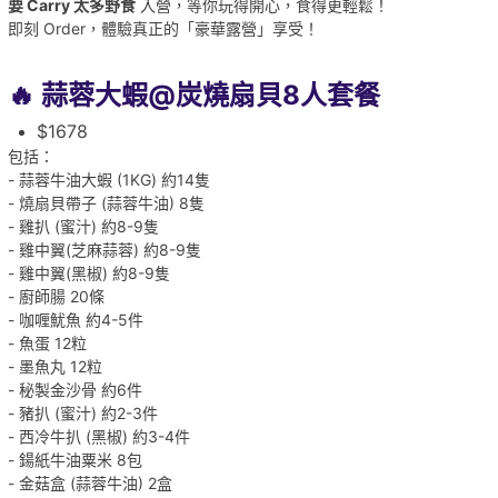
要 Carry 太多野食
入營，等你玩得開心，食得更輕鬆！
即刻 Order，體驗真正的「豪華露營」享受！
🔥 蒜蓉大蝦@炭燒扇貝8人套餐
$1678
包括：
- 蒜蓉牛油大蝦 (1KG) 約14隻
- 燒扇貝帶子 (蒜蓉牛油) 8隻
- 雞扒 (蜜汁) 約8-9隻
- 雞中翼(芝麻蒜蓉) 約8-9隻
- 雞中翼(黑椒) 約8-9隻
- 廚師腸 20條
- 咖喱魷魚 約4-5件
- 魚蛋 12粒
- 墨魚丸 12粒
- 秘製金沙骨 約6件
- 豬扒 (蜜汁) 約2-3件
- 西冷牛扒 (黑椒) 約3-4件
- 鍚紙牛油粟米 8包
- 金菇盒 (蒜蓉牛油) 2盒