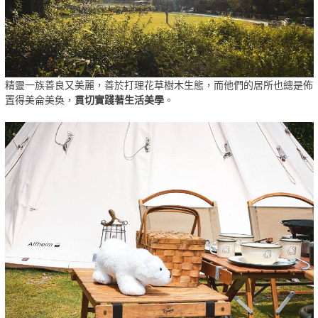
精靈一族善良又美麗，善於打理花草樹木生態，
而他們的居所也總是佈
置得美侖美奐，
貫切實踐著生活美學
。