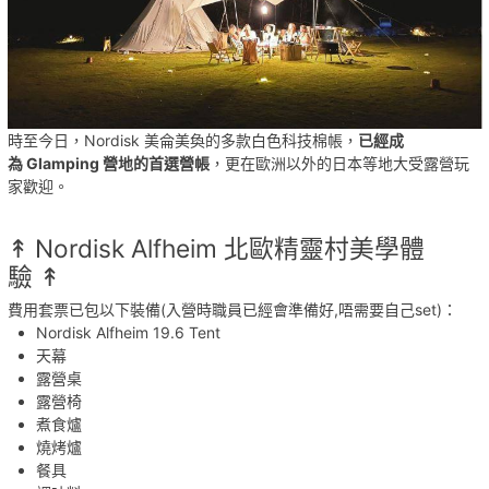
時至今日，
Nordisk
美侖美奐的多款白色科技棉帳，
已經成
為
Glamping
營地的首選營帳
，更在歐洲以外的日本等地大受露營玩
家歡迎。
↟
Nordisk Alfheim
北歐精靈村美學體
驗
↟
費用套票已包以下裝備
(入營時職員已經會準備好,唔需要自己set)
：
Nordisk Alfheim 19.6 Tent
天幕
露營桌
露營椅
煮食爐
燒烤爐
餐具