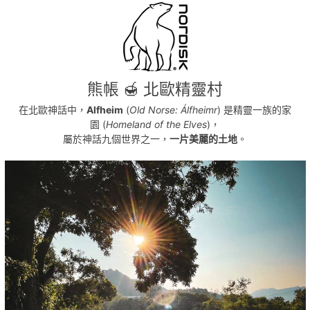
露營桌
露營椅
煮食爐
燒烤爐
餐具
調味料
熊帳
🍯
北歐精靈村
冰桶
營燈
在北歐神話中，
Alfheim
(
Old Norse: Álfheimr
)
是精靈一族的家
床褥及被鋪
園
(
Homeland of the Elves
)，
氣氛燈
屬於神話九個世界之一，
一片美麗的土地
。
移動式冷氣及電源
家用電源
桌上遊戲