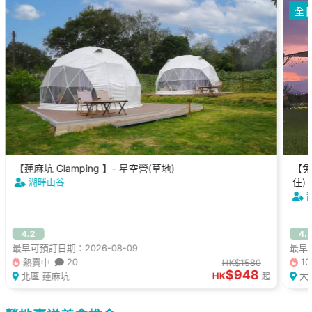
全
【蓮麻坑 Glamping 】- 星空營(草地)
【免
湖畔山谷
住)
4.2
4.
最早可預訂日期：2026-08-09
最早可
熱賣中
20
1
HK$1580
$948
北區 蓮麻坑
HK
大
起