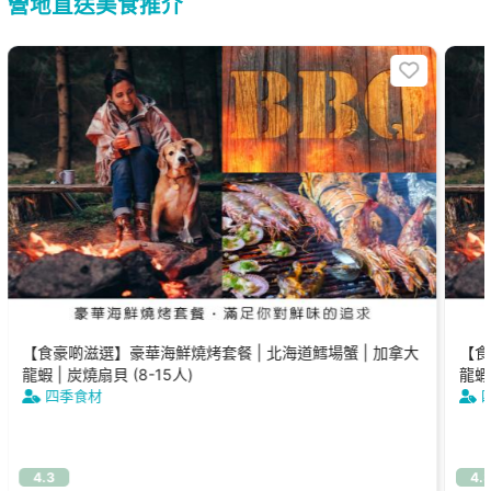
營地直送美食推介
【食豪啲滋選】豪華海鮮燒烤套餐 | 北海道鱈場蟹 | 加拿大
【食
龍蝦 | 炭燒扇貝 (8-15人)
龍蝦 
四季食材
4.3
4.