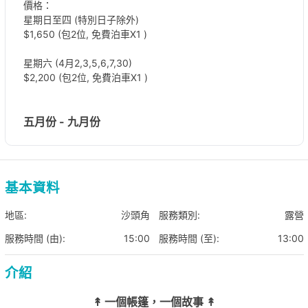
價格：
星期日至四 (特別日子除外)
$1,650 (包2位, 免費泊車X1 )
星期六 (4月2,3,5,6,7,30)
$2,200 (包2位, 免費泊車X1 )
五月份 - 九月份
價格：
$1,580 (包2位, 免費泊車X1 )
基本資料
*加人數：
$500/位
最多可加至6
人
*額外泊車
$200/
輛
地區:
沙頭角
服務類別:
露營
服務時間 (由):
15:00
服務時間 (至):
13:00
費用套票已包以下裝備
(入營時職員已經會準備好,唔需要自己
set)
：
介紹
Nordisk Utgard 13.2 Tent
天幕
↟
一個帳篷，一個故事
↟