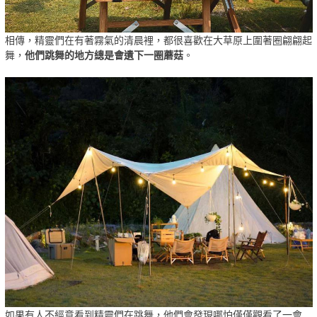
相傳，
精靈們在有著霧氣的清晨裡，都很喜歡在大草原上圍著圈翩翩起
舞，
他們跳舞的地方總是會遺下一圈蘑菇
。
如果有人不經意看到精靈們在跳舞，
他們會發現哪怕僅僅觀看了一會