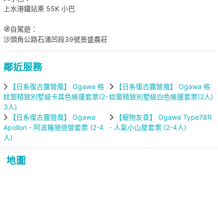
上水港鐵站乘 55K 小巴
🧭自駕遊：
沙頭角公路石涌凹段39號景盛農莊
鄰近服務
【日系復古露營風】 Ogawa 格
【日系復古露營風】 Ogawa 格
紋窗精致別墅級卡其色帳蓬套票(2-
紋窗精致別墅級白色帳蓬套票(2人)
3人)
【日系復古露營風】 Ogawa
【寵物友善】 Ogawa Type78R
Apollon - 阿波羅隧道營套票 (2-4
- 人氣小山屋套票 (2-4人)
人)
地圖