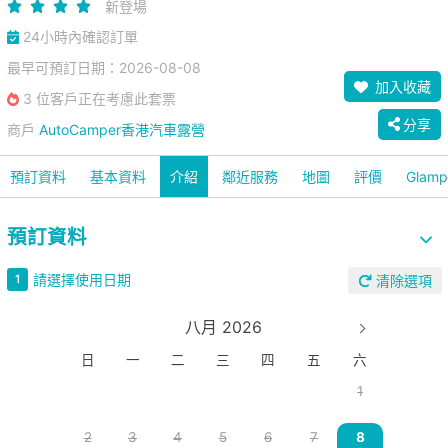
新登場
24小時內確認訂單
最早可預訂日期：2026-08-08
加入收藏
3 位客戶正在考慮此套票
分享
商戶
AutoCamper香港汽車露營
預訂資料
基本資料
介紹
鄰近服務
地圖
評價
Glam
預訂資料
請選擇使用日期
1
清除選項
八月 2026
日
一
二
三
四
五
六
1
2
3
4
5
6
7
8