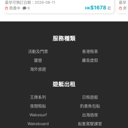
最早可預訂日期：2026-08-11
最早可
$1678
熱賣中
6
HK
熱
起
服務種類
活動及門票
香港租車
露營
離島度假
海外旅遊
遊艇出租
王牌系列
日租遊艇
夜間租船
釣墨魚包船
Wakesurf
出海過夜
Wakeboard
船隻駕駛課堂