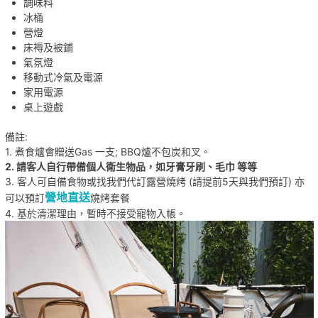
調味料
冰桶
營燈
床褥及被鋪
氣氛燈
移動式冷氣及電源
家用電源
桌上遊戲
備註:
1. 煮食爐會贈送Gas 一支; BBQ爐不包炭和叉。
2. 請客人自行帶備個人衛生物品，如牙膏牙刷、毛巾 等等
3. 客人可自備食物或找我們代訂露營燒烤
(請提前5天與我們預訂) 亦
營地直送
可以預訂
燒烤套餐
4. 基於清潔理由，暫時不接受寵物入帳。