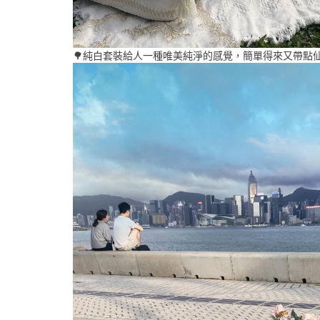
🌳純白套裝給人一種唯美純淨的感覺，簡單得來又帶點