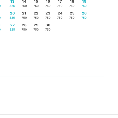
5
13
14
15
16
17
18
19
0
825
750
750
750
750
750
750
2
20
21
22
23
24
25
26
0
825
750
750
750
750
750
750
9
27
28
29
30
0
825
750
750
750