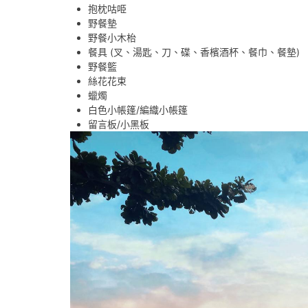
抱枕咕𠱸
野餐墊
野餐小木枱
餐具 (叉、湯匙、刀、碟、香檳酒杯、餐巾、餐墊)
野餐籃
絲花花束
蠟燭
白色小帳篷/編織小帳篷
留言板/小黑板