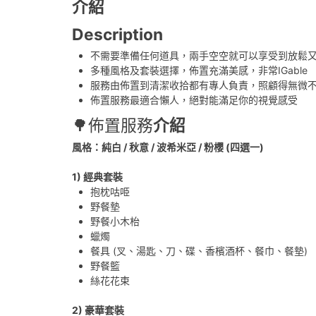
介紹
Description
不需要準備任何道具，兩手空空就可以享受到放鬆
多種風格及套裝選擇，佈置充滿美感，非常IGable
服務由佈置到清潔收拾都有專人負責，照顧得無微
佈置服務最適合懶人，絕對能滿足你的視覺感受
🌳佈置服務
介紹
風格：純白 / 秋意 / 波希米亞 / 粉櫻 (四選一)
1) 經典套裝
抱枕咕𠱸
野餐墊
野餐小木枱
蠟燭
餐具 (叉、湯匙、刀、碟、香檳酒杯、餐巾、餐墊)
野餐籃
絲花花束
2) 豪華套裝