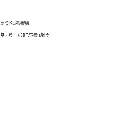
又夢幻的野餐體驗
不至，與三五知己野餐無難度