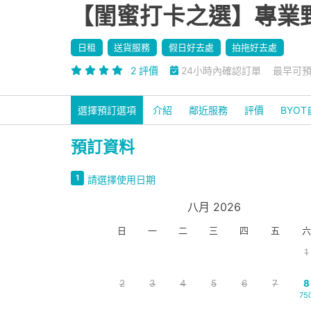
【閨蜜打卡之選】專業野
日租
送貨服務
假日好去處
拍拖好去處
2 評價
24小時內確認訂單
最早可預訂
選擇預訂選項
介紹
鄰近服務
評價
BYO
預訂資料
1
請選擇使用日期
八月 2026
日
一
二
三
四
五
六
1
2
3
4
5
6
7
8
75