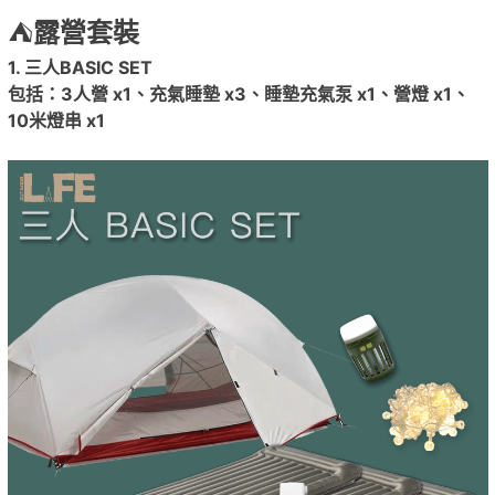
⛺
露營套裝
1. 三人BASIC SET
包括：
3
人營
x1
、充氣睡墊
x3
、睡墊充氣泵
x1
、營燈
x1
、
10
米燈串
x1