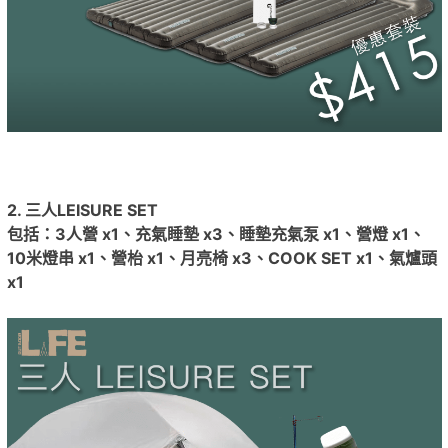
2. 三人LEISURE SET
包括：
3
人營
x1
、充氣睡墊
x3
、睡墊充氣泵
x1
、營燈
x1
、
10
米燈串
x1
、營枱
x1
、月亮椅
x3
、
COOK SET x1
、
氣
爐頭
x1