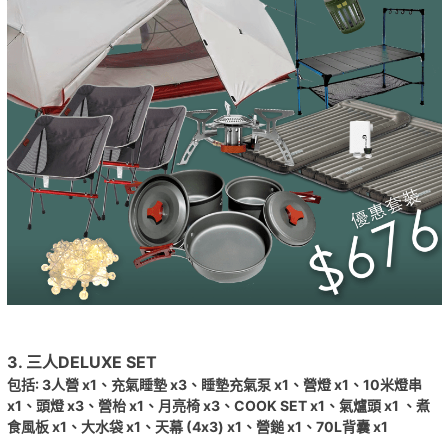
3. 三人DELUXE SET
包括
:
3
人營
x1
、充氣睡墊
x3
、睡墊充氣泵
x1
、營燈
x1
、
10
米燈串
x1
、頭燈
x3
、營枱
x1
、月亮椅
x3
、
COOK SET x1
、
氣
爐頭
x1
、煮
食風板
x1
、大水袋
x1
、
天幕 (
4x3) x1
、營鎚
x1
、
70L
背
囊
x1