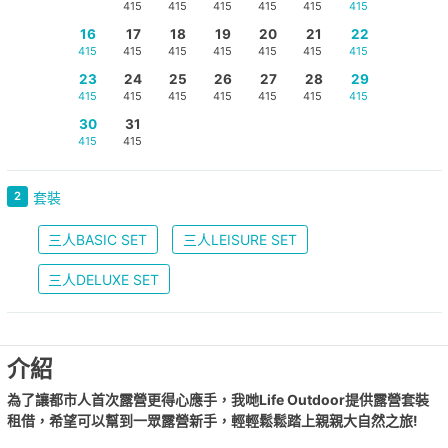
415
415
415
415
415
415
16
17
18
19
20
21
22
415
415
415
415
415
415
415
23
24
25
26
27
28
29
415
415
415
415
415
415
415
30
31
415
415
2
套裝
三人BASIC SET
三人LEISURE SET
三人DELUXE SET
介紹
為了讓都市人首次露營更得心應手，我哋
Life Outdoor
提供露營套裝
租借，希望可以幫到一眾露營新手，輕輕鬆鬆踏上親親大自然之旅
!