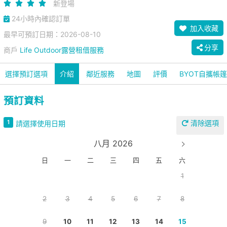
新登場
24小時內確認訂單
加入收藏
最早可預訂日期：2026-08-10
分享
商戶
Life Outdoor露營租借服務
選擇預訂選項
介紹
鄰近服務
地圖
評價
BYOT自攜帳
預訂資料
清除選項
1
請選擇使用日期
八月 2026
日
一
二
三
四
五
六
1
2
3
4
5
6
7
8
9
10
11
12
13
14
15