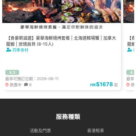
【食豪啲滋選】豪華海鮮燒烤套餐 | 北海道鱈場蟹 | 加拿大
【食
龍蝦 | 炭燒扇貝 (8-15人)
龍蝦 
四季食材
4.3
4.
最早可預訂日期：2026-08-11
最早可
$1678
熱賣中
6
HK
熱
起
服務種類
活動及門票
香港租車