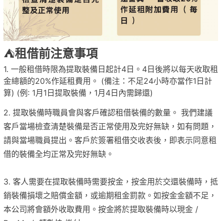
⛺
租借前注意事項
1. 一般租借時限為提取裝備日起計4日。4日後將以每天收取租
金總額的20%作延租費用。
(備注：不足24小時亦當作1日計
算) (例: 1月1日提取裝備，1月4日內需歸還)
2. 提取裝備時職員
會
與客戶確認租借裝備的數量。 我們建議
客戶當場檢查清楚裝備是否正常使用及完好無缺，如有問題，
請與當場職員提出。客戶於簽署租借交收表後，即表示同意租
借的裝備全均正常及完好無缺。
3. 客人需要在提取裝備時需要按金，
按金
用於交還裝備時，抵
銷裝備損壞之賠償金額，或逾期租金罰款。如按金金額不足，
本公司將會額外收取費用。按金將於提取裝備時以現金 /