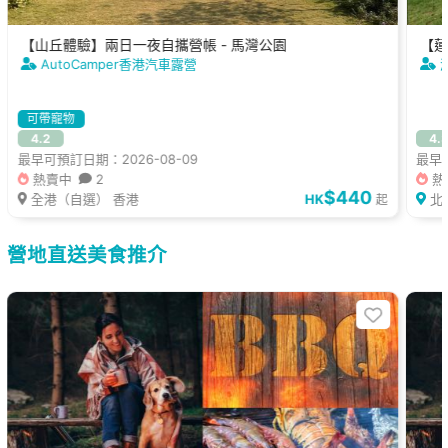
【山丘體驗】兩日一夜自攜營帳 - 馬灣公園
【蓮
AutoCamper香港汽車露營
可帶寵物
4.2
4.
最早可預訂日期：2026-08-09
最早可
熱賣中
2
熱
$440
全港（自選） 香港
HK
北
起
營地直送美食推介