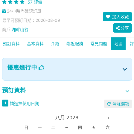
57 評價
24小時內確認訂單
加入收藏
最早可預訂日期：2026-08-09
分享
商戶
湖畔山谷
預訂資料
基本資料
介紹
鄰近服務
常見問題
地圖
評
優惠進行中
預訂資料
請選擇使用日期
1
清除選項
八月 2026
日
一
二
三
四
五
六