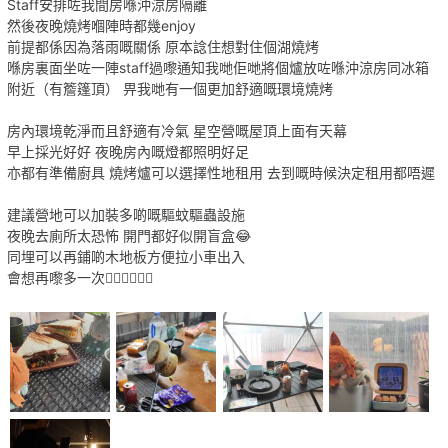
Staff安排咗我間房喺沖涼房隔離
然後夜晚燒烤嗰陣時都幾enjoy
前提都係因為落雨嘅關係 原本諗住想對住個湖燒烤
喺房裏面坐咗一陣staff過嚟通知我哋佢哋將個爐放咗喺沖涼房同冰箱
附近（有簷篷頂） 畀我哋有一個更加舒適嘅環境燒烤
房內環境乾淨而且舒適有冷氣 星空營嘅屋頂上面有天幕
早上採光好好 夜晚房內嘅燈都照明好足
亦都有準備廚具 燒烤爐可以選擇性地租用 去到嘅時候決定租用都唔遲
建議營地可以加裝多啲嘅驅蚊驅蟲設施
夜晚去廁所太恐怖 開門都好似開盲盒😂
同埋可以再鋪啲木地板方便拉小車出入
會想再嚟多一次👍🏻👍🏻👍🏻