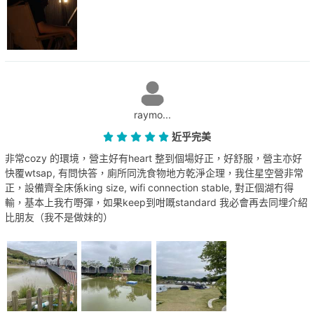
raymo...
近乎完美
非常cozy 的環境，營主好有heart 整到個場好正，好舒服，營主亦好
快覆wtsap, 有問快答，廁所同洗食物地方乾淨企理，我住星空營非常
正，設備齊全床係king size, wifi connection stable, 對正個湖冇得
輸，基本上我冇嘢彈，如果keep到咁嘅standard 我必會再去同埋介紹
比朋友（我不是做妹的）