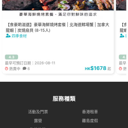
【食豪啲滋選】豪華海鮮燒烤套餐 | 北海道鱈場蟹 | 加拿大
【食
龍蝦 | 炭燒扇貝 (8-15人)
龍蝦 
四季食材
4.3
4.
最早可預訂日期：2026-08-11
最早可
$1678
熱賣中
6
HK
熱
起
服務種類
活動及門票
香港租車
露營
離島度假