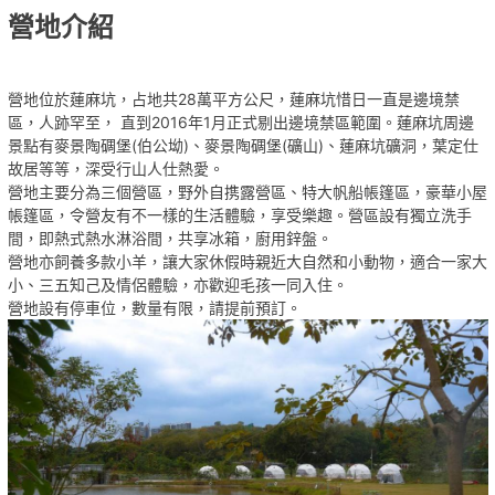
營地介紹
營地位於蓮麻坑，占地共28萬平方公尺，蓮麻坑惜日一直是邊境禁
區，人跡罕至， 直到2016年1月正式剔出邊境禁區範圍。蓮麻坑周邊
景點有麥景陶碉堡(伯公坳)、麥景陶碉堡(礦山)、蓮麻坑礦洞，葉定仕
故居等等，深受行山人仕熱愛。
營地主要分為三個營區，野外自携露營區、特大帆船帳篷區，豪華小屋
帳篷區，令營友有不一樣的生活體驗，享受樂趣。營區設有獨立洗手
間，即熱式熱水淋浴間，共享冰箱，廚用鋅盤。
營地亦飼養多款小羊，讓大家休假時親近大自然和小動物，適合一家大
小、三五知己及情侶體驗，亦歡迎毛孩一同入住。
營地設有停車位，數量有限，請提前預訂。