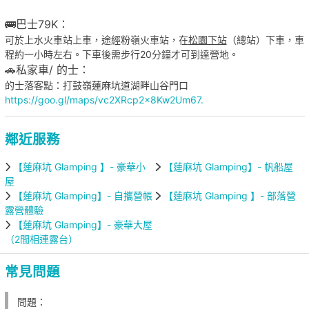
🚌巴士79K：
可於上水火車站上車，途經粉嶺火車站，在
松園下站
（總站）下車，車
程約一小時左右。下車後需步行20分鐘才可到達營地。
🚗私家車/ 的士：
的士落客點：打鼓嶺蓮麻坑道湖畔山谷門口
https://goo.gl/maps/vc2XRcp2x8Kw2Um67.
鄰近服務
【蓮麻坑 Glamping 】- 豪華小
【蓮麻坑 Glamping】- 帆船屋
屋
【蓮麻坑 Glamping】- 自攜營帳
【蓮麻坑 Glamping 】- 部落營
露營體驗
【蓮麻坑 Glamping】- 豪華大屋
（2間相連露台）
常見問題
問題：