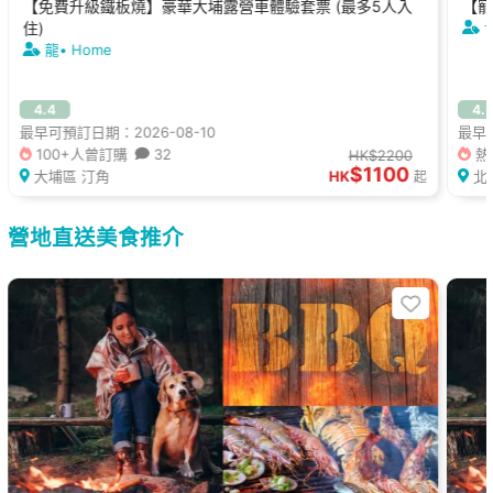
【免費升級鐵板燒】豪華大埔露營車體驗套票 (最多5人入
【寵
住)
世
龍• Home
4.4
4.
最早可預訂日期：2026-08-10
最早可
100+人曾訂購
32
熱
HK$2200
$1100
大埔區 汀角
HK
北
起
營地直送美食推介