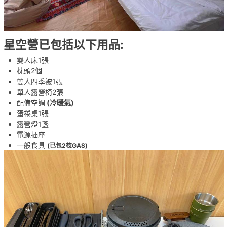
星空營已包括
以下用品:
雙人床1張
枕頭2個
雙人四季被1張
單人露營椅2張
配備空調
(冷暖氣)
蛋捲桌1張
露營燈1盞
電源插座
一般食具
(已包2枝GAS)