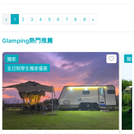
«
1
2
3
4
5
6
7
8
9
»
Glamping熱門推薦
獨家
獨
全日制學生獨家優惠