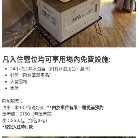
凡入住營位均可享用場內免費設施:
24小時冷熱水浴室（附有沐浴用品、風筒） ‧
鋅盤（附有清潔用品） ‧
大型雪櫃
水煲
附加服務：
泊車：$100/每晚每架
**由於車位有限，需提前預約
燒烤爐：$150 (包燒烤夾)
炭：$50/包 (每包3kg)
*登記入住時付款