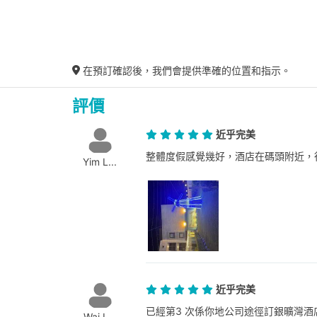
在預訂確認後，我們會提供準確的位置和指示。
評價
近乎完美
整體度假感覺幾好，酒店在碼頭附近，
Yim L...
近乎完美
已經第3 次係你地公司途徑訂銀曠灣酒
Wai L...