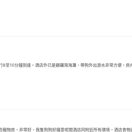
行8至10分鐘到達。酒店外已是銀礦灣海灘，帶狗外出游水非常方便，房
店寵物房，非常好，我隻狗狗好鐘意呢間酒店同附近所有環境，酒店食物還