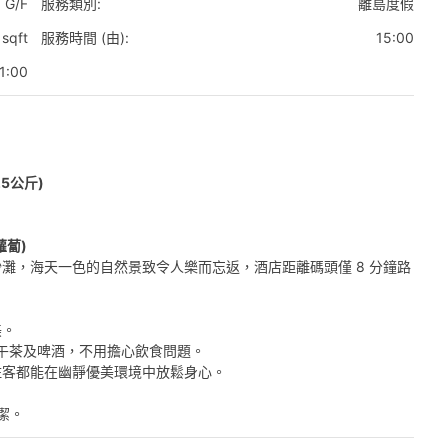
G/F
服務類別:
離島度假
sqft
服務時間 (由):
15:00
1:00
5公斤)
蘿蔔)
灘，海天一色的自然景致令人樂而忘返，酒店距離碼頭僅 8 分鐘路
美。
下午茶及啤酒，不用擔心飲食問題。
住客都能在幽靜優美環境中放鬆身心。
潔。