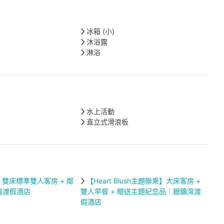
冰箱 (小)
沐浴露
淋浴
水上活動
直立式滑浪板
雙床標準雙人客房 + 鄰
【Heart Blush主題聯乘】大床客房 +
灣渡假酒店
雙人早餐 + 贈送主題紀念品｜銀鑛灣渡
假酒店