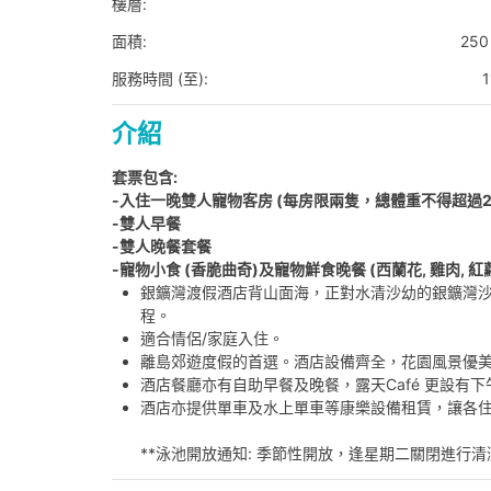
樓層:
面積:
250 
服務時間 (至):
1
介紹
套票包含:
-入住一晚雙人寵物客房 (每房限兩隻，總體重不得超過2
-雙人早餐
-雙人晚餐套餐
-寵物小食 (香脆曲奇)及寵物鮮食晚餐 (西蘭花, 雞肉, 紅
銀鑛灣渡假酒店背山面海，正對水清沙幼的銀鑛灣沙
程。
適合情侶/家庭入住。
離島郊遊度假的首選。酒店設備齊全，花園風景優
酒店餐廳亦有自助早餐及晚餐，露天Café 更設有
酒店亦提供單車及水上單車等康樂設備租賃，讓各
**泳池開放通知: 季節性開放，逢星期二關閉進行清