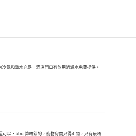
內冷氣和熱水充足，酒店門口有飲用過濾水免費提供。
可以，bbq 算唔錯的，寵物房間只得4 間，只有最唔