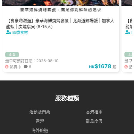
【食豪啲滋選】豪華海鮮燒烤套餐 | 北海道鱈場蟹 | 加拿大
【食
龍蝦 | 炭燒扇貝 (8-15人)
龍蝦 
四季食材
4.3
4.
最早可預訂日期：2026-08-10
最早可
$1678
熱賣中
6
HK
熱
起
服務種類
活動及門票
香港租車
露營
離島度假
海外旅遊