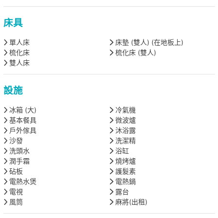
床具
單人床
床墊 (雙人) (在地板上)
梳化床
梳化床 (雙人)
雙人床
設施
冰箱 (大)
冷氣機
基本餐具
微波爐
戶外傢具
沐浴露
沙發
洗潔精
洗頭水
浴缸
潤手霜
燒烤爐
砧板
護髮素
電熱水煲
電熱鍋
電視
露台
風筒
麻將(出租)