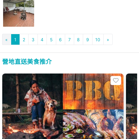
«
1
2
3
4
5
6
7
8
9
10
»
營地直送美食推介