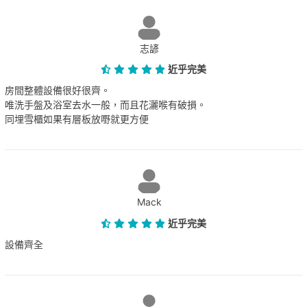
志諺
近乎完美
房間整體設備很好很齊。
唯洗手盤及浴室去水一般，而且花灑喉有破損。
同埋雪櫃如果有層板放嘢就更方便
Mack
近乎完美
設備齊全