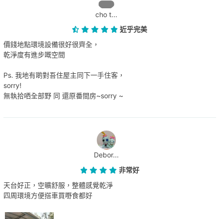
cho t...
近乎完美
價錢地點環境設備很好很齊全，
乾淨度有進步嘅空間
Ps. 我地有啲對吾住屋主同下一手住客，
sorry!
無執拾哂全部野 同 還原番間房~sorry ~
Debor...
非常好
天台好正，空曠舒服，整體感覺乾淨
四周環境方便搭車買嘢食都好