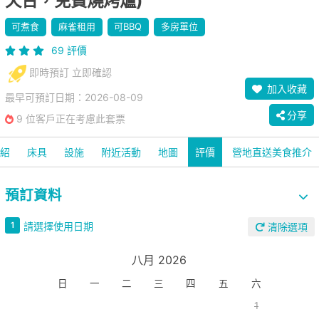
天台，免費燒烤爐)
可煮食
麻雀租用
可BBQ
多房單位
69 評價
即時預訂 立即確認
加入收藏
最早可預訂日期：2026-08-09
分享
9 位客戶正在考慮此套票
紹
床具
設施
附近活動
地圖
評價
營地直送美食推介
預訂資料
請選擇使用日期
1
清除選項
八月 2026
日
一
二
三
四
五
六
1