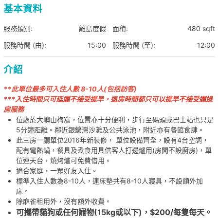
基本資料
服務類別:
離島度假
面積:
480 sqft
服務時間 (由):
15:00
服務時間 (至):
12:00
介紹
**此單位最多可入住人數 8-10人(包括訪客)
***入住時間只可延遲不接受提早，退房時間都只可以提早不接受遲退
房服務
位處於大嶼山梅窩，位置亦十分便利，步行至碼頭或巴士站也只是
5分鐘距離。鄰近銀鑛灣沙灘及公共泳池，附近亦有餐館食肆。
此三房一廳單位2016年新裝修， 單位設備齊全，設有4台空調，
配有電熱鍋，餐具及煮食用具供客人打邊爐用(房間不設廚房)，單
位連天台，燒烤爐可免費借用。
適合家庭，一眾好友入住。
標準入住人數為8-10人，連床墊共有8-10人寢具，不設額外加
床。
除麻雀租用外，沒有額外收費。
可攜帶貓狗或任何寵物(15kg或以下)，$200/每隻每天。