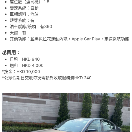
座位數（連司機）：5
變速系統：自動
車輛燃料：汽油
藍芽系統：有
泊車感應/鏡頭：有360
天窗：有
其他功能：藍黑色拉花運動內籠，Apple Car Play，定速巡航功能
💰費用
：
日租：HKD 940
週租：HKD 4,000
*按金：HKD 10,000
*公眾假期日交收每次需額外收取服務費HKD 240