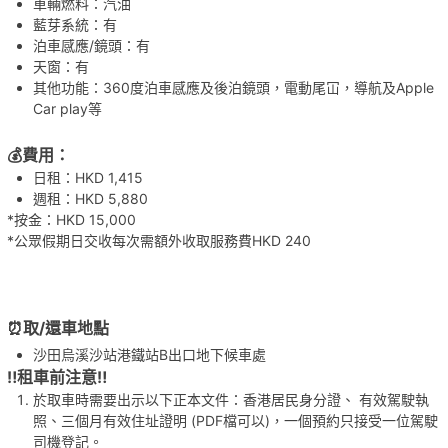
車輛燃料：汽油
藍芽系統：有
泊車感應/鏡頭：有
天窗：有
其他功能：360度泊車感應及後泊鏡頭，電動尾冚，導航及Apple
Car play等
💰費用
：
日租：HKD 1,415
週租：HKD 5,880
*按金：HKD 15,000
*公眾假期日交收每次需額外收取服務費HKD 240
⏰
取/還車地點
沙田烏溪沙站港鐵站B出口地下候車處
‼️租車前注意‼️
於取車時需要出示以下正本文件：香港居民身分證、 有效駕駛執
照、三個月有效住址證明 (PDF檔可以)，一個預約只接受一位駕駛
司機登記。