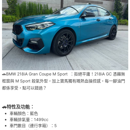
🚗BMW 218iA Gran Coupe M Sport ：拒絕平庸！218iA GC 憑藉無
框窗與 M Sport 殺氣外型，加上寶馬獨有嘅熱血操控感，每一腳油門
都係享受，點可以錯過？
🚗特性及功能：
車輛顏色：藍色
車輛排氣量：1499cc
車門數目（連行李箱）：5