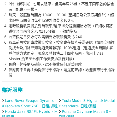
P牌（新手牌）也可以租車，但需年滿25歲。不過不同車款的按金
有可能會不一樣。
每天一般服務時間為 10:00 - 20:00 (星期日及公眾假期例外)，超
出服務時間交收每小時額外收費＄100元
逾時服務收費將於到時取車/還車15分鐘後開始收取（詳細收費將
遵從合同內容＄75/每15分鐘），敬請準時
公眾假期日交收每次需額外收取服務費 ＄240
取車前需按照車款繳交按金，按金會在檢查妥當確認（如果交通違
例按金及扣除已知隧道費等雜項）100%退還（退還按金時間由客
戶付款方式而定，現金及轉數快二十四小時內，信用卡Visa
Master 約五至七個工作天安排銀行到帳）
預約一經接納及確認，恕不接受任何形式退款
供應商不會再主動提供行車攝錄，請提前查詢，歡迎攜帶行車攝錄
儀
鄰近服務
Land Rover Evoque Dynamic
Tesla Model 3 Highland/ Model
/Discovery Sport 7SE - 日租/週租
Y Standard- 日租/週租
Honda Jazz RS/ Fit Hybrid - 日
Porsche Cayman/ Macan S -
租/週租
日租/週租