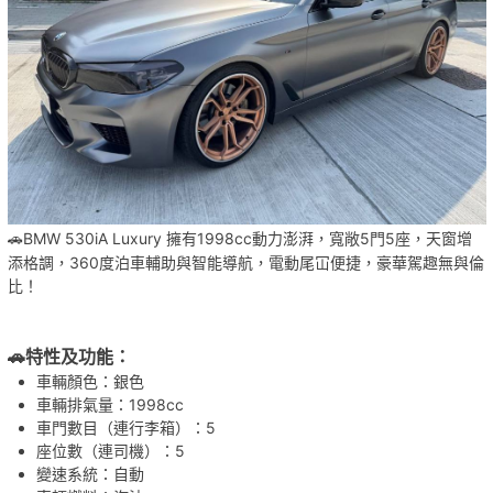
🚗BMW 530iA Luxury 擁有
1998cc動力澎湃，寬敞5門5座，天窗增
添格調，360度泊車輔助與智能導航，電動尾冚便捷，豪華駕趣無與倫
比！
🚗特性及功能：
車輛顏色：銀色
車輛排氣量：1998cc
車門數目（連行李箱）：5
座位數（連司機）：5
變速系統：自動