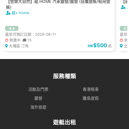
【悠樂大自然】龍.HOME 汽車露營/露營 (自攜營帳/租用營
【蓮
帳)
龍• Home
4.4
4.
最早可預訂日期：2026-08-11
最早可
熱賣中
15
熱
$500
大埔區 汀角
HK
北
起
服務種類
活動及門票
香港租車
露營
離島度假
海外旅遊
遊艇出租