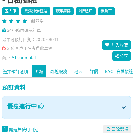
- 日租/週租
五人車
烏溪沙港鐵站
藍芽連接
P牌租車
轎跑車
新登場
24小時內確認訂單
最早可預訂日期：2026-08-11
加入收藏
3 位客戶正在考慮此套票
分享
商戶
All car rental
選擇預訂選項
介紹
鄰近服務
地圖
評價
BYOT自攜帳
預訂資料
優惠進行中
清除選項
1
請選擇使用日期