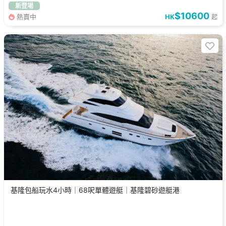
新登場
$10600
熱賣中
HK
起
基隆包船玩水4小時｜68呎單體遊艇｜基隆碧砂遊艇港