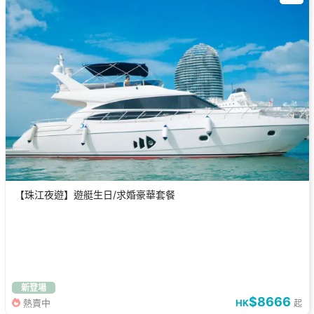
【珠江夜遊】遊艇生日/求婚豪華套餐
新登場
$8666
熱賣中
HK
起