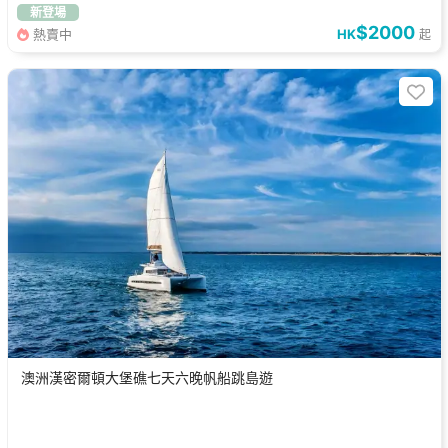
新登場
$2000
熱賣中
HK
起
澳洲漢密爾頓大堡礁七天六晚帆船跳島遊