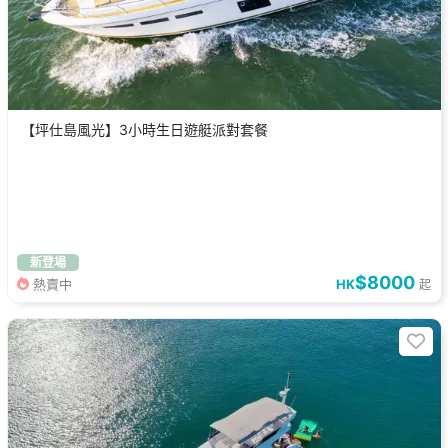
【坪仕島風光】3小時生日遊艇派對套餐
新登場
$8000
熱賣中
HK
起