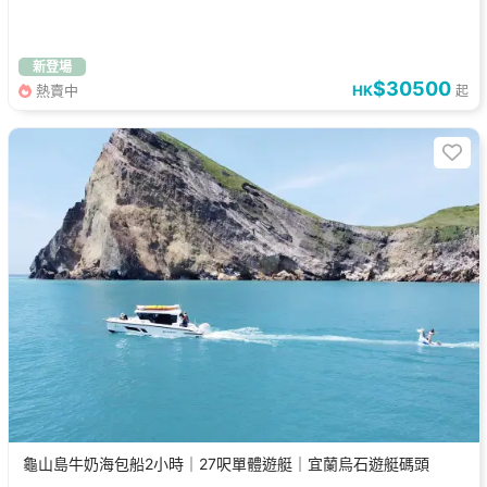
新登場
$30500
熱賣中
HK
起
龜山島牛奶海包船2小時｜27呎單體遊艇｜宜蘭烏石遊艇碼頭