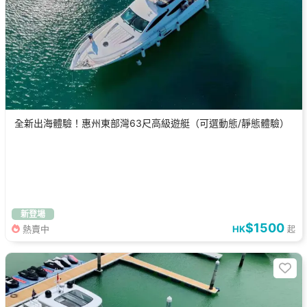
全新出海體驗！惠州東部灣63尺高級遊艇（可選動態/靜態體驗）
新登場
$1500
熱賣中
HK
起