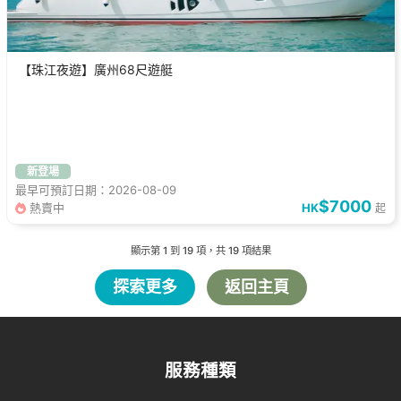
【珠江夜遊】廣州68尺遊艇
新登場
最早可預訂日期：2026-08-09
$7000
熱賣中
HK
起
顯示第
1
到
19
項，共
19
項結果
探索更多
返回主頁
服務種類