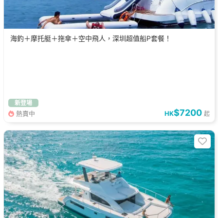
海釣＋摩托艇＋拖傘＋空中飛人，深圳超值船P套餐！
新登場
$7200
熱賣中
HK
起