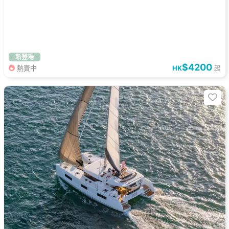
新登場
$4200
熱賣中
HK
起