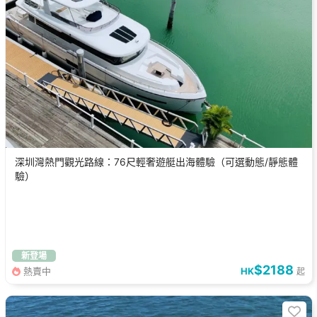
深圳灣熱門觀光路線：76尺輕奢遊艇出海體驗（可選動態/靜態體
驗）
新登場
$2188
熱賣中
HK
起