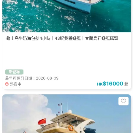
龜山島牛奶海包船4小時｜43呎雙體遊艇｜宜蘭烏石遊艇碼頭
新登場
最早可預訂日期：2026-08-09
$16000
熱賣中
HK
起