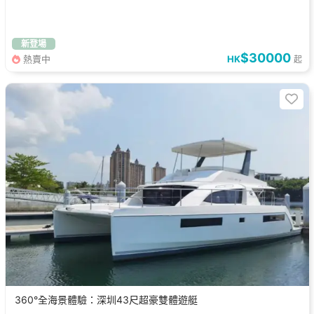
新登場
$30000
熱賣中
HK
起
360°全海景體驗：深圳43尺超豪雙體遊艇