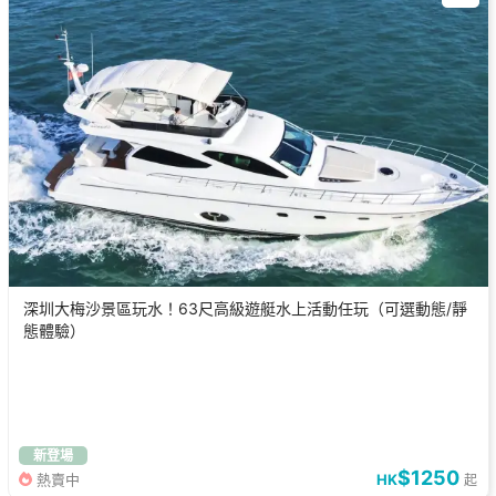
深圳大梅沙景區玩水！63尺高級遊艇水上活動任玩（可選動態/靜
態體驗）
新登場
$1250
熱賣中
HK
起