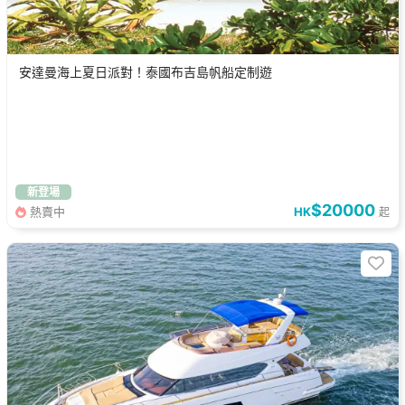
安達曼海上夏日派對！泰國布吉島帆船定制遊
新登場
$20000
熱賣中
HK
起