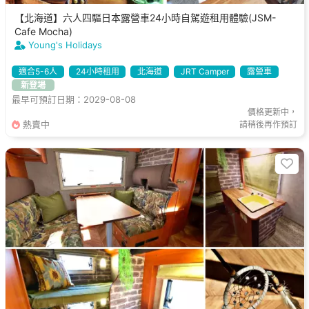
【北海道】六人四驅日本露營車24小時自駕遊租用體驗(JSM-
Cafe Mocha)
Young's Holidays
適合5-6人
24小時租用
北海道
JRT Camper
露營車
新登場
最早可預訂日期：2029-08-08
價格更新中，
熱賣中
請稍後再作預訂