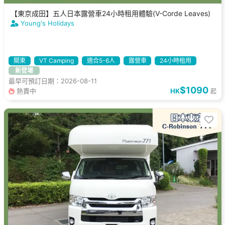
【東京成田】五人日本露營車24小時租用體驗(V-Corde Leaves)
Young's Holidays
關東
VT Camping
適合5-6人
露營車
24小時租用
新登場
最早可預訂日期：2026-08-11
$1090
熱賣中
HK
起