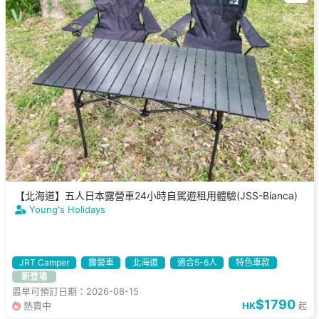
【北海道】五人日本露營車24小時自駕遊租用體驗(JSS-Bianca)
Young's Holidays
JRT Camper
露營車
北海道
適合5-6人
特色車款
新登場
最早可預訂日期：2026-08-15
$1790
熱賣中
HK
起