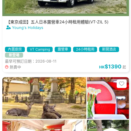
【東京成田】五人日本露營車24小時租用體驗(VT-ZIL 5)
Young's Holidays
內置廚房
VT Camping
露營車
24小時租用
新開酒店
新登場
最早可預訂日期：2026-08-11
$1390
熱賣中
HK
起