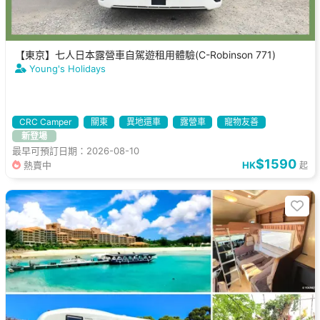
【東京】七人日本露營車自駕遊租用體驗(C-Robinson 771)
Young's Holidays
CRC Camper
關東
異地還車
露營車
寵物友善
新登場
最早可預訂日期：2026-08-10
$1590
熱賣中
HK
起