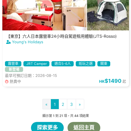
【東京】六人日本露營車24小時自駕遊租用體驗(JTS-Rosso)
Young's Holidays
露營車
JRT Camper
適合5-6人
抵玩之選
關東
新登場
最早可預訂日期：2026-08-15
$1490
熱賣中
HK
起
«
1
2
3
»
顯示第
1
到
21
項，共
44
項結果
探索更多
返回主頁