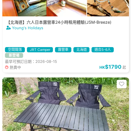
【北海道】六人日本露營車24小時租用體驗(JSM-Breeze)
Young's Holidays
空間闊落
JRT Camper
露營車
北海道
適合5-6人
新登場
最早可預訂日期：2026-08-15
$1790
熱賣中
HK
起