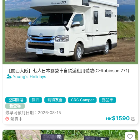
【關西大阪】七人日本露營車自駕遊租用體驗(C-Robinson 771)
Young's Holidays
空間闊落
關西
寵物友善
CRC Camper
露營車
新登場
最早可預訂日期：2026-08-15
$1590
熱賣中
HK
起