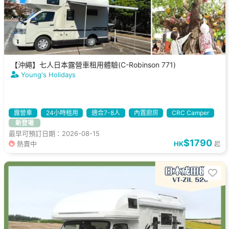
【沖繩】七人日本露營車租用體驗(C-Robinson 771)
Young's Holidays
露營車
24小時租用
適合7-8人
內置廚房
CRC Camper
新登場
最早可預訂日期：2026-08-15
$1790
熱賣中
HK
起