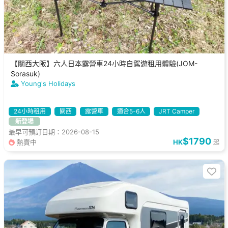
【關西大阪】六人日本露營車24小時自駕遊租用體驗(JOM-
Sorasuk)
Young's Holidays
24小時租用
關西
露營車
適合5-6人
JRT Camper
新登場
最早可預訂日期：2026-08-15
$1790
熱賣中
HK
起