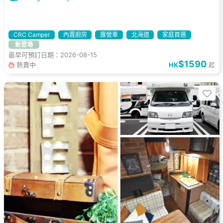
CRC Camper
內置廚房
露營車
北海道
家庭首選
新登場
最早可預訂日期：2026-08-15
$1590
熱賣中
HK
起