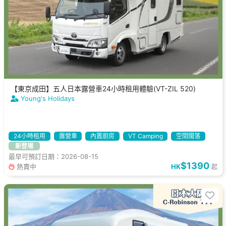
【東京成田】五人日本露營車24小時租用體驗(VT-ZIL 520)
Young's Holidays
24小時租用
露營車
內置廚房
VT Camping
空間闊落
新登場
最早可預訂日期：2026-08-15
$1390
熱賣中
HK
起