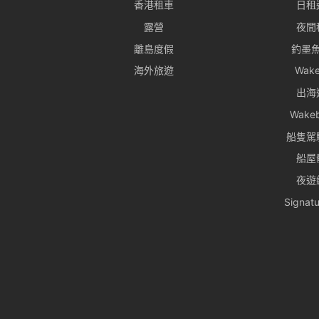
香港租車
日租
露營
夜間
離島度假
釣墨
海外旅遊
Wake
出海
Wake
船隻駕
船屋
夜遊
Signa