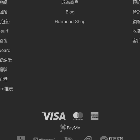
遊艇
成為商戶
預
租船
Blog
營
魚包船
Holimood Shop
顧
surf
收
過夜
客
board
駛課堂
體驗
維港
ture推薦