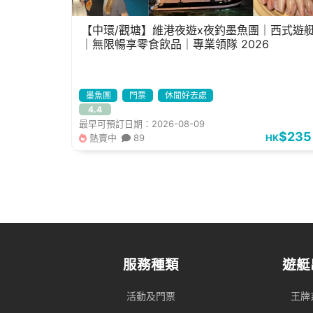
【中環/觀塘】維港夜遊x夜釣墨魚團｜西式遊
｜無限暢享零食飲品｜專業領隊 2026
墨魚團
門票
休閒好去處
4.4
最早可預訂日期：2026-08-09
$235
熱賣中
89
HK
服務種類
遊艇
活動及門票
王牌