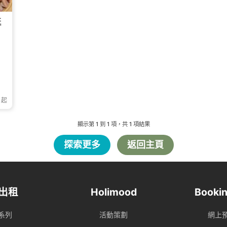
艇
起
顯示第
1
到
1
項，共
1
項結果
探索更多
返回主頁
出租
Holimood
Bookin
系列
活動策劃
網上