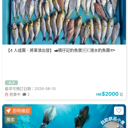
【4 人成團．將軍澳出發】🛥️積仔記釣魚樂🇭🇰港水釣魚團🐟
4.3
最早可預訂日期：2026-08-10
$2000
熱賣中
2
HK
起
即時確認
獨家