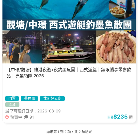
【中環/觀塘】維港夜遊x夜釣墨魚團｜西式遊艇｜無限暢享零食飲
品｜專業領隊 2026
門票
墨魚團
休閒好去處
4.4
最早可預訂日期：2026-08-09
$235
熱賣中
91
HK
起
顯示第
1
到
2
項，共
2
項結果