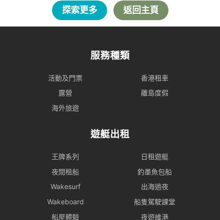
探索更多
返回主頁
服務種類
活動及門票
香港租車
露營
離島度假
海外旅遊
遊艇出租
王牌系列
日租遊艇
夜間租船
釣墨魚包船
Wakesurf
出海過夜
Wakeboard
船隻駕駛課堂
船屋體驗
夜遊維港