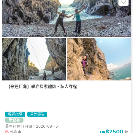
【歌連臣角】攀岩探索體驗 - 私人課程
導師指導
戶外攀岩
新登場
最早可預訂日期：2026-08-15
$2500
熱賣中
HK
起