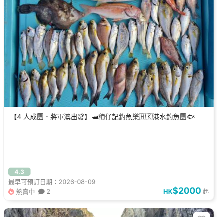
【4 人成團．將軍澳出發】🛥️積仔記釣魚樂🇭🇰港水釣魚團🐟
4.3
最早可預訂日期：2026-08-09
$2000
熱賣中
2
HK
起