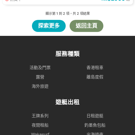
顯示第
1
到
2
項，共
2
項結果
探索更多
返回主頁
服務種類
活動及門票
香港租車
露營
離島度假
海外旅遊
遊艇出租
王牌系列
日租遊艇
夜間租船
釣墨魚包船
Wakesurf
出海過夜