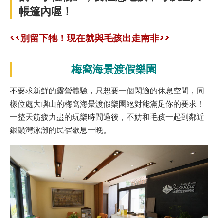
帳篷內喔！
<<別留下牠！現在就與毛孩出走南非>>
梅窩海景渡假樂園
不要求新鮮的露營體驗，只想要一個閑適的休息空間，同
樣位處大嶼山的梅窩海景渡假樂園絕對能滿足你的要求！
一整天筋疲力盡的玩樂時間過後，不妨和毛孩一起到鄰近
銀鑛灣泳灘的民宿歇息一晚。