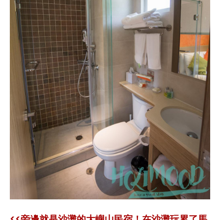
<<旁邊就是沙灘的大嶼山民宿！在沙灘玩累了馬