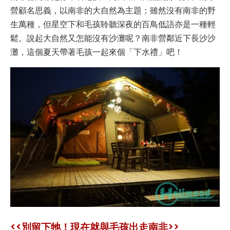
營顧名思義，以南非的大自然為主題；雖然沒有南非的野
生萬種，但星空下和毛孩聆聽深夜的百鳥低語亦是一種輕
鬆。說起大自然又怎能沒有沙灘呢？南非營鄰近下長沙沙
灘，這個夏天帶著毛孩一起來個「下水禮」吧！
<<別留下牠！現在就與毛孩出走南非>>