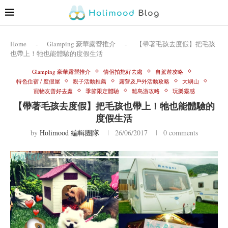
Home
-
Glamping 豪華露營推介
-
【帶著毛孩去度假】把毛孩
也帶上！牠也能體驗的度假生活
Glamping 豪華露營推介
情侶拍拖好去處
自駕遊攻略
特色住宿 / 度假屋
親子活動推薦
露營及戶外活動攻略
大嶼山
寵物友善好去處
季節限定體驗
離島游攻略
玩樂靈感
【帶著毛孩去度假】把毛孩也帶上！牠也能體驗的
度假生活
by
Holimood 編輯團隊
26/06/2017
0 comments