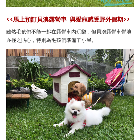
<<馬上預訂貝澳露營車 與愛寵感受野外假期>>
雖然毛孩們不能一起在露營車內玩樂，但貝澳露營車營地
亦極之貼心，特別為毛孩們準備了小屋。