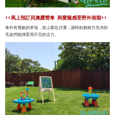
<<馬上預訂貝澳露營車 與愛寵感受野外假期>>
車外有寬敞的草地，加上鄰近沙灘，讓時刻都精力充沛的
毛孩們能揮霍用不完的活力。