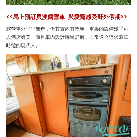
<<馬上預訂貝澳露營車 與愛寵感受野外假期>>
露營車外平平無奇，但其實內有乾坤，車裏的設備幾乎可
與酒店媲美；而且車內設計時尚舒適，非常適合追求豪華
時髦的現代人。