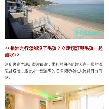
<<長洲之行怎能沒了毛孩？立即預訂與毛孩一起
嬉水>>
這所民宿內設計裝潢簡潔，柔和的用色給旅人家一樣的溫
暖舒適感，露台外一望無際的汪洋視野給旅人飽覽日出日
落。