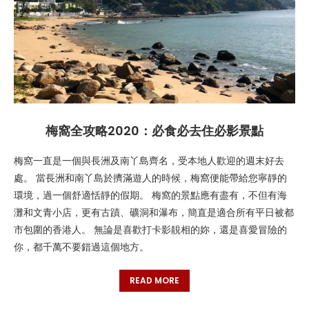
梅窩全攻略2020：必食必去住必影景點
梅窩一直是一個與長洲及南丫島齊名，受本地人歡迎的週末好去
處。 當長洲和南丫島於擠滿遊人的時候，梅窩便能帶給您寧靜的
環境，過一個舒適恬靜的假期。 梅窩的景點應有盡有，不但有海
灘和文青小店，更有古蹟、礦洞和瀑布，簡直是適合所有平日被都
市包圍的香港人。 無論是喜歡打卡影靚相的妳，還是喜愛冒險的
你，都千萬不要錯過這個地方。
READ MORE