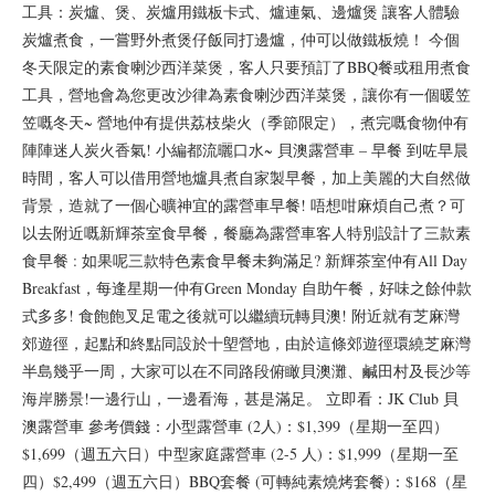
工具：炭爐、煲、炭爐用鐵板卡式、爐連氣、邊爐煲 讓客人體驗
炭爐煮食，一嘗野外煮煲仔飯同打邊爐，仲可以做鐵板燒！ 今個
冬天限定的素食喇沙西洋菜煲，客人只要預訂了BBQ餐或租用煮食
工具，營地會為您更改沙律為素食喇沙西洋菜煲，讓你有一個暖笠
笠嘅冬天~ 營地仲有提供荔枝柴火（季節限定），煮完嘅食物仲有
陣陣迷人炭火香氣! 小編都流曬口水~ 貝澳露營車 – 早餐 到咗早晨
時間，客人可以借用營地爐具煮自家製早餐，加上美麗的大自然做
背景，造就了一個心曠神宜的露營車早餐! 唔想咁麻煩自己煮？可
以去附近嘅新輝茶室食早餐，餐廳為露營車客人特別設計了三款素
食早餐 : 如果呢三款特色素食早餐未夠滿足? 新輝茶室仲有All Day
Breakfast，每逢星期一仲有Green Monday 自助午餐，好味之餘仲款
式多多! 食飽飽叉足電之後就可以繼續玩轉貝澳! 附近就有芝麻灣
郊遊徑，起點和終點同設於十塱營地，由於這條郊遊徑環繞芝麻灣
半島幾乎一周，大家可以在不同路段俯瞰貝澳灘、鹹田村及長沙等
海岸勝景!一邊行山，一邊看海，甚是滿足。 立即看：JK Club 貝
澳露營車 參考價錢：小型露營車 (2人)：$1,399（星期一至四）
$1,699（週五六日）中型家庭露營車 (2-5 人)：$1,999（星期一至
四）$2,499（週五六日）BBQ套餐 (可轉純素燒烤套餐)：$168（星