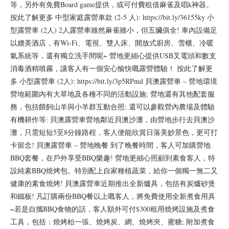
等，另外有免費Board game提供，或可付費租借麻雀及唱k神器。
按此了解更多 中型家庭露營車款 (2-5 人): https://bit.ly/36155ky 小
型露營車 (2人) 2人露營車雖然麻雀雖小，但五臟俱全! 車內設備足
以媲美酒店，有Wi-Fi、電視、雙人床、開放式廚房、雪櫃、冷暖
氣系統等，還有獨立洗手間呢~ 營地更細心提供USB叉電頭和數支
消毒酒精噴霧，讓客人有一個安心愉快嘅露營體驗！ 按此了解更
多 小型露營車 (2人): https://bit.ly/3p5RPmd 貝澳露營車 – 營地環境
營地範圍內有大草地及各種不同的活動設施: 營地還有其他配套服
務，包括餵飼山羊與小羊群互動合照: 還可以參觀營內農場及體驗
有機耕作等: 貝澳露營車營地鄰近貝澳沙灘，由營地步行去貝澳沙
灘，只需短短5至8分鐘路程，客人便能欣賞日落美妙景色，更可打
卡留念! 貝澳露營車 – 營地晚餐 到了晚餐時間，客人可加購營地
BBQ套餐，在戶外享受BBQ樂趣! 營地更細心照顧到素食客人，特
設純素BBQ燒烤包。特別配上自家種植蔬菜，給你一個獨一無二又
健康的素食燒烤! 貝澳露營車近期推出全新爐具，包括有炭爐砂煲
和鐵板! 凡訂購兩份BBQ餐以上嘅客人，將免費使用全新煮食用具
~若是自攜BBQ食物的話，客人額外可付$300租用燒烤設施及煮食
工具，包括：燒烤枱一張、燒烤炭、網、燒烤夾、蜜糖; 附加煮食