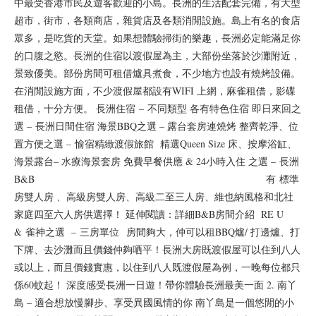
中最受香港市民及遊客歡迎的小島。長洲的生活配套完備，有大型
超市，街市，各類商店，雜貨店及各類消閒設施。島上有名的食店
眾多，是吃貨的天堂。如果想體驗掃街的樂趣，長洲必定能滿足你
的口腹之慾。長洲的住宿以渡假屋為主，大部份坐落於沙灘附近，
景致優美。部份房間可租借爐具煮食，不少地方也設有燒烤設備。
在消閒設施方面，不少渡假屋都設有WIFI 上網，麻雀租借，影碟
租借，十分方便。 長洲住宿 – 不同類型 各有特色住宿 即日來回之
選 – 長洲日間住宿 海景BBQ之選 – 露台套房連燒烤 整齊乾淨、位
置方便之選 – 愉宿精緻渡假旅館 精選Queen Size 床、按摩浴缸、
海景露台– 水療海景套房 免費早餐供應 & 24小時入住 之選 – 長洲
B&B 有 標準
房雙人房 、高級房雙人房、高級二至三人房、維也納風格和北社
家庭四至六人房供選擇！ 延伸閱讀：詳細B&B房間介紹 RE U
& 雀神之選 – 三房單位 房間夠大，仲可以租BBQ爐/ 打邊爐、打
下牌、去沙灘而且價錢仲夠哂平！長洲大房既渡假屋可以住到八人
或以上，而且價錢實惠，以住到八人既渡假屋為例，一晚每位都只
係60蚊起！ 深度感受長洲一日遊！帶你體驗長洲最美一面 2. 南丫
島 – 適合想放慢腳步、享受異國風情的你 南丫島是一個悠閒的小