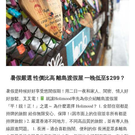
暑假嚴選 性價比高 離島渡假屋 一晚低至$299？
暑假是時候好好享受悠閒假期！用二日一夜和家人、閨密、情人好
好放鬆、叉叉電！
就讓Holimood率先為你介紹離島渡假屋
『平！靚！正！』之選～ 為什麼選擇 Holimood？ 1. 全部住宿都是
持牌的旅館 給你無限安心、保障！(因市面上的住宿並非所有都是
持牌旅館 ) 2. 嚴選香港不同地方、不同高品質的旅館，並有專人熱
線跟進問題。 1. 長洲 – 適合喜歡熱鬧、便利的你 長洲是眾多離島