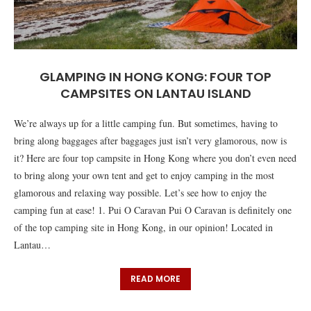
GLAMPING IN HONG KONG: FOUR TOP
CAMPSITES ON LANTAU ISLAND
We’re always up for a little camping fun. But sometimes, having to
bring along baggages after baggages just isn’t very glamorous, now is
it? Here are four top campsite in Hong Kong where you don’t even need
to bring along your own tent and get to enjoy camping in the most
glamorous and relaxing way possible. Let’s see how to enjoy the
camping fun at ease! 1. Pui O Caravan Pui O Caravan is definitely one
of the top camping site in Hong Kong, in our opinion! Located in
Lantau…
READ MORE