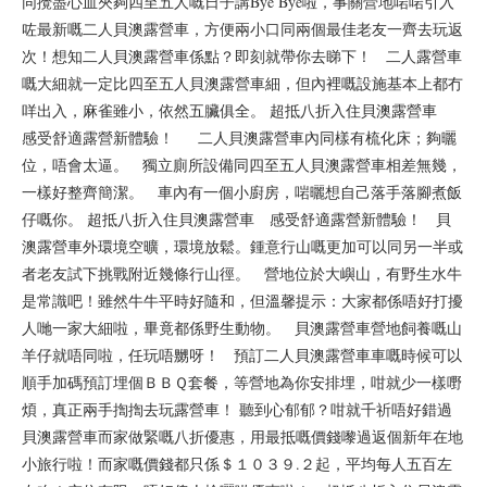
同攪盡心血夾夠四至五人嘅日子講Bye Bye啦，事關營地啱啱引入
咗最新嘅二人貝澳露營車，方便兩小口同兩個最佳老友一齊去玩返
次！想知二人貝澳露營車係點？即刻就帶你去睇下！ 二人露營車
嘅大細就一定比四至五人貝澳露營車細，但內裡嘅設施基本上都冇
咩出入，麻雀雖小，依然五臟俱全。 超抵八折入住貝澳露營車
感受舒適露營新體驗！ 二人貝澳露營車內同樣有梳化床；夠曬
位，唔會太逼。 獨立廁所設備同四至五人貝澳露營車相差無幾，
一樣好整齊簡潔。 車內有一個小廚房，啱曬想自己落手落腳煮飯
仔嘅你。 超抵八折入住貝澳露營車 感受舒適露營新體驗！ 貝
澳露營車外環境空曠，環境放鬆。鍾意行山嘅更加可以同另一半或
者老友試下挑戰附近幾條行山徑。 營地位於大嶼山，有野生水牛
是常識吧！雖然牛牛平時好隨和，但溫馨提示：大家都係唔好打擾
人哋一家大細啦，畢竟都係野生動物。 貝澳露營車營地飼養嘅山
羊仔就唔同啦，任玩唔嬲呀！ 預訂二人貝澳露營車車嘅時候可以
順手加碼預訂埋個ＢＢＱ套餐，等營地為你安排埋，咁就少一樣嘢
煩，真正兩手揈揈去玩露營車！ 聽到心郁郁？咁就千祈唔好錯過
貝澳露營車而家做緊嘅八折優惠，用最抵嘅價錢嚟過返個新年在地
小旅行啦！而家嘅價錢都只係＄１０３９.２起，平均每人五百左