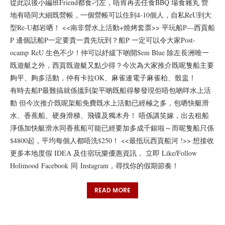
從此以後小編班Friend都食刁左，唔肯再去任食BBQ 場食雜丸 營
地有唔同大細既營帳，一個營帳可以住到4-10個人，自私ReU到大
型Re-U都岩哂！ <<南非營水上活動+燒烤套票>> 平玩船P—西貢船
P 邊個話船P一定要貴一貴先玩到？船P 一定可以令大家Post-
ocamp ReU 生色不少！仲可以紓緩下啲開Sem Blue 除左長洲唯一
既遊艇之外，西貢既遊艇又點少得？今次為大家推介既呢隻船主要
夠平、夠多活動，仲有卡拉OK、麻雀連電子麻雀枱、骰盅！
有時去船P最難搞就係搵到架平啲既船得黎發現佢唔包啲咩水上活
動 但今次推介既呢架船免費既水上活動已經極之多，包哂快艇滑
水、香蕉船、硬身滑梯、飛碟及獨木舟！ 唔係講笑嫁，出去租船
淨係加快艇滑水同香蕉船可能已經要加多成千銀啦～而呢隻船只係
$4800起，平均每個人都唔洗$250！ <<最抵玩西貢船河 !>> 想接收
更多本地度假 IDEA 及住宿玩樂優惠資訊， 立即 Like/Follow
Holimood Facebook 同 Instagram，尋找你的假期節奏！
READ MORE