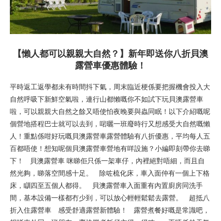
【懶人都可以親親大自然？】新年即送你八折貝澳
露營車優惠體驗！
平時返工返學都未有時間抖下氣，周末臨近梗係要把握機會投入大
自然呼吸下新鮮空氣啦，連行山都懶嘅你不如試下玩貝澳露營車
啦，可以親親大自然之餘又唔使怕夜晚要與蟲同眠！以下介紹嘅呢
個營地搭程巴士就可以去到，啱曬一班廢時行又想感受大自然嘅懶
人！重點係咁好玩嘅貝澳露營車露營體驗有八折優惠，平均每人五
百都唔使！想知呢個貝澳露營車營地有咩設施？小編即刻帶你去睇
下！ 貝澳露營車 咪睇佢只係一架車仔，內裡絕對唔細，而且自
然光夠，睇落空間感十足。 除咗梳化床，車入面仲有一個上下格
床，瞓四至五個人都得。 貝澳露營車入面重有內置廚房同洗手
間，基本設備一樣都冇少到，可以放心輕輕鬆鬆去露營。 超抵八
折入住露營車 感受舒適露營新體驗！ 露營煮餐好嘅是常識吧，