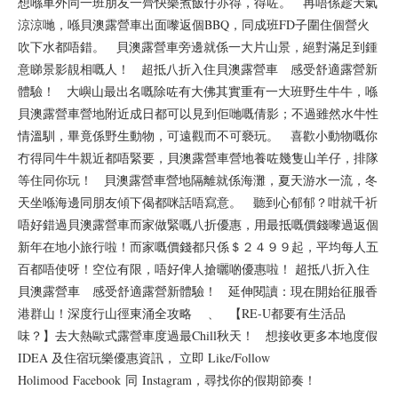
想喺車外同一班朋友一齊快樂煮飯仔亦得，得咗。 再唔係趁天氣
涼涼哋，喺貝澳露營車出面嚟返個BBQ，同成班FD子圍住個營火
吹下水都唔錯。 貝澳露營車旁邊就係一大片山景，絕對滿足到鍾
意睇景影靚相嘅人！ 超抵八折入住貝澳露營車 感受舒適露營新
體驗！ 大嶼山最出名嘅除咗有大佛其實重有一大班野生牛牛，喺
貝澳露營車營地附近成日都可以見到佢哋嘅倩影；不過雖然水牛性
情溫馴，畢竟係野生動物，可遠觀而不可褻玩。 喜歡小動物嘅你
冇得同牛牛親近都唔緊要，貝澳露營車營地養咗幾隻山羊仔，排隊
等住同你玩！ 貝澳露營車營地隔離就係海灘，夏天游水一流，冬
天坐喺海邊同朋友傾下偈都咪話唔寫意。 聽到心郁郁？咁就千祈
唔好錯過貝澳露營車而家做緊嘅八折優惠，用最抵嘅價錢嚟過返個
新年在地小旅行啦！而家嘅價錢都只係＄２４９９起，平均每人五
百都唔使呀！空位有限，唔好俾人搶曬啲優惠啦！ 超抵八折入住
貝澳露營車 感受舒適露營新體驗！ 延伸閱讀：現在開始征服香
港群山！深度行山徑東涌全攻略 ﹑ 【RE-U都要有生活品
味？】去大熱歐式露營車度過最Chill秋天！ 想接收更多本地度假
IDEA 及住宿玩樂優惠資訊， 立即 Like/Follow
Holimood Facebook 同 Instagram，尋找你的假期節奏！