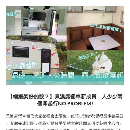
【細細架好的骰？】貝澳露營車新成員 人少少兩
個即起行NO PROBLEM!
貝澳露營車相信大家都唔會太陌生，但唔少讀者都覺得最少都要四
﹑五個先成到團，作為活動搞手要就大家時間真係要花唔少心血。