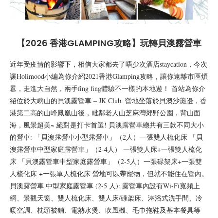
【2026 香港GLAMPING攻略】玩轉貝澳露營車
近年受疫情的影響下，相信大家都去了唔少次酒店staycation，今次
讓Holimood小編為你介紹2021香港Glamping攻略，讓你遠離市區煩
囂，走進大自然，兩手fing fing體驗不一樣的本地遊！ 首站為你介
紹位於大嶼山的貝澳露營車 – JK Club. 營地坐落於貝澳沙灘邊，香
港第二高的山峰鳳凰山後，毗鄰老人山芝麻灣郊野公園，背山面
海，風景超美~ 絕對是打卡首選! 貝澳露營車總共有三款不同大小
的營車: 「貝澳露營車小型露營車」（2人）一張雙人梳化床 「貝
澳露營車中型家庭露營車」（2-4人） 一張雙人床+一張雙人梳化
床 「貝澳露營車中型家庭露營車」（2-5人）一張碌架床+一張雙
人梳化床 +一張單人梳化床 營地可以帶寵物，但就不能住在營內。
貝澳露營車 中型家庭露營車 (2-5 人): 露營車內設有Wi-Fi寬頻上
網、景觀天窗、雙人梳化床、雙人床/碌架床、淋浴式洗手間、冷
暖空調、枕頭被鋪、電熱水煲、吹風機、毛巾拖鞋及基本餐具等