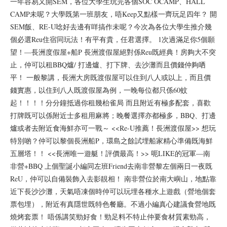
一年容易又開SEM，各位大學生玩完各個SOC OCAMP、HALL
CAMP未呢？大學既第一班朋友，唔Keep又點樣一齊玩足四年？ 開
SEM飯、RE-U唸好去邊有咩搞作未呢？今次為各位大學生推介幾
個必選Reu住宿同玩法！有平有貴，任君選擇。 1次過滿足你5個願
望！—長洲度假屋+船P 長洲渡假屋絕對係Reu既經典！房夠大不突
止，仲可以租BBQ爐/ 打邊爐、打下牌、去沙灘而且價錢仲夠哂
平！ 一般黎講，長洲大房既渡假屋可以住到八人或以上，而且價
錢實惠，以住到八人既渡假屋為例，一晚每位都只係60蚊
起！！！！分分鐘抵過你租幾枱雀局 而且附近有極多配套，喜歡
打牌既可以係附近士多租用麻將；晚餐選擇亦都極多，BBQ、打邊
爐或者去附近食海鮮亦可一戰～ <<Re-U推薦！長洲渡假屋>> 想玩
特別啲？仲可以黎個長洲船P，環島之餘試埋船家精心準備既海鮮
五層塔！！ <<長洲唯一遊艇！評價最高！>> 呃LIKE的冠軍—南
非營+BBQ 上個聖誕小編同左班Friend去南非營黎左個兩日一夜既
ReU，仲可以自備裝飾入去影靚相！ 南非營位於南大嶼山，地點靠
近下長沙沙灘，天氣唔凍個時仲可以玩埋各種水上遊戲（營地個套
票包埋），附近有真隱世既特色餐廳。不過小編真心建議食營地既
燒烤套票！ 唔係講笑勁好食！勁足料不特止仲要食材質素勁高，