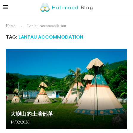
Home
-
Lantau Accommodation
TAG:
LANTAU ACCOMMODATION
大嶼山的土著部落
14/02/2026