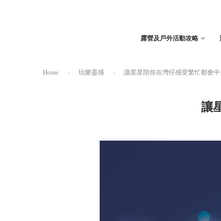
露營及戶外活動攻略
Home
-
玩樂靈感
-
讓星星陪你在灣仔感受繁忙都會中
讓