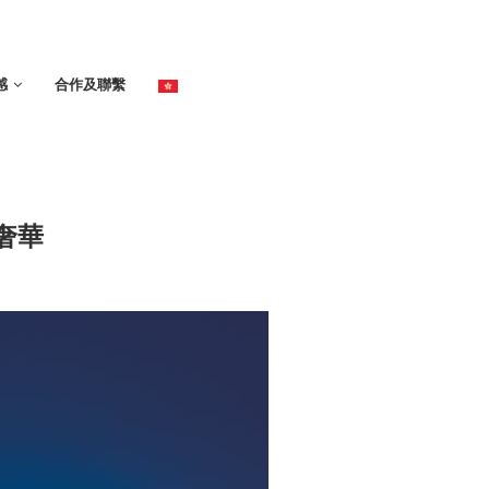
感
合作及聯繫
奢華