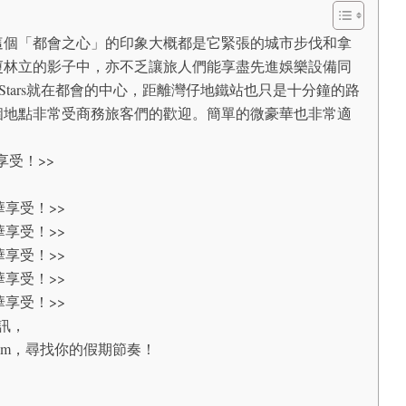
這個「都會之心」的印象大概都是它緊張的城市步伐和拿
廈林立的影子中，亦不乏讓旅人們能享盡先進娛樂設備同
e Stars就在都會的中心，距離灣仔地鐵站也只是十分鐘的路
個地點非常受商務旅客們的歡迎。簡單的微豪華也非常適
享受！>>
享受！>>
享受！>>
享受！>>
享受！>>
享受！>>
資訊，
Instagram，尋找你的假期節奏！