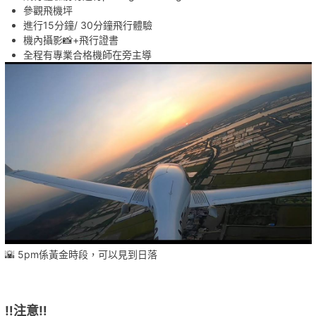
參觀飛機坪
進行15分鐘/ 30分鐘飛行體驗
機內攝影📸+飛行證書
全程有專業合格機師在旁主導
🌇 5pm係黃金時段，可以見到日落
‼️注意‼️