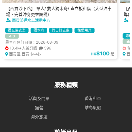
【西貢沙下路】 單人/ 雙人獨木舟/ 直立板租借（大型泊車
【西
場，完善沖身更衣設備）
導)
西貢鴻運水上活動中心
獨立更衣室
獨木舟
假日好去處
租借用具
導
4.3
新
最早可預訂日期：2026-08-09
13.4k+人曾訂購
596
熱
$100
西貢區 西貢市中心
HK
西
起
服務種類
活動及門票
香港租車
露營
離島度假
海外旅遊