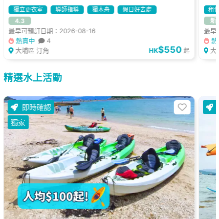
獨立更衣室
導師指導
獨木舟
假日好去處
租
4.3
新
最早可預訂日期：2026-08-16
最早可
熱賣中
4
熱
$550
大埔區 汀角
HK
大
起
精選水上活動
即時確認
獨家