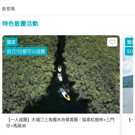
新登場
特色散團活動
獨家
獨
自己1位都可以成團
SU
【一人成團】大埔汀三角獨木舟導賞團｜探索紅樹林+三門
【一
仔+馬屎洲