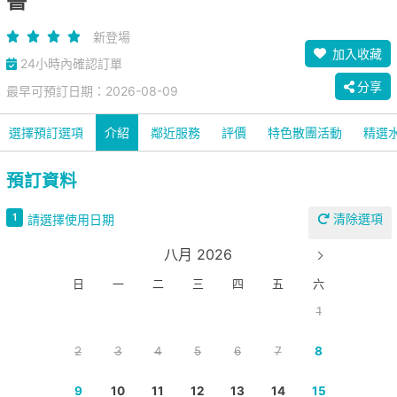
書
新登場
加入收藏
24小時內確認訂單
分享
最早可預訂日期：2026-08-09
選擇預訂選項
介紹
鄰近服務
評價
特色散團活動
精選
預訂資料
清除選項
1
請選擇使用日期
八月 2026
日
一
二
三
四
五
六
1
2
3
4
5
6
7
8
9
10
11
12
13
14
15