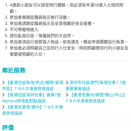
4歲起小朋友可以接受飛行體驗，但必須有年滿18歲人士陪同照
顧。
參加者需跟從職員指示進行活動。
參加者請跟從職員指示及妥善偑戴好安全裝備。
不可帶寵物進入
請勿亂拋垃圾，保護我們的大自然。
參加者須自行保管個人物品，如有遺失，概由申請團體自行負責。
參加者必須照顧自己及同行人仕安全，時刻照顧樂同行的小朋友及
需要被照顧的人仕。
鄰近服務
【香港往返珠海/拱北/橫琴/金灣
深圳市往返澳門/珠海包車 | 7座
市區】7-8人中港車跨境接送
豪華專車接送
【香港往返深圳包車】豪華7座
【香港至廣州/順德/佛山/中山】
Alphard跨境點對點接送
7-8人中港車跨境接送
【香港至東莞/惠州】7-8人中港
車跨境接送
評價