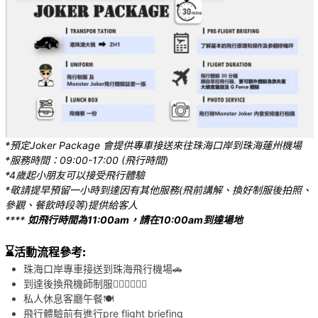
*預定Joker Package 會提供專車接送來往珠海口岸到珠海蓮州機場
*服務時間：09:00-17:00 (飛行時間)
*4歲起小朋友可以接受飛行體驗
*
敬請提早預留一小時到達因有其他服務(飛前講解、換好制服後拍照、
參觀、餐飲時段等)提供給客人
****
如飛行時間為11:00am，請在10:00am到達場地
⌛️
活動流程參考
:
珠海口岸專車接送到珠海飛行機場🚗
到達後換飛機師制服👩🏻‍✈️🧑🏻‍✈️
私人休息客廳午餐🍽️
飛行體驗前有進行pre flight briefing