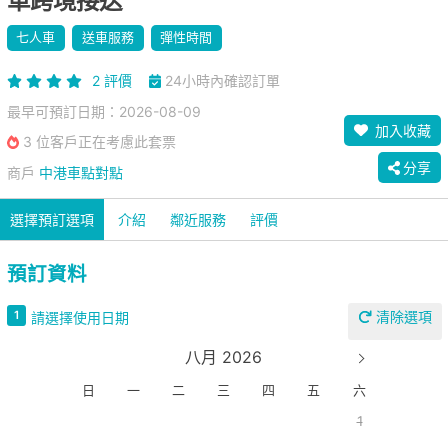
車跨境接送
七人車
送車服務
彈性時間
2 評價
24小時內確認訂單
最早可預訂日期：2026-08-09
加入收藏
3 位客戶正在考慮此套票
分享
商戶
中港車點對點
選擇預訂選項
介紹
鄰近服務
評價
預訂資料
清除選項
1
請選擇使用日期
八月 2026
日
一
二
三
四
五
六
1