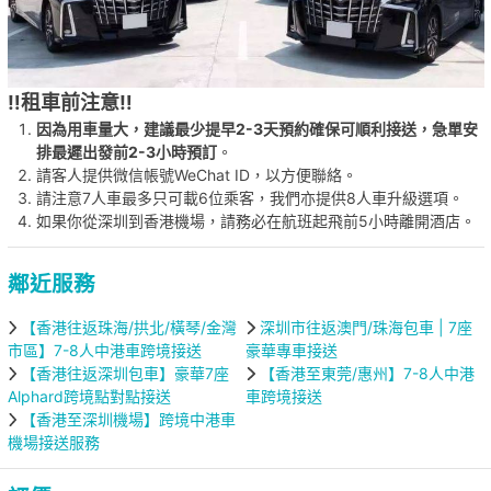
‼️租車前注意‼️
因為用車量大，建議最少提早2-3天預約確保可順利接送，急單安
排最遲出發前2-3小時預訂
。
請客人提供微信帳號WeChat ID，以方便聯絡。
請注意7人車最多只可載6位乘客，我們亦提供8人車升級選項。
如果你從深圳到香港機場，請務必在航班起飛前5小時離開酒店。
鄰近服務
【香港往返珠海/拱北/橫琴/金灣
深圳市往返澳門/珠海包車 | 7座
市區】7-8人中港車跨境接送
豪華專車接送
【香港往返深圳包車】豪華7座
【香港至東莞/惠州】7-8人中港
Alphard跨境點對點接送
車跨境接送
【香港至深圳機場】跨境中港車
機場接送服務