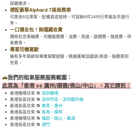
探親需求。
標配豪華Alphard 7座商務車
可乘坐6位乘客、配備真皮座椅、可容納6件24吋行李箱及手提行
李。
一口價全包！無隱藏收費
價格包含車輛費、司機服務費、油費、高速、路橋費、隧道費、停
車費等。
專業司機駕駛
擁有多年駕齡和專業駕駛經驗，精通廣東話國語/英語，服務周到
完善。
🚗
我們的租車服務服務範圍：
此頁為「香港 ↔ 廣州/順德/佛山/中山」，其它請到：
香港機場往來 🔁
深圳機場
香港各區往來 🔁
深圳市區、深圳關外線
香港各區往來 🔁
東莞、惠州
香港各區往來 🔁
珠海、橫琴
香港機場往來 🔁
福田、南山、羅湖
香港各區往來 🔁
澳門