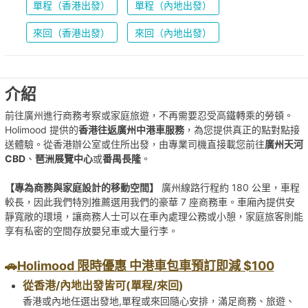
單程（香港出發）
單程（內地出發）
來回（香港出發）
來回（內地出發）
介紹
前往廣州進行商務考察或家庭旅遊，不再需要忍受高鐵轉乘的勞頓。
Holimood 提供的
香港往返廣州中港車服務
，為您提供真正的點對點接
送體驗。從香港辦公室或住所出發，由專業司機直接載您前往
廣州天河
CBD
、
琶洲展覽中心
或
番禺長隆
。
【專為商務與家庭設計的移動空間】
廣州線路行程約 180 公里，車程
較長，因此我們特別推薦選用我們的豪華 7 座商務車。車廂內提供安
靜寬敞的環境，讓商務人士可以在車內處理公務或小憩，家庭旅客則能
享有私密的空間存放嬰兒車或大量行李。
🚗
Holimood 限時優惠 中港車包車預訂即減 $100
從香港/內地出發皆可(單程/來回)
香港或內地任選出發地,單程或來回隨心安排，滿足商務、旅遊、