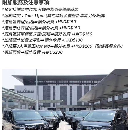
附加服務及注意事項:
*預定接送時間起20分鐘內為免費等候時間
*服務時間：7am-11pm (其他時段及農曆新年需另外報價)
*港島區去程/回程➡️額外收費 +HKD$150
*港島赤柱去程/回程➡️額外收費 +HKD$150
*西貢區將軍澳區去程/回程➡️額外收費 +HKD$150
*加插額外出發上車點➡️額外收費 +HKD$180
*升級至8人車豐田Alphard➡️額外收費 +HKD$200（聯絡客服查詢）
*英語司機➡️額外收費 +HKD$200