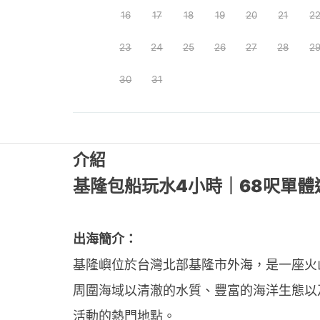
16
17
18
19
20
21
2
23
24
25
26
27
28
2
30
31
介紹
基隆包船玩水4小時｜68呎單
出海簡介：
基隆嶼位於台灣北部基隆市外海，是一座火
周圍海域以清澈的水質、豐富的海洋生態以
活動的熱門地點。