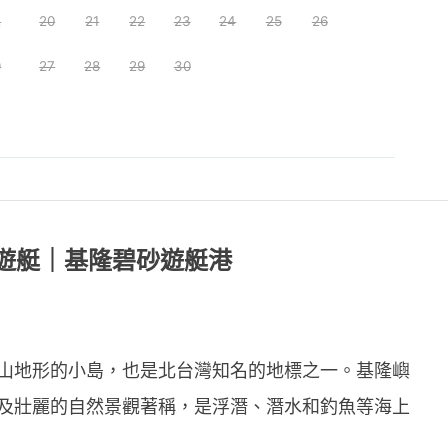
2
20
21
22
23
24
25
26
9
27
28
29
30
體遊艇｜基隆碧砂遊艇港
山地形的小島，也是北台灣知名的地標之一。基隆嶼
及壯麗的自然景觀著稱，是浮潛、潛水和釣魚等海上