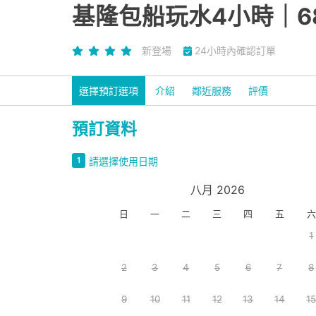
基隆包船玩水4小時｜
新登場
24小時內確認訂單
選擇預訂選項
介紹
鄰近服務
評價
預訂資料
1
請選擇使用日期
八月 2026
日
一
二
三
四
五
六
1
2
3
4
5
6
7
8
9
10
11
12
13
14
1