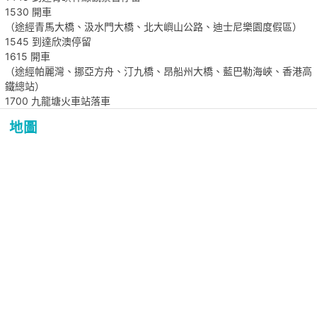
1530 開車
（途經青馬大橋、汲水門大橋、北大嶼山公路、迪士尼樂園度假區）
1545 到達欣澳停留
1615 開車
（途經帕麗灣、挪亞方舟、汀九橋、昂船州大橋、藍巴勒海峽、香港高
鐵總站）
1700 九龍塘火車站落車
地圖