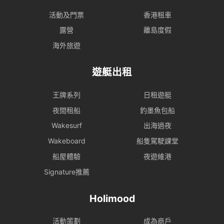
活動及門票
香港租車
露營
離島度假
海外旅遊
遊艇出租
王牌系列
日租遊艇
夜間租船
釣墨魚包船
Wakesurf
出海過夜
Wakeboard
船隻駕駛課堂
船屋體驗
夜遊維港
Signature推薦
Holimood
活動策劃
成為商戶