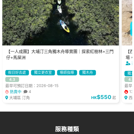
【一人成團】大埔汀三角獨木舟導賞團｜探索紅樹林+三門
【西
仔+馬屎洲
場，
假日好去處
獨立更衣室
導師指導
獨木舟
獨
4.3
4.
最早可預訂日期：2026-08-15
最早可
熱賣中
4
13
$550
大埔區 汀角
HK
西
起
服務種類