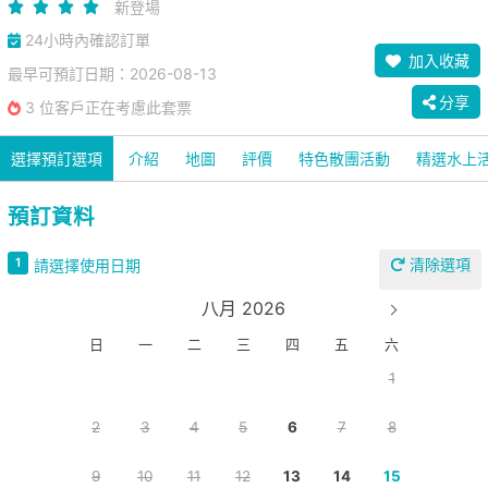
新登場
24小時內確認訂單
加入收藏
最早可預訂日期：2026-08-13
分享
3 位客戶正在考慮此套票
選擇預訂選項
介紹
地圖
評價
特色散團活動
精選水上
預訂資料
清除選項
1
請選擇使用日期
八月 2026
日
一
二
三
四
五
六
1
2
3
4
5
6
7
8
9
10
11
12
13
14
15