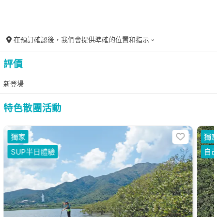
在預訂確認後，我們會提供準確的位置和指示。
評價
新登場
特色散團活動
獨家
獨
SUP半日體驗
自