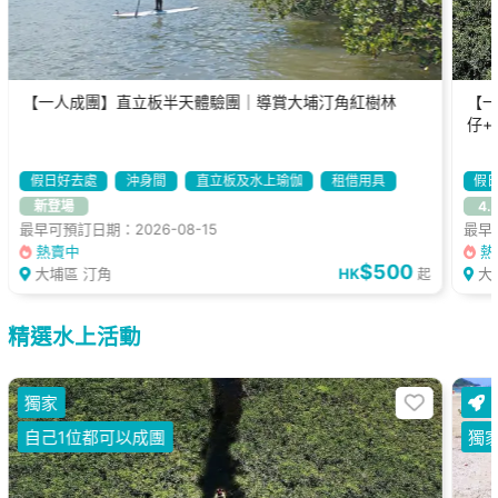
【一人成團】直立板半天體驗團｜導賞大埔汀角紅樹林
【一
仔+
假日好去處
沖身間
直立板及水上瑜伽
租借用具
假
新登場
4.
最早可預訂日期：2026-08-15
最早可
熱賣中
熱
$500
大埔區 汀角
HK
大
起
精選水上活動
獨家
自己1位都可以成團
獨