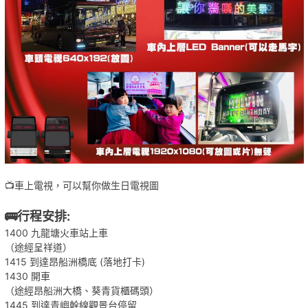
📺車上電視，可以幫你做生日電視圖
🚌行程安排:
1400 九龍塘火車站上車
（途經呈祥道）
1415 到達昂船洲橋底 (落地打卡)
1430 開車
（途經昂船洲大橋、葵青貨櫃碼頭）
1445 到達青嶼幹線觀景台停留