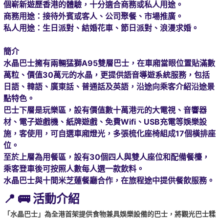
個嶄新遊歷香港的體驗，十分適合商務或私人用途。
商務用途：接待外賓或客人、公司聚餐、市場推廣。
私人用途：生日派對、結婚花車、節日派對、浪漫求婚。
簡介
水晶巴士擁有兩輛猛獅A95雙層巴士，在車廂當眼位置貼滿數
萬粒、價值30萬元的水晶，更提供語音導遊系統服務，包括
日語、韓語、廣東話、普通話及英語，沿途向乘客介紹沿途景
點特色。
巴士下層是玩樂區，設有價值數十萬港元的大電視、音響器
材、電子遊戲機、紙牌遊戲、免費Wifi、USB充電等娛樂設
施，客使用，可自選車廂燈光，多張梳化座椅組成17個橫排座
位。
至於上層為用餐區，設有30個四人與雙人座位和配備餐檯，
乘客登車後可按照人數每人選一款飲料。
水晶巴士與十間米芝蓮餐廳合作，在旅程途中提供餐飲服務。
📍 🚌 活動介紹
「水晶巴士」為全港首架提供食物兼具娛樂設備的巴士，將觀光巴士糅