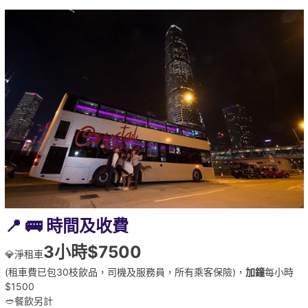
📍 🚌
時間及收費
3小時$7500
💎淨租車
(租車費已包30枝飲品，司機及服務員，所有乘客保險)，
加鐘
每小時
$1500
🥙餐飲另計