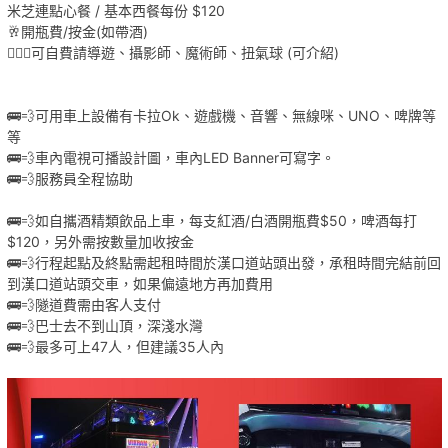
米芝連點心餐 / 基本西餐每份 $120
🥂開瓶費/按金(如帶酒)
🤹🏻‍♂️可自費請導遊、攝影師、魔術師、扭氣球 (可介紹)
🚌💨可用車上設備有卡拉Ok、遊戲機、音響、無線咪、UNO、啤牌等
等
🚌💨車內電視可播設計圖，車內LED Banner可寫字。
🚌💨服務員全程協助
🚌💨如自攜酒精類飲品上車，每支紅酒/白酒開瓶費$50，啤酒每打
$120，另外需按數量加收按金
🚌💨行程起點及終點需起租時間於漢口道站頭出發，承租時間完結前回
到漢口道站頭交車，如果偏遠地方再加費用
🚌💨隧道費需由客人支付
🚌💨巴士去不到山頂，深淺水灣
🚌💨最多可上47人，但建議35人內