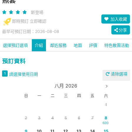
照套
新登場
加入收藏
即時預訂 立即確認
分享
最早可預訂日期：2026-08-08
選擇預訂選項
介紹
鄰近服務
地圖
評價
特色散團活動
預訂資料
清除選項
1
請選擇使用日期
八月 2026
日
一
二
三
四
五
六
1
2
3
4
5
6
7
8
600
9
10
11
12
13
14
15