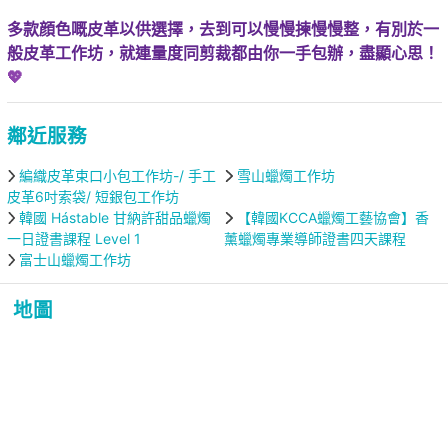
多款顔色嘅皮革以供選擇，去到可以慢慢揀慢慢整，有別於一
般皮革工作坊，就連量度同剪裁都由你一手包辦，盡顯心思！
💖
鄰近服務
編織皮革束口小包工作坊-/ 手工
雪山蠟燭工作坊
皮革6吋索袋/ 短銀包工作坊
韓國 Hástable 甘納許甜品蠟燭
【韓國KCCA蠟燭工藝協會】香
一日證書課程 Level 1
薰蠟燭專業導師證書四天課程
富士山蠟燭工作坊
地圖