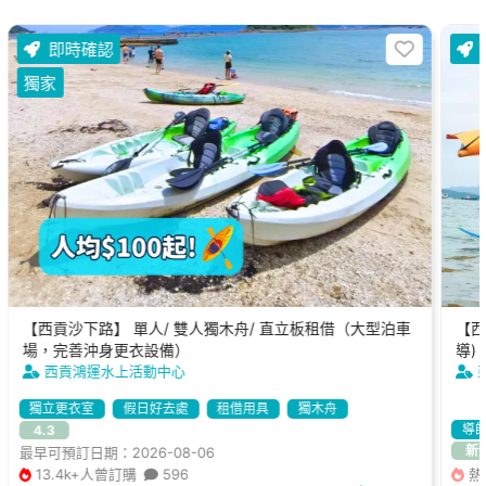
即時確認
獨家
【西貢沙下路】 單人/ 雙人獨木舟/ 直立板租借（大型泊車
【西
場，完善沖身更衣設備）
導)
西貢鴻運水上活動中心
獨立更衣室
假日好去處
租借用具
獨木舟
導
4.3
新
最早可預訂日期：2026-08-06
13.4k+人曾訂購
596
熱