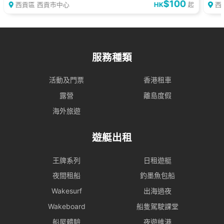
$100
西貢區 西貢市中心
HK
西
起
服務種類
活動及門票
香港租車
露營
離島度假
海外旅遊
遊艇出租
王牌系列
日租遊艇
夜間租船
釣墨魚包船
Wakesurf
出海過夜
Wakeboard
船隻駕駛課堂
船屋體驗
夜遊維港