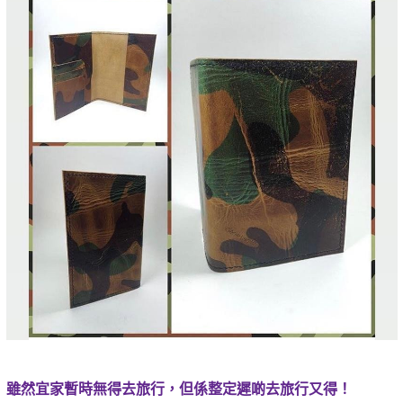
雖然宜家暫時無得去旅行，但係整定遲啲去旅行又得！