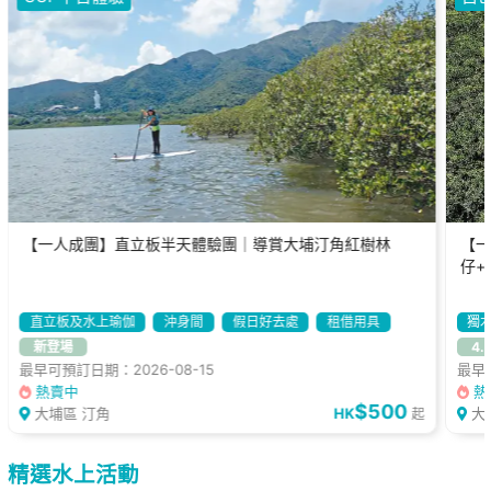
【一人成團】直立板半天體驗團｜導賞大埔汀角紅樹林
【一
仔+
直立板及水上瑜伽
沖身間
假日好去處
租借用具
獨
新登場
4.
最早可預訂日期：2026-08-15
最早可
熱賣中
熱
$500
大埔區 汀角
HK
大
起
精選水上活動