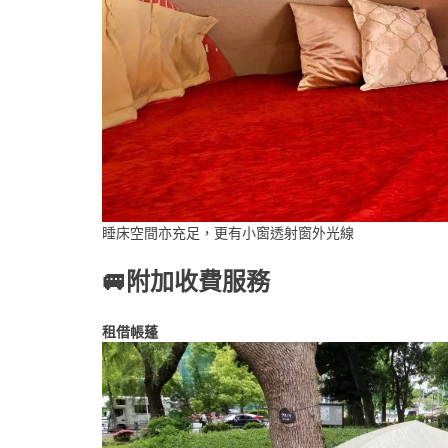
睡床空間亦充足，更有小窗透射窗外光線
🚐附加收費服務
租借帳蓬