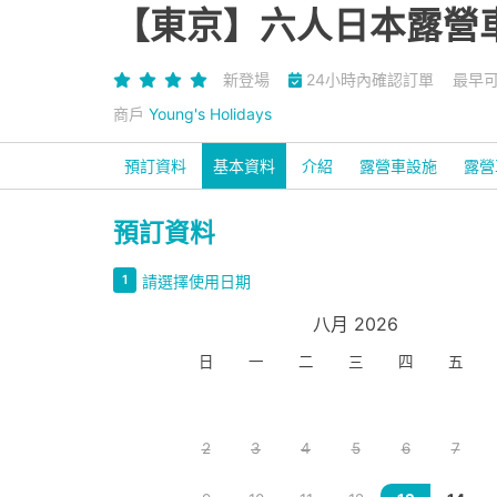
【東京】六人日本露營車2
新登場
24小時內確認訂單
最早可
商戶
Young's Holidays
預訂資料
基本資料
介紹
露營車設施
露營
預訂資料
請選擇使用日期
1
八月 2026
日
一
二
三
四
五
2
3
4
5
6
7