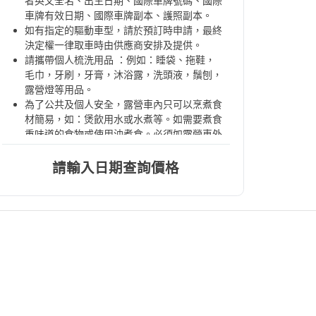
者英文全名、出生日期、國際車牌號碼、國際
車牌有效日期、國際車牌副本、護照副本。
如有指定的驅動車型，請於預訂時申請，最終
決定權一律取車時由供應商安排及提供。
請攜帶個人梳洗用品 ：例如：睡袋、拖鞋，
毛巾，牙刷，牙膏，沐浴露，洗頭液，鬚刨，
露營燈等用品。
為了公共及個人安全，露營車內只可以烹煮食
材簡易，如：煲飲用水或水煮等。如需要煮食
重味道的食物或使用油煮食。必須如露營車外
烹煮，‪敬請務必配合。
客人需妥善清洗已使用廚具/設施，否則供應
請輸入日期查詢價格
商有權收取清潔費。
客人需自行處理廚餘及帶有油份的水份，不得
於車內水槽倒入，否則供應商有權收取清潔
費。
露營車為禁煙車輛，不得於車內吸煙。
租車費用已經出租車的使用費、衛星定位駕駛
導航系統 (GPS) 、消費稅及保險。
車內的衛星定位駕駛導航系統 (GPS) 提供
日、英語音提示。
車輛內提供 ETC 卡器,但客人需自行準備 ETC