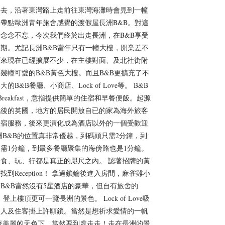
洲去，沿著東灣路上走前往東灣海灘時會見到一幢
帶點歐洲青年旅舍感覺的渡假屋長洲B&B。對這
念念不忘，今次我們終於出走長洲，在B&B享受
期。尤記長洲B&B當年只有一幢大樓，開業差不
原來現在已經擴展不少，在主樓對面、及北社街附
幾幢可愛的B&B黃色大樓。而且B&B更擴充了不
的B&B餐廳、小商店、Lock of Love等。 B&B
nd Breakfast，意指提供簡單的住宿和早餐便飯。起源
戰後的英國，地方的居民開放自已的家為海外旅客
住宿服務，後來更演化成為酒店以外的一個受歡迎
洲B&B的位置真非常優越，到碼頭只需2分鐘，到
需1分鐘，到最多餐廳聚集的海傍路也是1分鐘。
食、玩、行都是真正的咫尺之內。 認著招牌的黃
到Reception！ 拿過鎖鑰後進入房間，麻雀雖小
B&B當然沒有5星酒店的豪華，但自有旅舍的
。 登上樓頂更可一覽長洲的景色。 Lock of Love吸
遊人及住客掛上許願鎖。當然是想祈求愛情的一帆
著美麗的天色下，當然要到處走走！走在長洲的景