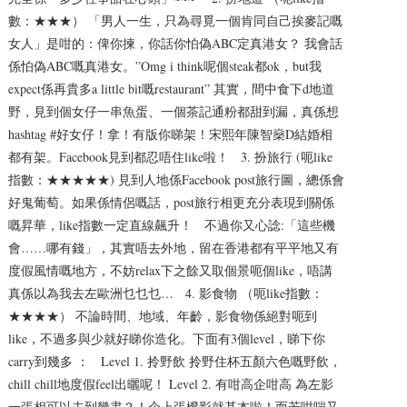
數：★★★） 「男人一生，只為尋覓一個肯同自己挨麥記嘅
女人」是咁的：俾你揀，你話你怕偽ABC定真港女？ 我會話
係怕偽ABC嘅真港女。”Omg i think呢個steak都ok，but我
expect係再貴多a little bit嘅restaurant” 其實，間中食下d地道
野，見到個女仔一串魚蛋、一個茶記通粉都甜到漏，真係想
hashtag #好女仔！拿！有版你睇架！宋熙年陳智燊D結婚相
都有架。Facebook見到都忍唔住like啦！ 3. 扮旅行 (呃like
指數：★★★★★) 見到人地係Facebook post旅行圖，總係會
好鬼葡萄。如果係情侶嘅話，post旅行相更充分表現到關係
嘅昇華，like指數一定直線飆升！ 不過你又心諗:「這些機
會……哪有錢」，其實唔去外地，留在香港都有平平地又有
度假風情嘅地方，不妨relax下之餘又取個景呃個like，唔講
真係以為我去左歐洲乜乜乜… 4. 影食物 （呃like指數：
★★★★） 不論時間、地域、年齡，影食物係絕對呃到
like，不過多與少就好睇你造化。下面有3個level，睇下你
carry到幾多 ： Level 1. 拎野飲 拎野住杯五顏六色嘅野飲，
chill chill地度假feel出曬呢！ Level 2. 有咁高企咁高 為左影
一張相可以去到幾盡？！企上張櫈影就基本啦！而若咁啱又