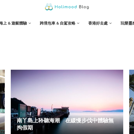
海上 & 遊艇體驗
跨境包車 & 自駕攻略
香港好去處
玩樂靈
南丫島上聆聽海潮 在緩慢步伐中體驗無
拘假期