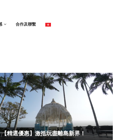
感
合作及聯繫
【精選優惠】激抵玩盡離島新界！