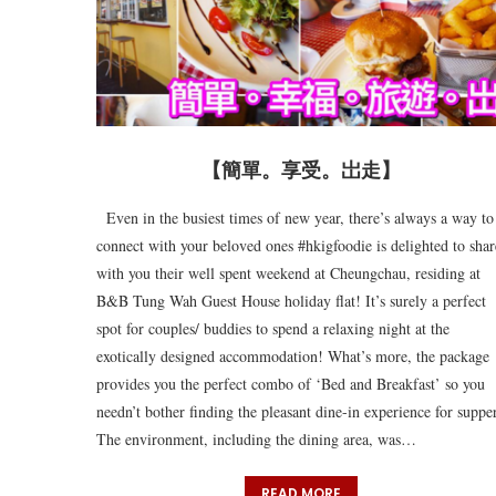
【簡單。享受。岀走】
Even in the busiest times of new year, there’s always a way to
connect with your beloved ones #hkigfoodie is delighted to shar
with you their well spent weekend at Cheungchau, residing at
B&B Tung Wah Guest House holiday flat! It’s surely a perfect
spot for couples/ buddies to spend a relaxing night at the
exotically designed accommodation! What’s more, the package
provides you the perfect combo of ‘Bed and Breakfast’ so you
needn’t bother finding the pleasant dine-in experience for supper
The environment, including the dining area, was…
READ MORE