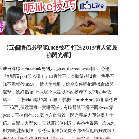
【五個情侶必學呃LIKE技巧 打造2016情人節最
強閃光彈】
成日碌碌下Facebook見到人地post d sweet sweet圖， 心諗:
e
「點啊又post閃光彈！」口裏說不，身體卻很誠實，隻手不
知不覺就秒like左。情人節就到，你今次仲唔把握機會放閃
還擊，諗好點呃like未呢？未諗既不妨參考下以下呃like攻
略： 1. 扮chok唔望鏡（呃like指數：★★★★) 影相唔係要
下下望到個鏡頭實一實咁死板，有時嘗試下擺唔同Sweet爆
pose，再揀個有Feel嘅地方做背景，閃光彈威力即刻提升十
.
倍。自覺型男型女，可以嘗試側側身，再chok番第一次見到
對方嘅甜蜜眼神，淨係個眼神就足夠令睇個位起哂雞皮啦！
完全係「多少往事甜在心頭」~~~ 2. 扮地道 （呃like指