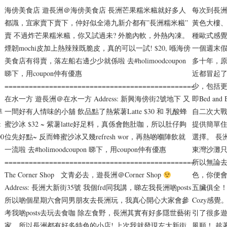
海傍美食店 遊長洲＠海傍美食店 長洲芒果糯米糍就好多人
每次到長
都識，宜家賣下賣下，仲好似全港九新介都有”長洲糯米糍”
黃色大樓、
賣 不過炸芒果糯米糍，你又試過未? 外脆內軟，外熱內凍。
種歐式感覺
煙韌mochi皮加上熱辣辣既脆皮，真的可以一試! $20, 喺海傍
一個週末假
美食店有得賣，落左船右邊少少就係啦 去#holimoodcoupon
多十年，
睇下，用coupon仲有優惠
近都冒起了
===============================================
少，包括更大
在水一方 遊長洲＠在水一方 Address: 新興海傍街2號地下 又
即Bed a
準
一間好有人情味的小舖 飲品點了熱紫薯Latte $30 和 乳酸蜂
自二次大
:
蜜沙冰 $32 ~ 紫薯latte好足料，真係會飽肚咖，所以肚仔夠
提供簡單
0
位先好點~ 反而蜂蜜沙冰又幾refresh wor，再熱啲嗰陣飲就
選擇。 長
一流啦 去#holimoodcoupon 睇下，用coupon仲有優惠
東灣沙灘只
===============================================
所以無論去
The Corner Shop 文青必去，遊長洲＠Corner Shop
色，你便會找
Address: 長洲大新街35號 我個frd同我講，睇左我長洲啲posts
五臟俱全！
所以啲個星期六會同男朋友去長洲玩，我真心開心大家會參
Cozy感覺
考我啲posts去玩去食咖 除左食野，長洲其實有好多隱世藝術
引了很多
家，所以長洲都有好多特色的小店! 上次我就發現左大新街
風順！ 趁