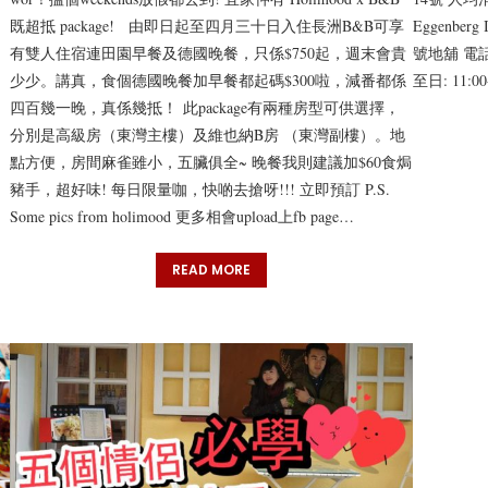
既超抵 package! 由即日起至四月三十日入住長洲B&B可享
Eggenber
有雙人住宿連田園早餐及德國晚餐，只係$750起，週末會貴
號地舖 電話
少少。講真，食個德國晚餐加早餐都起碼$300啦，減番都係
至日: 11:00
四百幾一晚，真係幾抵！ 此package有兩種房型可供選擇，
分別是高級房（東灣主樓）及維也納B房 （東灣副樓）。地
點方便，房間麻雀雖小，五臟俱全~ 晚餐我則建議加$60食焗
豬手，超好味! 每日限量咖，快啲去搶呀!!! 立即預訂 P.S.
Some pics from holimood 更多相會upload上fb page…
READ MORE