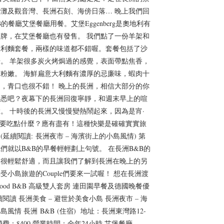
灘及觀音灣、長洲石刻、海傍日落… 晚上我們回
B的餐廳艾堡餐廳用餐。艾堡Eggenberg是奧地利有
牌，在艾堡餐廳也有發售。 我們點了一份羊架和
大利麵套餐，兩樣的味道都不錯喔。套餐包括了沙
。 羊架很多炭火烤焗過的感覺，表面帶點焦香，
粉嫩。 海鮮扁意大利麵有濃厚的忌廉味，蝦肉十
，青口也很不錯！ 晚上的長洲，相信大部分的你
熟悉吧？夜幕下的長洲回復寧靜，和週末早上的喧
。 十時後的長洲又慢慢變熱鬧起來，因為是宵·
！ 要吃點什麼？應有盡有！這種快樂是確確實實旅
(延續閱讀: 長洲夜市 – 海濱街上的小島風情) 第
們就以B&B的早餐輕輕劃上句號。 在長洲B&B的
真很輕鬆舒適，而且讓我們了解到長洲在晚上的另
受小島旅遊的Couple們要來一試喔！ 想在長洲渡
imood B&B 高級雙人套房 連田園早餐及德國晚餐優
閱讀 長洲美食 – 避世於美食小島 長洲夜市 – 海
風情 長洲 B&B (住宿) 地址：長洲東灣路12-
消費：$400 營業時間：全年24小時 艾堡餐廳