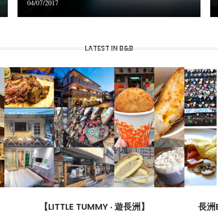
04/07/2017
LATEST IN B&B
【LITTLE TUMMY ‧ 遊長洲】
長洲B