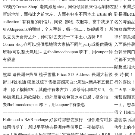
35號的Corner Shop! 老闆娘超nice，同佢傾開原來佢地剛轉左
點：東灣沙
新舖地址，面積比之前大左。入面有好多不同本土 artists 的
到長洲B&
collection! 有有趣的明信片, 陶瓷, 飾物, 衣服等。當中我揀了
名的啤酒品
@90degreeshk的頸鏈，全人手製，獨一無二，好靚靚呀！ 所
海鮮扁意
以去長洲食野之外，仲可以去支持一下本土小店呀 P.S.
律和南瓜湯
Corner shop亦可以提供場地讓大家搞不同的party或提供藝術
入面保持著
班咖(可以整天氣瓶)~ 去#holimoodcoupon 睇下，用coupon仲
分彈牙爽口
有優惠
們都不太
===============================================
鬧反差很大
熊屋 遊長洲＠熊屋 梳乎雪批 Price: $13 Address: 長洲大新後
夜·時·間
街114號地舖 熊屋既梳乎雪批靈感來自北海道~總共有五種口
行的喜悅！
味，除了榴槤$20，其他仲有朱古力，綠茶等口味均$13。 但
二天早上我
略嫌蛋糕未夠款鬆軟，但外層蛋糕包著冰冷口感，挺合拍!
短暫假期
去#holimoodcoupon 睇下，用coupon仲有優惠
一面。想享
===============================================
假？ Hol
Holimood x B&B package 好多時都想去旅行，但係邊有咁多
惠套票 延續
錢同假期丫，所以平平地去長洲住番個兩日一夜都唔錯
傍街上的小島
wor！搵個weekends放假都去到! 宜家仲有 Holimood x B&B
14號 人均