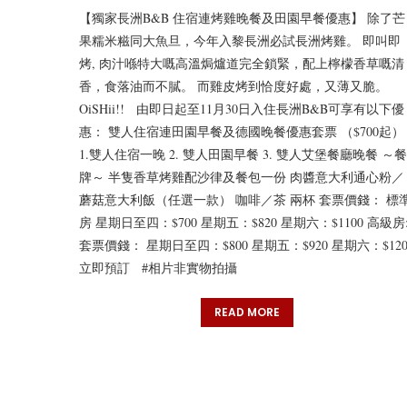
【獨家長洲B&B 住宿連烤雞晚餐及田園早餐優惠】 除了芒
果糯米糍同大魚旦，今年入黎長洲必試長洲烤雞。 即叫即
烤, 肉汁喺特大嘅高溫焗爐道完全鎖緊，配上檸檬香草嘅清
香，食落油而不膩。 而雞皮烤到恰度好處，又薄又脆。
OiSHii!! 由即日起至11月30日入住長洲B&B可享有以下優
惠： 雙人住宿連田園早餐及德國晚餐優惠套票 （$700起）
1.雙人住宿一晚 2. 雙人田園早餐 3. 雙人艾堡餐廳晚餐 ～餐
牌～ 半隻香草烤雞配沙律及餐包一份 肉醬意大利通心粉／
蘑菇意大利飯（任選一款） 咖啡／茶 兩杯 套票價錢： 標
房 星期日至四：$700 星期五：$820 星期六：$1100 高級房
套票價錢： 星期日至四：$800 星期五：$920 星期六：$120
立即預訂 #相片非實物拍攝
READ MORE