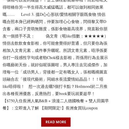
得咁橋你另一半生得高大威猛嘅話，都可以做到相同效果
嘅…… Level 3. 搵D心心形狀/愛情相關字眼既食物 情侶
嘅合照本身已經夠哂閃，仲要加埋心心食物，閃得黎又帶D
含蓄，兩口子賣萌無難度，係影食物最高境界，簡直殺你朋
友一個措手不及： 偽文青（呃like指數：★★★★★）
情侶去飲飲食食影相，你可能會覺得好普通，但只要你為張
相加入文青元素，成件事升曬呢。所謂文青元素，唔淨係要
你打一段感性字句或者勁Chok樣去影相，而係用行為去展示
你嘅藝術天份，就好似呢張圖咁，男人專注去完成傑作，加
埋每一位「成功男人」背後都一定有嘅女人，張相嘅構圖直
頭融合左「後現代藝術」同細水長流愛情結晶品！！！唔
like唔得啦！ 想一次過去曬5個打卡點？Hoilmood於二月推
出各種長洲優惠，反應熱烈，要book要玩就要趁早！
【$750入住長洲人氣B&B + 浪漫二人德國晚餐 + 雙人田園早
餐】：立即進入了解 【期間限定!】長洲食買玩coupon
READ MORE