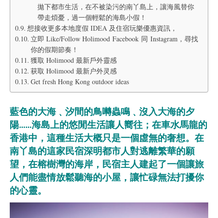
拋下都市生活，在不被染污的南丫島上，讓海風替你
帶走煩憂，過一個輕鬆的海島小假！
想接收更多本地度假 IDEA 及住宿玩樂優惠資訊，
立即 Like/Follow Holimood Facebook 同 Instagram，尋找
你的假期節奏！
獲取 Holimood 最新戶外靈感
获取 Holimood 最新户外灵感
Get fresh Hong Kong outdoor ideas
藍色的大海﹑汐間的鳥囀蟲鳴﹑沒入大海的夕
陽……海島上的悠閒生活讓人嚮往；在車水馬龍的
香港中，這種生活大概只是一個虛無的奢想。在
南丫島的這家民宿深明都市人對逃離繁華的願
望，在榕樹灣的海岸，民宿主人建起了一個讓旅
人們能盡情放鬆聽海的小屋，讓忙碌無法打擾你
的心靈。