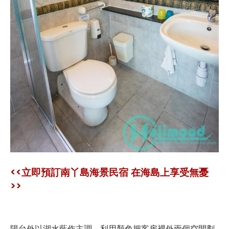
<<立即預訂南丫島海景民宿 在海島上享受無憂
>>
陽台外以湖水藍作主調，利用顏色把客房裡外兩個空間劃