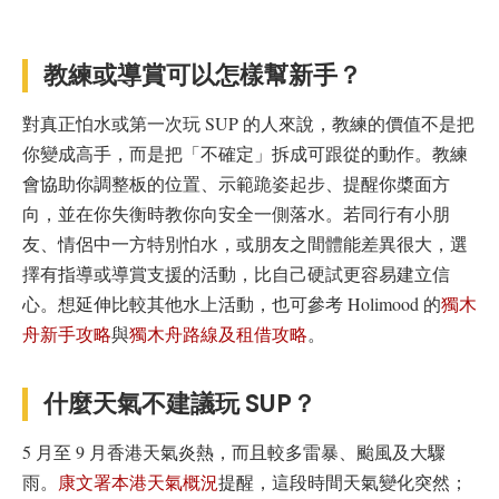
教練或導賞可以怎樣幫新手？
對真正怕水或第一次玩 SUP 的人來說，教練的價值不是把
你變成高手，而是把「不確定」拆成可跟從的動作。教練
會協助你調整板的位置、示範跪姿起步、提醒你槳面方
向，並在你失衡時教你向安全一側落水。若同行有小朋
友、情侶中一方特別怕水，或朋友之間體能差異很大，選
擇有指導或導賞支援的活動，比自己硬試更容易建立信
心。想延伸比較其他水上活動，也可參考 Holimood 的
獨木
舟新手攻略
與
獨木舟路線及租借攻略
。
什麼天氣不建議玩 SUP？
5 月至 9 月香港天氣炎熱，而且較多雷暴、颱風及大驟
雨。
康文署本港天氣概況
提醒，這段時間天氣變化突然；