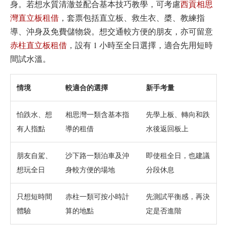
身。若想水質清澈並配合基本技巧教學，可考慮
西貢相思
灣直立板租借
，套票包括直立板、救生衣、槳、教練指
導、沖身及免費儲物袋。想交通較方便的朋友，亦可留意
赤柱直立板租借
，設有 1 小時至全日選擇，適合先用短時
間試水溫。
情境
較適合的選擇
新手考量
怕跌水、想
相思灣一類含基本指
先學上板、轉向和跌
有人指點
導的租借
水後返回板上
朋友自駕、
沙下路一類泊車及沖
即使租全日，也建議
想玩全日
身較方便的場地
分段休息
只想短時間
赤柱一類可按小時計
先測試平衡感，再決
體驗
算的地點
定是否進階