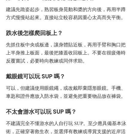
建議先跪姿起步，熟習板身晃動和槳的方向後，再用半蹲
方式慢慢站起來。直接站立較容易因重心太高而失平衡。
跌水後怎樣爬回板上？
先抓住板中央或板邊，讓身體貼近板，再用手臂和胸口把
上半身推上板面，最後把膝蓋收回板上。不要在很疲倦時
反覆嘗試，必要時向教練或同伴求助。
戴眼鏡可以玩 SUP 嗎？
可以，但建議使用眼鏡繩，或改戴即棄隱形眼鏡。手機、
車匙和證件應放入防水袋，並避免把重要物品放在褲袋。
不太會游水可以玩 SUP 嗎？
不建議完全不懂游水的人自行玩 SUP。至少應具備基本泳
術，正確穿著救生衣，並選擇有教練或導賞支援的近岸活