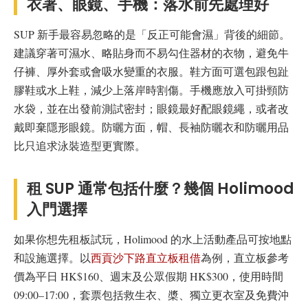
衣著、眼鏡、手機：落水前先處理好
SUP 新手最容易忽略的是「反正可能會濕」背後的細節。
建議穿著可濕水、略貼身而不易勾住器材的衣物，避免牛
仔褲、厚外套或會吸水變重的衣服。鞋方面可選包跟包趾
膠鞋或水上鞋，減少上落岸時割傷。手機應放入可掛頸防
水袋，並在出發前測試密封；眼鏡最好配眼鏡繩，或者改
戴即棄隱形眼鏡。防曬方面，帽、長袖防曬衣和防曬用品
比只追求泳裝造型更實際。
租 SUP 通常包括什麼？幾個 Holimood
入門選擇
如果你想先租板試玩，Holimood 的水上活動產品可按地點
和設施選擇。以
西貢沙下路直立板租借
為例，直立板參考
價為平日 HK$160、週末及公眾假期 HK$300，使用時間
09:00–17:00，套票包括救生衣、槳、獨立更衣室及免費沖