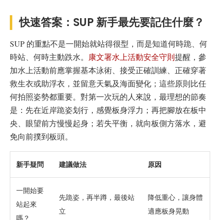
快速答案：SUP 新手最先要記住什麼？
SUP 的重點不是一開始就站得很型，而是知道何時跪、何
時站、何時主動跌水。
康文署水上活動安全守則
提醒，參
加水上活動前應掌握基本泳術、接受正確訓練、正確穿著
救生衣或助浮衣，並留意天氣及海面變化；這些原則比任
何拍照姿勢都重要。對第一次玩的人來說，最理想的節奏
是：先在近岸跪姿划行，感覺板身浮力；再把腳放在板中
央、眼望前方慢慢起身；若失平衡，就向板側方落水，避
免向前撲到板頭。
新手疑問
建議做法
原因
一開始要
先跪姿，再半蹲，最後站
降低重心，讓身體
站起來
立
適應板身晃動
嗎？