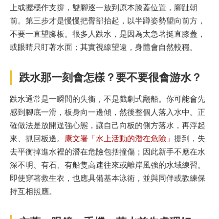
上或握穩作支撐，雙腳逐一放到原本膝蓋位置，腳趾朝
前。第三步才是慢慢把臀部抬起，以半蹲姿勢望向前方，
不要一直望腳板。很多人跌水，是因為太急著挺直膝蓋，
或眼睛只盯著水面；其實視線望遠，身體會自然較穩。
跌水那一刻會怎樣？要不要很會游水？
跌水通常是一瞬間的失衡，不是戲劇式翻船。你可能會先
感到腳底一滑，板身向一邊傾，然後整個人落入水中。正
確做法是放開逞強心態，讓自己向板的側方落水，再浮起
來、抓回板邊。
康文署「水上活動的潛在危險」
提到，失
去平衡掉進水裡的潛在危險包括撞傷；因此新手不應在水
深不明、有石、有船隻高速往來或離岸風強的水域練習。
即使穿著救生衣，也應具備基本泳術，並與同伴或教練保
持互相照應。