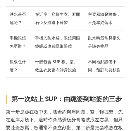
跌水是否
在近岸、穿救生衣、避開
主要風險是撞傷，
危險？
石位及航道下練習
不是單純落水
手機眼鏡
手機入防水袋，眼鏡用眼
跌水時最常見損失
怎麼辦？
鏡繩或改戴隱形眼鏡
是隨身物品
租板包什
一般包含 SUP 板、槳、
不同地點設備不
麼？
救生衣及更衣沖身設施
同，預訂前要核對
第一次站上 SUP：由跪姿到站姿的三步
第一步是跪在板中央，膝蓋約與肩同寬，雙手輕握槳，先
在近岸划幾下。這時你會感覺板身會隨波浪左右晃，但只
要膝蓋放鬆，板通常不會立刻翻。第二步是把槳橫放在板