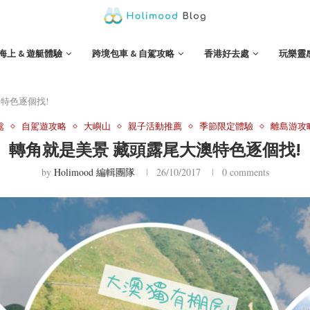
海上 & 遊艇體驗
跨境包車 & 自駕攻略
香港好去處
玩樂靈
特色逐個找!
處
自駕遊攻略
大嶼山
親子活動推薦
季節限定體驗
離島游攻
轉角就是美景 藏頭露尾大澳特色逐個找!
by
Holimood 編輯團隊
26/10/2017
0 comments