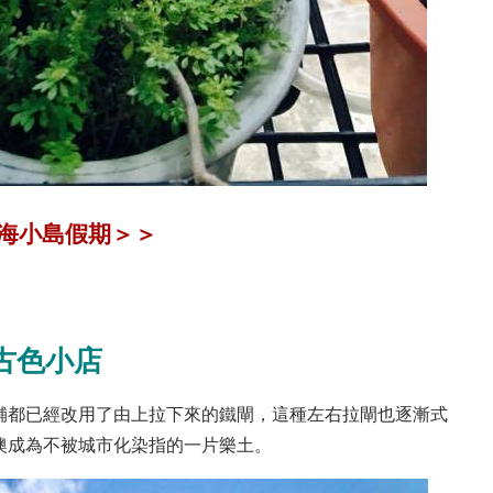
海小島假期＞＞
古色小店
舖都已經改用了由上拉下來的鐵閘，這種左右拉閘也逐漸式
澳成為不被城市化染指的一片樂土。