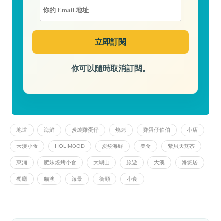
你可以隨時取消訂閱。
地道
海鮮
炭燒雞蛋仔
燒烤
雞蛋仔伯伯
小店
大澳小食
HOLIMOOD
炭燒海鮮
美食
紫貝天葵茶
東涌
肥妹燒烤小食
大嶼山
旅遊
大澳
海悠居
餐廳
貓澳
海景
街頭
小食