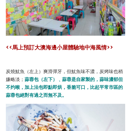
<<馬上預訂大澳海邊小屋體驗地中海風情>>
炭燒魷魚（左上）爽滑彈牙，但魷魚味不濃，炭烤味也稍
蒜蓉包（左下）﹑蒜蓉是自家製的，蒜味濃郁但
嫌略淡；
不灼喉，加上法包即點即烘，香脆可口，比起平常市區的
蒜蓉包絕對有過之而無不及。