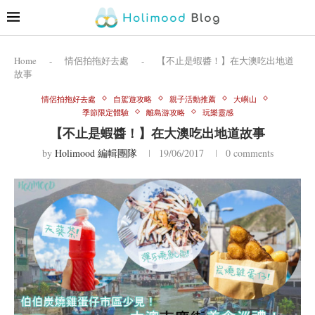
Home
-
情侶拍拖好去處
-
【不止是蝦醬！】在大澳吃出地道
故事
情侶拍拖好去處
自駕遊攻略
親子活動推薦
大嶼山
季節限定體驗
離島游攻略
玩樂靈感
【不止是蝦醬！】在大澳吃出地道故事
by
Holimood 編輯團隊
19/06/2017
0 comments