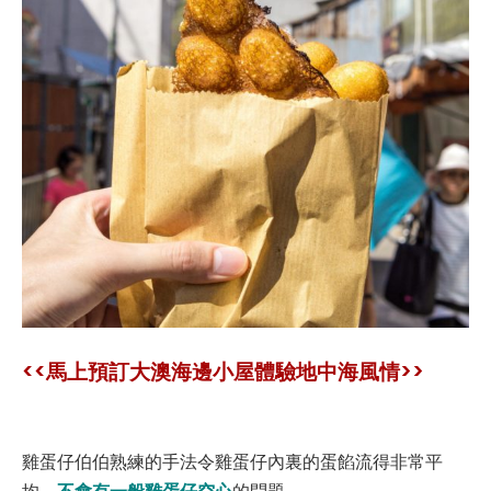
<<馬上預訂大澳海邊小屋體驗地中海風情>>
雞蛋仔伯伯熟練的手法令雞蛋仔內裏的蛋餡流得非常平
不會有一般雞蛋仔空心
均，
的問題。