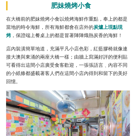
肥妹燒烤小食
在大橋前的肥妹燒烤小食以燒烤海鮮作重點，奉上的都是
炭爐上現點現
當地的時令海鮮，所有海鮮都會在店外的
烤
，保證端上餐桌上的都是冒著陣陣熾熱炭香的海鮮！
店內裝潢簡單地道，充滿平凡小店色彩，紅藍膠椅就像連
接大澳與東涌的兩座大橋一樣；由牆上寫滿好評的便利貼
可看得出這間小店廣受食客歡迎，一張張語言﹑內容不同
的小紙條都盛載著客人們在這間小店內得到和留下的美好
回憶。