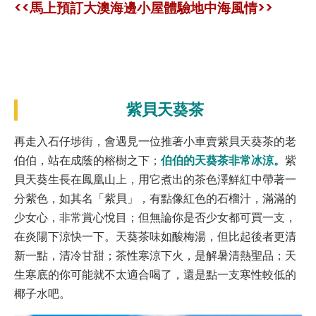
<<馬上預訂大澳海邊小屋體驗地中海風情>>
紫貝天葵茶
再走入石仔埗街，會遇見一位推著小車賣紫貝天葵茶的老
伯伯的天葵茶非常冰涼。
伯伯，站在成蔭的榕樹之下；
紫
貝天葵生長在鳳凰山上，用它煮出的茶色澤鮮紅中帶著一
分紫色，如其名「紫貝」，有點像紅色的石榴汁，滿滿的
少女心，非常賞心悅目；但無論你是否少女都可買一支，
在炎陽下涼快一下。天葵茶味如酸梅湯，但比起後者更清
新一點，清冷甘甜；茶性寒涼下火，是解暑清熱聖品；天
生寒底的你可能就不太適合喝了，還是點一支寒性較低的
椰子水吧。