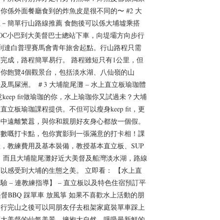
你係外面餐廳食到的炸魚皮是很不同的〜 #2 大
－簡單行山路線推薦 食飽後可以係大埔墟乘搭
/ 20C小巴到大美督巴士總站下車，向堤壩方向步行
到達白普理賽馬會青年旅舍起點。行山路程只需
可完成，路程簡單易行。 路程雖短只有1公里，但
你飽覽4個觀景台，包括淡水湖、八仙嶺的山
及馬屎洲。 ＃3 大埔龍尾灘 – 水上直立板瑜珈體
keep fit做瑜珈的你，水上瑜珈你又試過未？大埔
直立板瑜珈課程提供。不但可以瘦身keep fit，更
海中遠離繁囂，與你和親朋好友身心都放一個假。
無數嘅打卡點，包你實影到一張滿意的打卡相！課
，教練費用及基本裝備，教授基本直立板、SUP
技巧，而且大埔龍尾灘好近大美督及船灣淡水湖，路線
以感受到大埔的生態之美。 立即看： 【水上直
驗 – 連教練指導】 – 直立板以及特色住宿預訂平
大美督BBQ 踩單車 放風箏 如果不喜歡水上活動的朋
，行完山之後可以同朋友仔去租架家庭裝單車踩上
下大美督的仙氣美景，擁抱大自然，呼吸最新鮮的