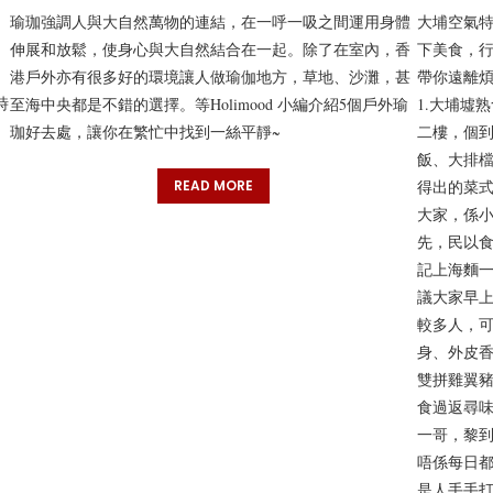
瑜珈強調人與大自然萬物的連結，在一呼一吸之間運用身體
大埔空氣特
伸展和放鬆，使身心與大自然結合在一起。除了在室內，香
下美食，行
港戶外亦有很多好的環境讓人做瑜伽地方，草地、沙灘，甚
帶你遠離
時
至海中央都是不錯的選擇。等Holimood 小編介紹5個戶外瑜
1.大埔墟
珈好去處，讓你在繁忙中找到一絲平靜~
二樓，個
飯、大排
READ MORE
得出的菜
大家，係小
先，民以食
記上海麵
議大家早上1
較多人，可
身、外皮
雙拼雞翼
食過返尋味
一哥，黎
唔係每日都
是人手手