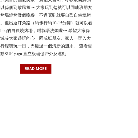
以係個到放風箏〜 大家玩到攰就可以同成班朋友
燒烤場燒烤做個晚餐，不過呢到就要自己自備燒烤
。但出返汀角路（約步行約10-15分鐘）就可以看
bbq的自費燒烤場，咁就唔洗煩啦〜 希望大家係
好滅咗大家遊玩的心，同成班朋友、家人一齊入大
行程喪玩一日，盡慶過一個清新的週末。 查看更
SUP yoga 直立板瑜伽戶外及運動
READ MORE