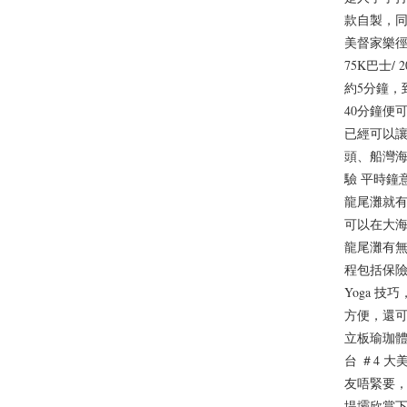
款自製，同
美督家樂徑
75K巴士
約5分鐘，
40分鐘便
已經可以讓
頭、船灣海
驗 平時鐘意
龍尾灘就有
可以在大
龍尾灘有
程包括保險
Yoga 
方便，還可
立板瑜珈體
台 ＃4 
友唔緊要
堤壩欣賞