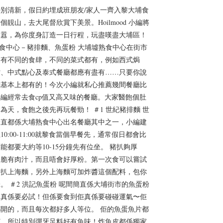
別清新，假日約埋成班朋友/家人一齊入黎大埔食
個靚山，去大尾督欣賞下美景。Hoilmood 小編將
煩囂，為你度身訂造一日行程，玩盡嘆盡大埔區！
熟食中心－豬排麵、魚蛋粉 大埔墟熟食中心在街市
到有不同的食肆，不同的菜式都有，例如西式焗
檔、中式點心及泰式餐廳都應有盡有……只要你說
式基本上都有的！今次小編就私心推薦幾間餐廳比
編經常去食cp值又高又味的餐廳。大家醫飽個肚
為天，食飽之後先再玩餐勁！ ＃1 世紀豬排麵 世
一直都係大埔熟食中心出名餐廳其中之一，小編建
0:00-11:00就黎食當個早餐先，通常假日都會比
能都要大約等10-15分鐘先有位坐。 豬扒夠厚
香脆有肉汁，而且唔會好厚粉。第一次食可以嘗試
豬扒上海麵，另外上海麵可加炸醬這個配料，包你
。 ＃2 洪記魚蛋粉 呢間簡直係大埔街市的魚蛋粉
到真係要必試！但係要食到佢真係要碰碰運氣〜佢
開的，而且每次都好多人等位。 佢的魚蛋魚片都
打，所以特別彈牙足料好有魚味！炸魚皮都係獨家