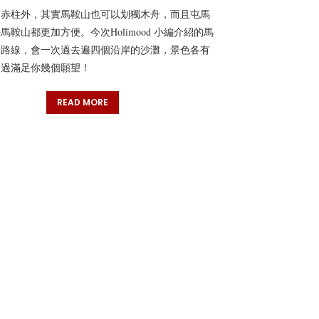
、赤柱外，其實馬鞍山也可以划獨木舟，而且屯馬
馬鞍山都更加方便。今次Holimood 小編介紹的馬
舟路線，會一次過去遍四個沿岸的沙灘，景色各有
次過滿足你幾個願望！
READ MORE