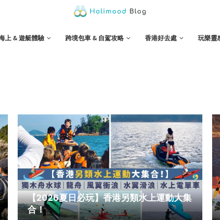
海上 & 遊艇體驗
跨境包車 & 自駕攻略
香港好去處
玩樂靈
【2026夏日必玩】香港另類水上運動大集
合！