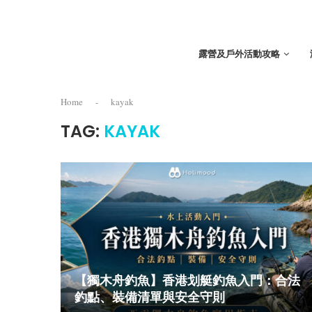
露營及戶外活動攻略
Home
-
kayak
TAG:
KAYAK
【獨木舟釣魚】香港划艇釣魚入門：合法
釣點、裝備清單與安全守則