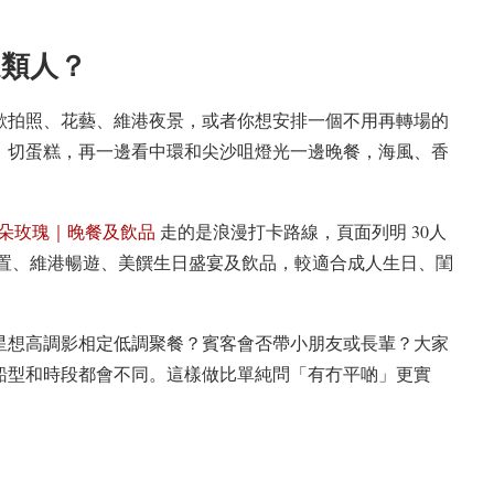
邊類人？
歡拍照、花藝、維港夜景，或者你想安排一個不用再轉場的
、切蛋糕，再一邊看中環和尖沙咀燈光一邊晚餐，海風、香
199朵玫瑰｜晚餐及飲品
走的是浪漫打卡路線，頁面列明 30人
主題佈置、維港暢遊、美饌生日盛宴及飲品，較適合成人生日、閨
星想高調影相定低調聚餐？賓客會否帶小朋友或長輩？大家
船型和時段都會不同。這樣做比單純問「有冇平啲」更實