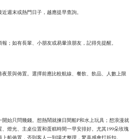
接近週末或熱門日子，越應提早查詢。
預報；如有長輩、小朋友或易暈浪朋友，記得先提醒。
港夜景與佈置。選擇前應比較航線、餐飲、飲品、人數上限
一開始只問幾錢。想熱鬧就揀日間船P和水上玩具；想浪漫就
、燈光、主桌位置和蛋糕時間一早安排好。尤其199朵玫瑰
員上船佈置，否則客人一到場才整理，驚喜感會打折扣。