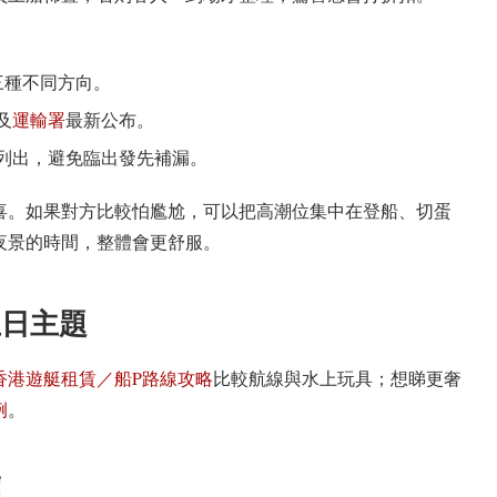
。
三種不同方向。
及
運輸署
最新公布。
列出，避免臨出發先補漏。
喜。如果對方比較怕尷尬，可以把高潮位集中在登船、切蛋
夜景的時間，整體會更舒服。
生日主題
香港遊艇租賃／船P路線攻略
比較航線與水上玩具；想睇更奢
例
。
題