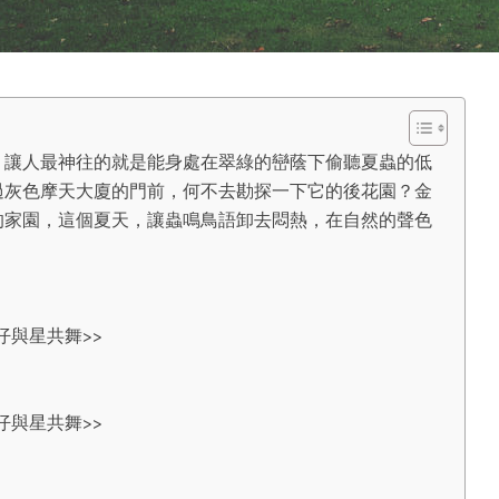
，讓人最神往的就是能身處在翠綠的巒蔭下偷聽夏蟲的低
過灰色摩天大廈的門前，何不去勘探一下它的後花園？金
的家園，這個夏天，讓蟲鳴鳥語卸去悶熱，在自然的聲色
仔與星共舞>>
仔與星共舞>>