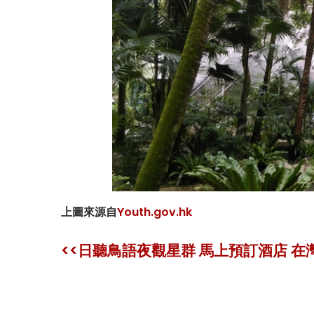
上圖來源自
Youth.gov.hk
<<日聽鳥語夜觀星群 馬上預訂酒店 在