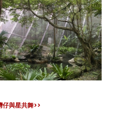
灣仔與星共舞>>