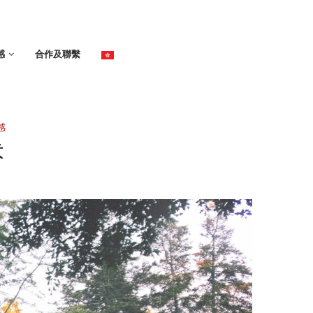
感
合作及聯繫
感
意