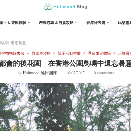
海上 & 遊艇體驗
跨境包車 & 自駕攻略
香港好去處
玩樂靈
鳥鳴中遺忘暑意
情侶拍拖好去處
自駕遊攻略
親子活動推薦
季節限定體驗
玩樂靈
都會的後花園 在香港公園鳥鳴中遺忘暑
by
Holimood 編輯團隊
10/07/2017
0 comments