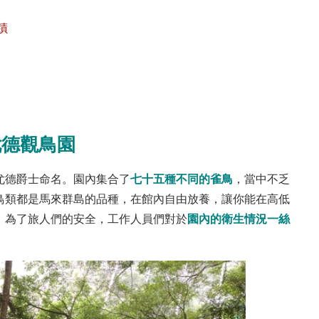
蹟
尤德觀鳥園
七十五種不同的雀鳥
尤德爵士命名。園內集合了
，當中不乏
鳥類都是馬來群島的品種，在館內自由放養，讓你能在高低
園內的衛生情況一絲
，為了旅人們的安全，工作人員們對於