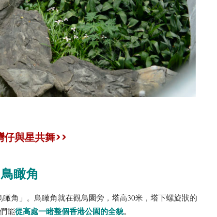
灣仔與星共舞>>
鳥瞰角
瞰角」。鳥瞰角就在觀鳥園旁，塔高30米，塔下螺旋狀的
從高處一睹整個香港公園的全貌
人們能
。