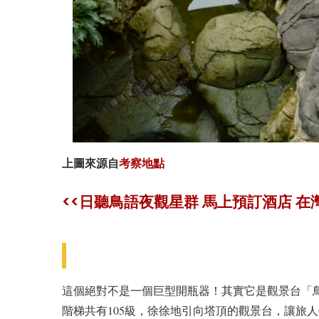
上圖來源自
考察地點
<<日聽鳥語夜觀星群 馬上預訂酒店 在
這個絕對不是一個巨型開瓶器！其實它是觀景台「鳥
階梯共有105級，徐徐地引向塔頂的觀景台，讓旅