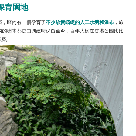
保育園地
不少珍貴蜻蜓的人工水塘和瀑布
域，區內有一個孕育了
，旅
內的樹木都是由興建時保留至今，百年大樹在香港公園比比
景觀。