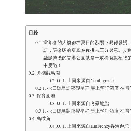
目錄
當都會的大樓都在夏日的烈陽下曬得發燙
語，讓微暖的夏風為你拂去三分暑意。步
融脈搏後的香港公園就是一眾稀有動植物
中度過！
尤德觀鳥園
上圖來源自Youth.gov.hk
<<日聽鳥語夜觀星群 馬上預訂酒店 在灣
保育園地
上圖來源自考察地點
<<日聽鳥語夜觀星群 馬上預訂酒店 在灣
鳥瞰角
上圖來源自KinFrenzy香港遊記