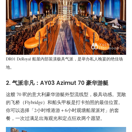
DR01 DeRoyal 船屋内部装潢极具气派，是举办私人晚宴的绝佳场
地。
2. 气派非凡：AY03 Azimut 70 豪华游艇
这艘 70 呎的意大利豪华游艇外型流线型，极具动感。宽敞
的飞桥（Flybridge）和船头甲板是打卡拍照的最佳位置。
你可以选择「2小时维港游＋6小时观塘船屋派对」的套
餐，一次过满足出海观光和定点狂欢两个愿望。