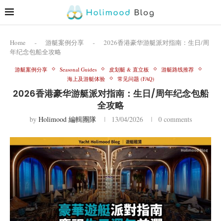
Home
-
游艇案例分享
-
2026香港豪华游艇派对指南：生日/周
年纪念包船全攻略
游艇案例分享
Seasonal Guides
皮划艇 & 直立板
游艇路线推荐
海上及游艇体验
常见问题 (FAQ)
2026香港豪华游艇派对指南：生日/周年纪念包船
全攻略
by
Holimood 編輯團隊
13/04/2026
0 comments