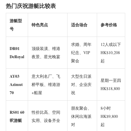
热门庆祝游艇比较表
游艇型
特色亮点
适合场合
参考价格
号
求婚、周年
12人或以下
DR01
顶级装潢、维港
纪念、VIP
HK$10,208
DeRoyal
夜景、星光晚宴
聚会
起
AY03
意大利名厂、飞
大型生日派
星期一至四
Azimut
桥甲板、维港游
对、企业庆
HK$18,800
70
+船屋
祝
朋友聚会、
8小时
RS01 60
性价比高、空间
休闲出海派
HK$9,800
呎游艇
实用、设备齐全
对
起