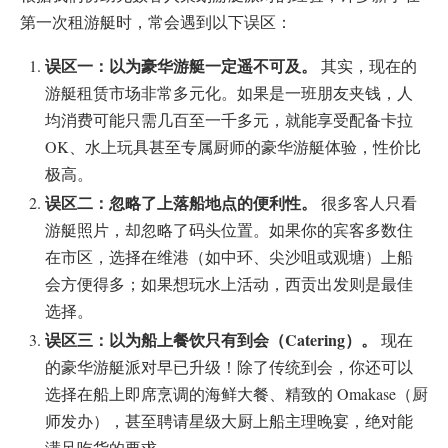
第一次租游艇时，常会遇到以下误区：
误区一：以为豪华游艇一定遥不可及。
其实，现在的
游艇租赁市场非常多元化。如果是一班朋友夹钱，人
均消费可能只需几百至一千多元，就能享受配备卡拉
OK、水上玩具甚至专属厨师的豪华游艇体验，性价比
极高。
误区二：忽略了上落船地点的便利性。
很多客人只看
游艇照片，却忽略了码头位置。如果你的宾客多数住
在市区，选择在维港（如中环、尖沙咀或观塘）上船
会方便得多；如果想玩水上活动，西贡出发则是最佳
选择。
误区三：以为船上餐饮只有到会（Catering）。
现在
的豪华游艇派对早已升级！除了传统到会，你还可以
选择在船上即席烹调的海鲜大餐、精致的 Omakase（厨
师发办），甚至聘请星级大厨上船主理晚宴，绝对能
满足吃货的要求。